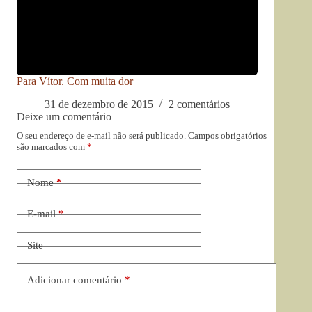
Para Vítor. Com muita dor
31 de dezembro de 2015
2 comentários
Deixe um comentário
O seu endereço de e-mail não será publicado.
Campos obrigatórios
são marcados com
*
Nome
*
E-mail
*
Site
Adicionar comentário
*