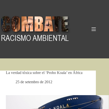
Pular
para
o
conteúdo
La verdad tóxica sobre el ‘Probo Koala’ en África
25 de setembro de 2012