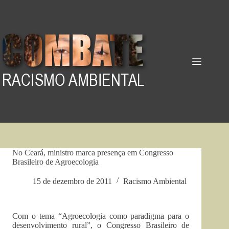
Pular
para
o
conteúdo
No Ceará, ministro marca presença em Congresso
Brasileiro de Agroecologia
15 de dezembro de 2011
Racismo Ambiental
Com o tema “Agroecologia como paradigma para o
desenvolvimento rural”, o Congresso Brasileiro de