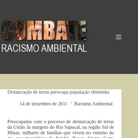
Pular
para
o
conteúdo
Demarcação de terras preocupa população ribeirinha
14 de dezembro de 2011
Racismo Ambiental
Preocupadas com o processo de demarcação de terras
da União às margens do Rio Sapucaí, na região Sul de
Minas, milhares de famílias que vivem no entorno do