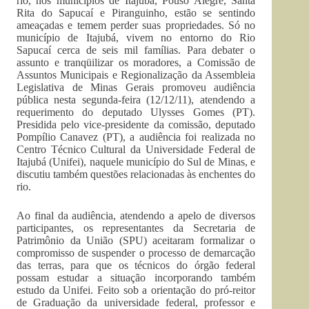
rio, nos municípios de Itajubá, Pouso Alegre, Santa
Rita do Sapucaí e Piranguinho, estão se sentindo
ameaçadas e temem perder suas propriedades. Só no
município de Itajubá, vivem no entorno do Rio
Sapucaí cerca de seis mil famílias. Para debater o
assunto e tranqüilizar os moradores, a Comissão de
Assuntos Municipais e Regionalização da Assembleia
Legislativa de Minas Gerais promoveu audiência
pública nesta segunda-feira (12/12/11), atendendo a
requerimento do deputado Ulysses Gomes (PT).
Presidida pelo vice-presidente da comissão, deputado
Pompílio Canavez (PT), a audiência foi realizada no
Centro Técnico Cultural da Universidade Federal de
Itajubá (Unifei), naquele município do Sul de Minas, e
discutiu também questões relacionadas às enchentes do
rio.
Ao final da audiência, atendendo a apelo de diversos
participantes, os representantes da Secretaria de
Patrimônio da União (SPU) aceitaram formalizar o
compromisso de suspender o processo de demarcação
das terras, para que os técnicos do órgão federal
possam estudar a situação incorporando também
estudo da Unifei. Feito sob a orientação do pró-reitor
de Graduação da universidade federal, professor e