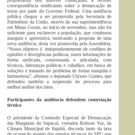
proprietários dos imóveis começaram a receber
correspondência notificando sobre a demarcação de
terras por parte do Governo Federal. Uma audiência
pública chegou a ser promovida pela Secretaria de
Patrimônio da União, através da sua superintendência
em Minas Gerais, no início de novembro, mas não foi
suficiente para esclarecer a população, que continuou
insegura e apreensiva, motivando a proposta de uma
nova audiência, desta vez promovida pela Assembleia.
“Nosso objetivo é, independentemente de conflitos de
opiniões e divergências políticas, trazer informações de
forma unificada, consensuada e articulada, com
técnicos, lideranças políticas e cidadãos, em busca de
soluções e tratando do problema de forma tranqüila e
harmoniosa”, afirmou o deputado Ulysses Gomes, que
defendeu também a suspensão do processo para
melhor análise dos fatos.
Participantes da audiência defendem contestação
técnica
O presidente da Comissão Especial de Demarcação
das Marginais do Sapucaí, vereador Robson Vaz, da
Câmara Municipal de Itajubá, discorda tanto da taxa
de ocupação quanto dos estudos técnicos da SPU que