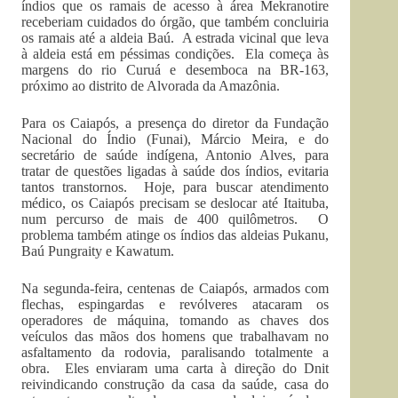
índios que os ramais de acesso à área Mekranotire
receberiam cuidados do órgão, que também concluiria
os ramais até a aldeia Baú. A estrada vicinal que leva
à aldeia está em péssimas condições. Ela começa às
margens do rio Curuá e desemboca na BR-163,
próximo ao distrito de Alvorada da Amazônia.
Para os Caiapós, a presença do diretor da Fundação
Nacional do Índio (Funai), Márcio Meira, e do
secretário de saúde indígena, Antonio Alves, para
tratar de questões ligadas à saúde dos índios, evitaria
tantos transtornos. Hoje, para buscar atendimento
médico, os Caiapós precisam se deslocar até Itaituba,
num percurso de mais de 400 quilômetros. O
problema também atinge os índios das aldeias Pukanu,
Baú Pungraity e Kawatum.
Na segunda-feira, centenas de Caiapós, armados com
flechas, espingardas e revólveres atacaram os
operadores de máquina, tomando as chaves dos
veículos das mãos dos homens que trabalhavam no
asfaltamento da rodovia, paralisando totalmente a
obra. Eles enviaram uma carta à direção do Dnit
reivindicando construção da casa da saúde, casa do