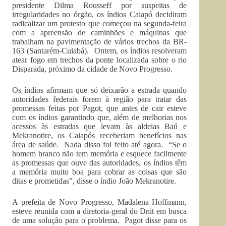
presidente Dilma Rousseff por suspeitas de
irregularidades no órgão, os índios Caiapó decidiram
radicalizar um protesto que começou na segunda-feira
com a apreensão de caminhões e máquinas que
trabalham na pavimentação de vários trechos da BR-
163 (Santarém-Cuiabá). Ontem, os índios resolveram
atear fogo em trechos da ponte localizada sobre o rio
Disparada, próximo da cidade de Novo Progresso.
Os índios afirmam que só deixarão a estrada quando
autoridades federais forem à região para tratar das
promessas feitas por Pagot, que antes de cair esteve
com os índios garantindo que, além de melhorias nos
acessos às estradas que levam às aldeias Baú e
Mekranotire, os Caiapós receberiam benefícios nas
área de saúde. Nada disso foi feito até agora. “Se o
homem branco não tem memória e esquece facilmente
as promessas que ouve das autoridades, os índios têm
a memória muito boa para cobrar as coisas que são
ditas e prometidas”, disse o índio João Mekranotire.
A prefeita de Novo Progresso, Madalena Hoffmann,
esteve reunida com a diretoria-geral do Dnit em busca
de uma solução para o problema. Pagot disse para os