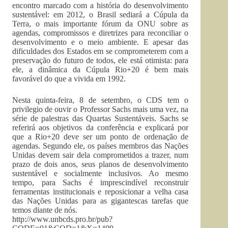
encontro marcado com a história do desenvolvimento
sustentável: em 2012, o Brasil sediará a Cúpula da
Terra, o mais importante fórum da ONU sobre as
agendas, compromissos e diretrizes para reconciliar o
desenvolvimento e o meio ambiente. E apesar das
dificuldades dos Estados em se comprometerem com a
preservação do futuro de todos, ele está otimista: para
ele, a dinâmica da Cúpula Rio+20 é bem mais
favorável do que a vivida em 1992.
Nesta quinta-feira, 8 de setembro, o CDS tem o
privilegio de ouvir o Professor Sachs mais uma vez, na
série de palestras das Quartas Sustentáveis. Sachs se
referirá aos objetivos da conferência e explicará por
que a Rio+20 deve ser um ponto de ordenação de
agendas. Segundo ele, os países membros das Nações
Unidas devem sair dela comprometidos a trazer, num
prazo de dois anos, seus planos de desenvolvimento
sustentável e socialmente inclusivos. Ao mesmo
tempo, para Sachs é imprescindível reconstruir
ferramentas institucionais e reposicionar a velha casa
das Nações Unidas para as gigantescas tarefas que
temos diante de nós.
http://www.unbcds.pro.br/pub?