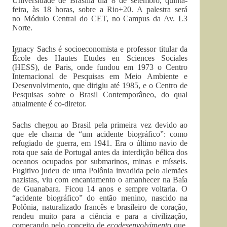
Universidade de Brasília dia 8 de setembro, quinta-
feira, às 18 horas, sobre a Rio+20. A palestra será
no Módulo Central do CET, no Campus da Av. L3
Norte.
Ignacy Sachs é socioeconomista e professor titular da
École des Hautes Etudes en Sciences Sociales
(HESS), de Paris, onde fundou em 1973 o Centro
Internacional de Pesquisas em Meio Ambiente e
Desenvolvimento, que dirigiu até 1985, e o Centro de
Pesquisas sobre o Brasil Contemporâneo, do qual
atualmente é co-diretor.
Sachs chegou ao Brasil pela primeira vez devido ao
que ele chama de “um acidente biográfico”: como
refugiado de guerra, em 1941. Era o último navio de
rota que saía de Portugal antes da interdição bélica dos
oceanos ocupados por submarinos, minas e mísseis.
Fugitivo judeu de uma Polônia invadida pelo alemães
nazistas, viu com encantamento o amanhecer na Baía
de Guanabara. Ficou 14 anos e sempre voltaria. O
“acidente biográfico” do então menino, nascido na
Polônia, naturalizado francês e brasileiro de coração,
rendeu muito para a ciência e para a civilização,
começando pelo conceito de
ecodesenvolvimento
que,