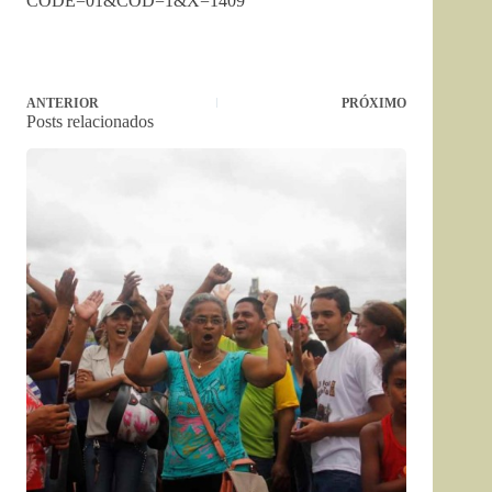
CODE=01&COD=1&X=1409
ANTERIOR
PRÓXIMO
Posts relacionados