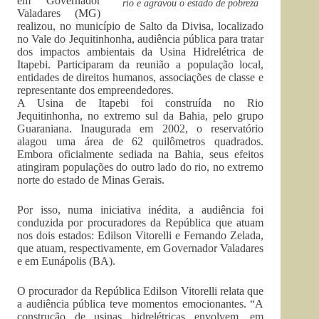
em Governador
rio e agravou o estado de pobreza
Valadares (MG)
realizou, no município de Salto da Divisa, localizado
no Vale do Jequitinhonha, audiência pública para tratar
dos impactos ambientais da Usina Hidrelétrica de
Itapebi. Participaram da reunião a população local,
entidades de direitos humanos, associações de classe e
representante dos empreendedores.
A Usina de Itapebi foi construída no Rio
Jequitinhonha, no extremo sul da Bahia, pelo grupo
Guaraniana. Inaugurada em 2002, o reservatório
alagou uma área de 62 quilômetros quadrados.
Embora oficialmente sediada na Bahia, seus efeitos
atingiram populações do outro lado do rio, no extremo
norte do estado de Minas Gerais.
Por isso, numa iniciativa inédita, a audiência foi
conduzida por procuradores da República que atuam
nos dois estados: Edilson Vitorelli e Fernando Zelada,
que atuam, respectivamente, em Governador Valadares
e em Eunápolis (BA).
O procurador da República Edilson Vitorelli relata que
a audiência pública teve momentos emocionantes. “A
construção de usinas hidrelétricas envolvem, em