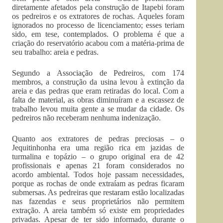
diretamente afetados pela construção de Itapebi foram
os pedreiros e os extratores de rochas. Aqueles foram
ignorados no processo de licenciamento; esses teriam
sido, em tese, contemplados. O problema é que a
criação do reservatório acabou com a matéria-prima de
seu trabalho: areia e pedras.
Segundo a Associação de Pedreiros, com 174
membros, a construção da usina levou à extinção da
areia e das pedras que eram retiradas do local. Com a
falta de material, as obras diminuíram e a escassez de
trabalho levou muita gente a se mudar da cidade. Os
pedreiros não receberam nenhuma indenização.
Quanto aos extratores de pedras preciosas – o
Jequitinhonha era uma região rica em jazidas de
turmalina e topázio – o grupo original era de 42
profissionais e apenas 21 foram considerados no
acordo ambiental. Todos hoje passam necessidades,
porque as rochas de onde extraíam as pedras ficaram
submersas. As pedreiras que restaram estão localizadas
nas fazendas e seus proprietários não permitem
extração. A areia também só existe em propriedades
privadas. Apesar de ter sido informado, durante o