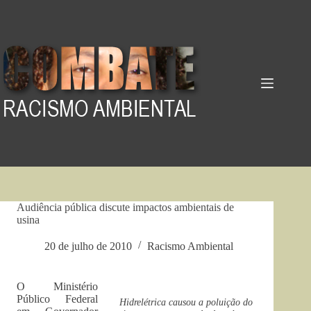
Pular
para
o
conteúdo
Audiência pública discute impactos ambientais de
usina
20 de julho de 2010
Racismo Ambiental
O Ministério
Público Federal
Hidrelétrica causou a poluição do