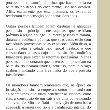
processo de construção da usina, que haveria areia na
beira do rio depois do enchimento, isso não ocorreu.
Aliás, exatamente por essa promessa, os extratores
receberam compensação por apenas dois anos.
Outras pessoas também foram diretamente atingidas
pela usina, principalmente aquelas que residiam
próximo à região do lago. Inúmeras pessoas relataram,
durante a audiência pública, que suas casas estão com
rachaduras provocadas pelas explosões. Além disso, a
água invadiu a cidade pelo lençol freático, o que
causou danos a casas cujos donos não têm condições
financeiras para fazer as reformas necessárias. Várias
pessoas ainda contaram que as terras que possuíam na
beira do rio ficaram ilhadas, sem uso, porque o lago
acabou inundando uma área maior do que a prevista
inicialmente.
Os moradores também lembraram que, na época da
instalação da usina, a empresa montou um stand com
as benfeitorias que iriam beneficiar as cidades, entre
elas, a construção de um cais e de uma ponte ligando
as divisas de Minas e Bahia, a ativação de uma balsa
adequada à largura do rio e a canalização integral do