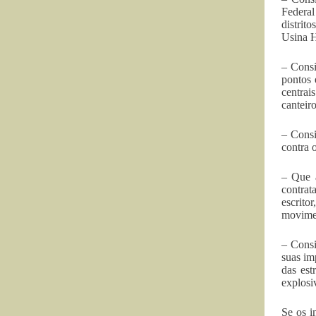
Federal
distrit
Usina H
– Consi
pontos 
centrai
canteir
– Consi
contra o
– Que 
contrat
escrito
movimen
– Consi
suas im
das est
explosi
Se os i