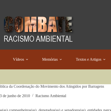
Vídeos
Memórias
Textos e Artigos
blica da Coordenação do Movimento dos Atingidos por Barragens
3 de junho de 2010
Racismo Ambiental
s(as) companheiros(as), deputados(as) e senadores(as), entidades parcei