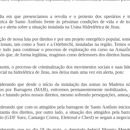
dia em que presenciamos a revolta e o protesto dos operários e t
trica de Santo Antônio frente às péssimas condições de vida e de tr
 e alerta sobre a situação instalada na Usina Hidrelétrica de Jirau.
ão de nossa luta por direitos e por um projeto energético popular, so
cionais, tais como a Suez e a Odebrecht, instaladas na região. Temos 
e tudo para continuar o processo de exploração em curso na Amazôn
nós que, de forma legítima, reagimos como defensores dos direitos huma
ssim, o processo de criminalização dos movimentos sociais e suas lid
cial na hidrelétrica de Jirau, nos deixa mais uma vez em alerta, pois:
derando que desde o início da instalação das usinas no Madeira n
os por Barragens (MAB), estivemos permanentemente mobilizados, de
s e lutando pelos nossos direitos, mesmo sofrendo perseguições, ameaças
derando que com os atingidos pela barragem de Santo Antônio inici
rantia dos direitos, por outro lado, a situação dos atingidos pela ba
io (GDF Suez, Camargo Correa, Eletrosul e Chesf) se negam a negociar
iderando que no dia 18 de maio, o deputado federal Moreira Mend