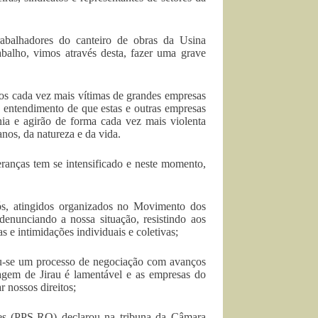
rabalhadores do canteiro de obras da Usina
abalho, vimos através desta, fazer uma grave
mos cada vez mais vítimas de grandes empresas
o entendimento de que estas e outras empresas
ia e agirão de forma cada vez mais violenta
nos, da natureza e da vida.
eranças tem se intensificado e neste momento,
ós, atingidos organizados no Movimento dos
nunciando a nossa situação, resistindo aos
 e intimidações individuais e coletivas;
ou-se um processo de negociação com avanços
rragem de Jirau é lamentável e as empresas do
 nossos direitos;
es (PPS-RO) declarou na tribuna da Câmara