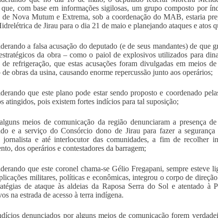
 que, com base em informações sigilosas, um grupo composto por índ
os de Nova Mutum e Extrema, sob a coordenação do MAB, estaria pre
idrelétrica de Jirau para o dia 21 de maio e planejando ataques e atos 
derando a falsa acusação do deputado (e de seus mandantes) de que
estratégicos da obra – como o paiol de explosivos utilizados para dina
s de refrigeração, que estas acusações foram divulgadas em meios 
o de obras da usina, causando enorme repercussão junto aos operários;
derando que este plano pode estar sendo proposto e coordenado pelas
s atingidos, pois existem fortes indícios para tal suposição;
alguns meios de comunicação da região denunciaram a presença de 
ado e a serviço do Consórcio dono de Jirau para fazer a segurança
r, jornalista e até interlocutor das comunidades, a fim de recolher 
to, dos operários e contestadores da barragem;
derando que este coronel chama-se Gélio Fregapani, sempre esteve li
plicações militares, políticas e econômicas, integrou o corpo de dir
ratégias de ataque às aldeias da Raposa Serra do Sol e atentado à P
vos na estrada de acesso à terra indígena.
ndícios denunciados por alguns meios de comunicação forem verdadeir