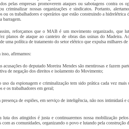
ados pelas empresas promoverem ataques ou sabotagens contra os ope
ou criminalizar nossas organizações e sindicatos. Portanto, alerta
os ou os trabalhadores e operários que estão construindo a hidrelétrica
a barragem.
assim, reforçamos que o MAB é um movimento organizado, que luta
fez planos de ataque ao canteiro de obras das usinas do Madeira. A
 de uma política de tratamento do setor elétrico que expulsa milhares de 
a isso, afirmamos:
s acusações do deputado Moreira Mendes são mentirosas e fazem part
ativa de negação dos direitos e isolamento do Movimento;
 uso da espionagem e criminalização tem sido prática cada vez mais u
os e os trabalhadores em geral;
 presença de espiões, em serviço de inteligência, não nos intimidará 
 luta dos atingidos é justa e continuaremos nossa mobilização pelos 
s com as comunidades, organizando o povo e lutando pela construção d