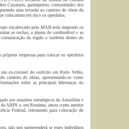
ios Caxararis, garimpeiros, comunidades dos
parando uma invasão ao canteiro de obras da
que colocariam em risco os operários;
 grupo encabeçado pelo MAB teria mapeado os
mitar as rochas, a planta de combustível e as
de comunicação da região e também dentro do
 próprias empresas para colocar os operários
um ex-coronel do exército em Porto Velho,
 do canteiro de obras, apresentando-se como
informações sobre as principais lideranças do
gado aos assuntos estratégicos da Amazônia e
eção da ABIN e, em Roraima, atuou como mentor
olícia Federal, orientando para colocação de
os, não nos surpreenderá se estes indivíduos