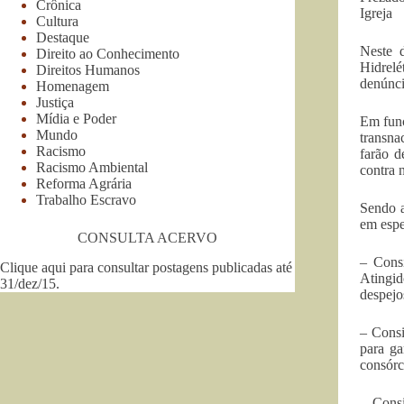
Crônica
Igreja
Cultura
Destaque
Neste 
Direito ao Conhecimento
Hidrelé
Direitos Humanos
denúncia
Homenagem
Justiça
Mídia e Poder
Em funç
Mundo
transna
Racismo
farão d
Racismo Ambiental
contra 
Reforma Agrária
Trabalho Escravo
Sendo a
em espe
CONSULTA ACERVO
– Consi
Clique aqui para consultar postagens publicadas até
Atingid
31/dez/15
.
despejo
– Consi
para ga
consórc
– Cons