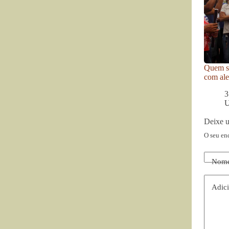
Quem se
com ale
3
U
Deixe 
O seu en
Nom
Adici