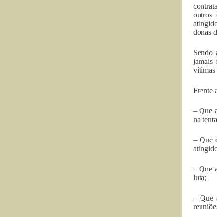
contrat
outros 
atingid
donas d
Sendo 
jamais 
vítimas
Frente 
– Que a
na tent
– Que o
atingid
– Que a
luta;
– Que a
reuniõe