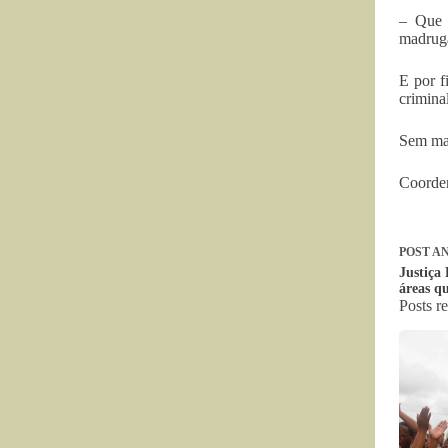
– Que 
madruga
E por f
crimina
Sem ma
Coorde
POST
AN
Justiça 
áreas q
Posts r