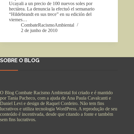
Ucayali a un precio de 100 nuevos soles por
hectárea. La denuncia la efectuó el semanario
“Hildebrandt en sus trece” en su edición del
viernes…
CombateRacismoAmbiental
2 de junho de 2010
SOBRE O BLOG
O Blog Combate Racismo Ambiental foi criado e é mantido
por Tania Pacheco, com a ajuda de Ana Paula Cavalcanti e
Daniel Levi e design de Raquel Cordeiro. Não tem fins
lucrativos e utiliza tecnologia WordPress. A reprodução de seu
conteúdo é incentivada, desde que citando a fonte e também
sem fins lucrativos.