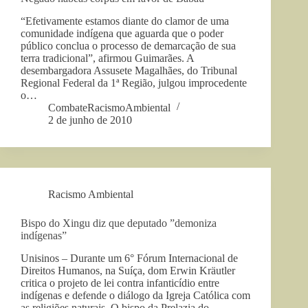
“Efetivamente estamos diante do clamor de uma
comunidade indígena que aguarda que o poder
público conclua o processo de demarcação de sua
terra tradicional”, afirmou Guimarães. A
desembargadora Assusete Magalhães, do Tribunal
Regional Federal da 1ª Região, julgou improcedente
o…
CombateRacismoAmbiental
2 de junho de 2010
Racismo Ambiental
Bispo do Xingu diz que deputado ”demoniza
indígenas”
Unisinos – Durante um 6° Fórum Internacional de
Direitos Humanos, na Suíça, dom Erwin Kräutler
critica o projeto de lei contra infanticídio entre
indígenas e defende o diálogo da Igreja Católica com
as religiões naturais. O bispo da Prelazia do…