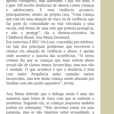
apenas corriqueiro, mas alarmante. Cada vez mais, o
Ligue 100 recebe denúncias de abusos contra crianças
e adolescentes. E essa violência acontece,
principalmente, dentro da própria casa. “Uma criança
que está em uma situação de risco ou de violência, que
faz parte da comunidade ou está vinculada a uma
escola, está dentro de uma rede que poderia protegê-la,
e não a protege”, diz a diretora-executiva da
Childhood Brasil, Ana Maria Drumond.
Em entrevista à IHU On-Line, concedida por telefone,
ela fala dos principais problemas que envolvem a
criança em situação de violência e abuso, e aponta
onde acontece a maioria das ocorrências. “O senso
comum diz que as crianças que mais sofrem abuso
sexual são de classes menos favorecidas, mas isso não
é verdade. O que acontece é que a denúncia é feita
com maior frequência pelas camadas menos
favorecidas, mas tem muita criança sendo abusada por
famílias com alto poder aquisitivo”, revela.
Ana Maria defende que o diálogo ainda é uma das
maneiras mais fortes de fazer com que se enfrente o
problema. Segundo ela, as crianças pequenas também
podem ser orientadas. “Não devemos entrar em uma
paranoia, mas se não falarmos sobre sexualidade, a