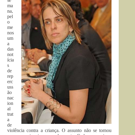
se
ma
na,
pel
o
me
nos
um
a
das
not
ícia
s
de
rep
erc
uss
ão
nac
ion
al
trat
a
de
violência contra a criança. O assunto não se tornou