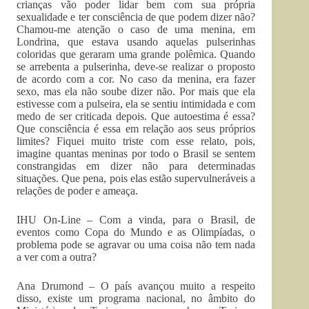
crianças vão poder lidar bem com sua própria
sexualidade e ter consciência de que podem dizer não?
Chamou-me atenção o caso de uma menina, em
Londrina, que estava usando aquelas pulserinhas
coloridas que geraram uma grande polêmica. Quando
se arrebenta a pulserinha, deve-se realizar o proposto
de acordo com a cor. No caso da menina, era fazer
sexo, mas ela não soube dizer não. Por mais que ela
estivesse com a pulseira, ela se sentiu intimidada e com
medo de ser criticada depois. Que autoestima é essa?
Que consciência é essa em relação aos seus próprios
limites? Fiquei muito triste com esse relato, pois,
imagine quantas meninas por todo o Brasil se sentem
constrangidas em dizer não para determinadas
situações. Que pena, pois elas estão supervulneráveis a
relações de poder e ameaça.
IHU On-Line – Com a vinda, para o Brasil, de
eventos como Copa do Mundo e as Olimpíadas, o
problema pode se agravar ou uma coisa não tem nada
a ver com a outra?
Ana Drumond – O país avançou muito a respeito
disso, existe um programa nacional, no âmbito do