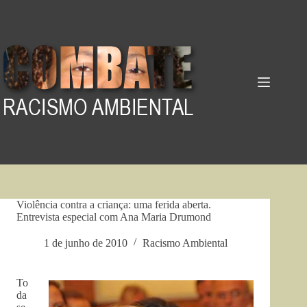
Pular
para
o
conteúdo
Violência contra a criança: uma ferida aberta.
Entrevista especial com Ana Maria Drumond
1 de junho de 2010
Racismo Ambiental
To
da