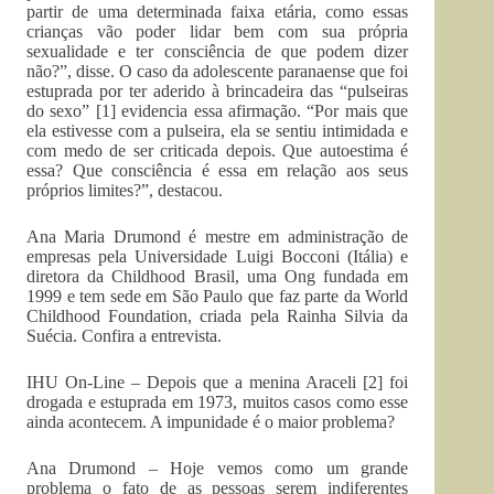
partir de uma determinada faixa etária, como essas
crianças vão poder lidar bem com sua própria
sexualidade e ter consciência de que podem dizer
não?”, disse. O caso da adolescente paranaense que foi
estuprada por ter aderido à brincadeira das “pulseiras
do sexo” [1] evidencia essa afirmação. “Por mais que
ela estivesse com a pulseira, ela se sentiu intimidada e
com medo de ser criticada depois. Que autoestima é
essa? Que consciência é essa em relação aos seus
próprios limites?”, destacou.
Ana Maria Drumond é mestre em administração de
empresas pela Universidade Luigi Bocconi (Itália) e
diretora da Childhood Brasil, uma Ong fundada em
1999 e tem sede em São Paulo que faz parte da World
Childhood Foundation, criada pela Rainha Silvia da
Suécia. Confira a entrevista.
IHU On-Line – Depois que a menina Araceli [2] foi
drogada e estuprada em 1973, muitos casos como esse
ainda acontecem. A impunidade é o maior problema?
Ana Drumond – Hoje vemos como um grande
problema o fato de as pessoas serem indiferentes