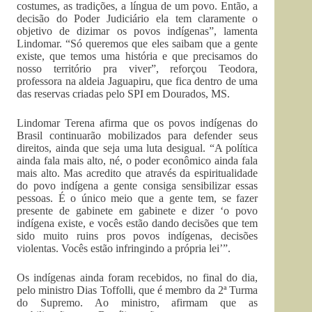
costumes, as tradições, a língua de um povo. Então, a
decisão do Poder Judiciário ela tem claramente o
objetivo de dizimar os povos indígenas”, lamenta
Lindomar. “Só queremos que eles saibam que a gente
existe, que temos uma história e que precisamos do
nosso território pra viver”, reforçou Teodora,
professora na aldeia Jaguapiru, que fica dentro de uma
das reservas criadas pelo SPI em Dourados, MS.
Lindomar Terena afirma que os povos indígenas do
Brasil continuarão mobilizados para defender seus
direitos, ainda que seja uma luta desigual. “A política
ainda fala mais alto, né, o poder econômico ainda fala
mais alto. Mas acredito que através da espiritualidade
do povo indígena a gente consiga sensibilizar essas
pessoas. É o único meio que a gente tem, se fazer
presente de gabinete em gabinete e dizer ‘o povo
indígena existe, e vocês estão dando decisões que tem
sido muito ruins pros povos indígenas, decisões
violentas. Vocês estão infringindo a própria lei’”.
Os indígenas ainda foram recebidos, no final do dia,
pelo ministro Dias Toffolli, que é membro da 2ª Turma
do Supremo. Ao ministro, afirmam que as