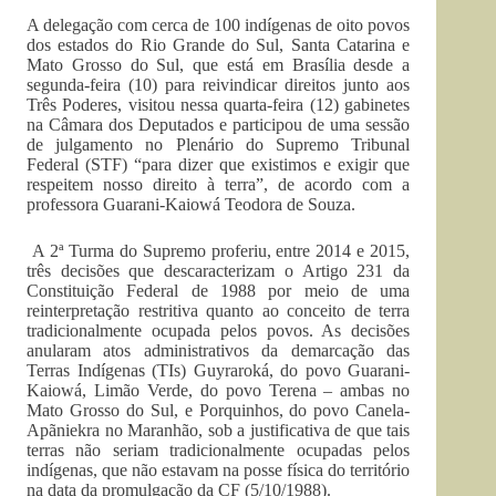
A delegação com cerca de 100 indígenas de oito povos
dos estados do Rio Grande do Sul, Santa Catarina e
Mato Grosso do Sul, que está em Brasília desde a
segunda-feira (10) para reivindicar direitos junto aos
Três Poderes, visitou nessa quarta-feira (12) gabinetes
na Câmara dos Deputados e participou de uma sessão
de julgamento no Plenário do Supremo Tribunal
Federal (STF) “para dizer que existimos e exigir que
respeitem nosso direito à terra”, de acordo com a
professora Guarani-Kaiowá Teodora de Souza.
A 2ª Turma do Supremo proferiu, entre 2014 e 2015,
três decisões que descaracterizam o Artigo 231 da
Constituição Federal de 1988 por meio de uma
reinterpretação restritiva quanto ao conceito de terra
tradicionalmente ocupada pelos povos. As decisões
anularam atos administrativos da demarcação das
Terras Indígenas (TIs) Guyraroká, do povo Guarani-
Kaiowá, Limão Verde, do povo Terena – ambas no
Mato Grosso do Sul, e Porquinhos, do povo Canela-
Apãniekra no Maranhão, sob a justificativa de que tais
terras não seriam tradicionalmente ocupadas pelos
indígenas, que não estavam na posse física do território
na data da promulgação da CF (5/10/1988).