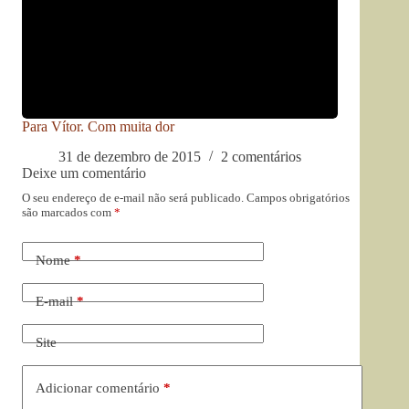
Para Vítor. Com muita dor
31 de dezembro de 2015
2 comentários
Deixe um comentário
O seu endereço de e-mail não será publicado.
Campos obrigatórios
são marcados com
*
Nome
*
E-mail
*
Site
Adicionar comentário
*