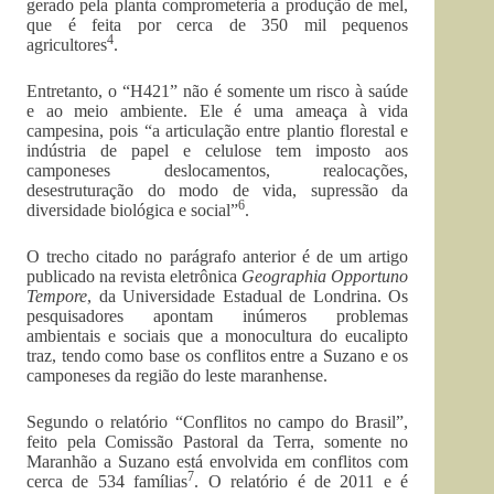
gerado pela planta comprometeria a produção de mel,
que é feita por cerca de 350 mil pequenos
4
agricultores
.
Entretanto, o “H421” não é somente um risco à saúde
e ao meio ambiente. Ele é uma ameaça à vida
campesina, pois “a articulação entre plantio florestal e
indústria de papel e celulose tem imposto aos
camponeses deslocamentos, realocações,
desestruturação do modo de vida, supressão da
6
diversidade biológica e social”
.
O trecho citado no parágrafo anterior é de um artigo
publicado na revista eletrônica
Geographia Opportuno
Tempore
, da Universidade Estadual de Londrina. Os
pesquisadores apontam inúmeros problemas
ambientais e sociais que a monocultura do eucalipto
traz, tendo como base os conflitos entre a Suzano e os
camponeses da região do leste maranhense.
Segundo o relatório “Conflitos no campo do Brasil”,
feito pela Comissão Pastoral da Terra, somente no
Maranhão a Suzano está envolvida em conflitos com
7
cerca de 534 famílias
. O relatório é de 2011 e é