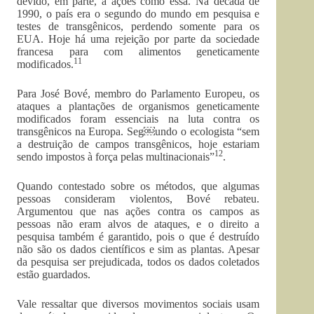
devido, em parte, a ações como essa. Na década de
1990, o país era o segundo do mundo em pesquisa e
testes de transgênicos, perdendo somente para os
EUA. Hoje há uma rejeição por parte da sociedade
francesa para com alimentos geneticamente
11
modificados.
Para José Bové, membro do Parlamento Europeu, os
ataques a plantações de organismos geneticamente
modificados foram essenciais na luta contra os
transgênicos na Europa. Seg￼undo o ecologista “sem
a destruição de campos transgênicos, hoje estariam
12
sendo impostos à força pelas multinacionais”
.
Quando contestado sobre os métodos, que algumas
pessoas consideram violentos, Bové rebateu.
Argumentou que nas ações contra os campos as
pessoas não eram alvos de ataques, e o direito a
pesquisa também é garantido, pois o que é destruído
não são os dados científicos e sim as plantas. Apesar
da pesquisa ser prejudicada, todos os dados coletados
estão guardados.
Vale ressaltar que diversos movimentos sociais usam