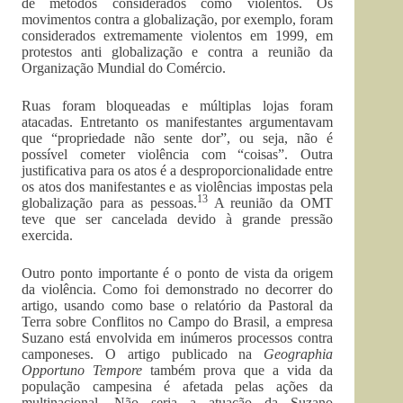
de métodos considerados como violentos. Os
movimentos contra a globalização, por exemplo, foram
considerados extremamente violentos em 1999, em
protestos anti globalização e contra a reunião da
Organização Mundial do Comércio.
Ruas foram bloqueadas e múltiplas lojas foram
atacadas. Entretanto os manifestantes argumentavam
que “propriedade não sente dor”, ou seja, não é
possível cometer violência com “coisas”. Outra
justificativa para os atos é a desproporcionalidade entre
os atos dos manifestantes e as violências impostas pela
13
globalização para as pessoas.
A reunião da OMT
teve que ser cancelada devido à grande pressão
exercida.
Outro ponto importante é o ponto de vista da origem
da violência. Como foi demonstrado no decorrer do
artigo, usando como base o relatório da Pastoral da
Terra sobre Conflitos no Campo do Brasil, a empresa
Suzano está envolvida em inúmeros processos contra
camponeses. O artigo publicado na
Geographia
Opportuno Tempore
também prova que a vida da
população campesina é afetada pelas ações da
multinacional. Não seria a atuação da Suzano