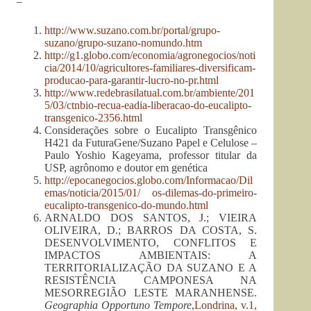
–
http://www.suzano.com.br/portal/grupo-
suzano/grupo-suzano-nomundo.htm
http://g1.globo.com/economia/agronegocios/noti
cia/2014/10/agricultores-familiares-diversificam-
producao-para-garantir-lucro-no-pr.html
http://www.redebrasilatual.com.br/ambiente/201
5/03/ctnbio-recua-eadia-liberacao-do-eucalipto-
transgenico-2356.html
Considerações sobre o Eucalipto Transgênico
H421 da FuturaGene/Suzano Papel e Celulose –
Paulo Yoshio Kageyama, professor titular da
USP, agrônomo e doutor em genética
http://epocanegocios.globo.com/Informacao/Dil
emas/noticia/2015/01/ os-dilemas-do-primeiro-
eucalipto-transgenico-do-mundo.html
ARNALDO DOS SANTOS, J.; VIEIRA
OLIVEIRA, D.; BARROS DA COSTA, S.
DESENVOLVIMENTO, CONFLITOS E
IMPACTOS AMBIENTAIS: A
TERRITORIALIZAÇÃO DA SUZANO E A
RESISTÊNCIA CAMPONESA NA
MESORREGIÃO LESTE MARANHENSE.
Geographia Opportuno Tempore
,
Londrina, v.1,