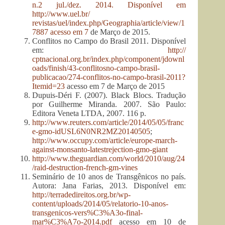
n.2 jul./dez. 2014. Disponível em
http://www.uel.br/
revistas/uel/index.php/Geographia/article/view/1
7887
acesso em 7
de Março de 2015.
Conflitos no Campo do Brasil 2011. Disponível
em:
http://
cptnacional.org.br/index.php/component/jdownl
oads/finish/43-conflitosno-campo-brasil-
publicacao/274-conflitos-no-campo-brasil-2011?
Itemid=23
acesso em 7 de Março de 2015
Dupuis-Déri F. (2007). Black Blocs. Tradução
por Guilherme Miranda. 2007. São Paulo:
Editora Veneta LTDA, 2007. 116 p.
http://www.reuters.com/article/2014/05/05/franc
e-gmo-idUSL6N0NR2MZ20140505
;
http://www.occupy.com/article/europe-march-
against-monsanto-latestrejection-gmo-giant
http://www.theguardian.com/world/2010/aug/24
/raid-destruction-french-gm-vines
Seminário de 10 anos de Transgênicos no país.
Autora: Jana Farias, 2013. Disponível em:
http://terradedireitos.org.br/wp-
content/uploads/2014/05/relatorio-10-anos-
transgenicos-vers%C3%A3o-final-
mar%C3%A7o-2014.pdf
acesso em 10 de