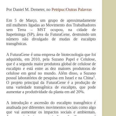
Por Daniel M. Demeter, no
Petripuc
/
Outras Palavras
Em 5 de Março, um grupo de aproximadamente
mil mulheres ligadas ao Movimento dos Trabalhadores
sem Terra – MST ocupou, na cidade de
Itapetininga (SP), área da FuturaGene, destruindo um
número não divulgado de mudas de eucalipto
transgênicas.
A FuturaGene é uma empresa de biotecnologia que foi
adquirida, em 2010, pela Suzano Papel e Celulose,
que é a segunda maior produtora global de celulose de
eucalipto e está entre as dez maiores produtoras de
celulose em geral no mundo. Além disso, a Suzano
1
possuí laboratórios de pesquisa em Israel e na China
.
O projeto principal da FuturaGene é a produção de
uma variedade transgênica de eucalipto, que pode
aumentar a produtividade da planta em até 20%.
A introdução e ascensão do eucalipto transgênico é
analisada por diferentes movimentos sociais como algo
que vai aumentar os impactos sociais e ambientais.