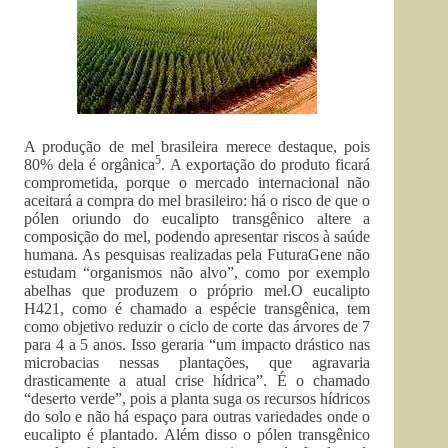
A produção de mel brasileira merece destaque, pois
5
80% dela é orgânica
. A exportação do produto ficará
comprometida, porque o mercado internacional não
aceitará a compra do mel brasileiro: há o risco de que o
pólen oriundo do eucalipto transgênico altere a
composição do mel, podendo apresentar riscos à saúde
humana. As pesquisas realizadas pela FuturaGene não
estudam “organismos não alvo”, como por exemplo
abelhas que produzem o próprio mel.O eucalipto
H421, como é chamado a espécie transgênica, tem
como objetivo reduzir o ciclo de corte das árvores de 7
para 4 a 5 anos. Isso geraria “um impacto drástico nas
microbacias nessas plantações, que agravaria
drasticamente a atual crise hídrica”. É o chamado
“deserto verde”, pois a planta suga os recursos hídricos
do solo e não há espaço para outras variedades onde o
eucalipto é plantado. Além disso o pólen transgênico