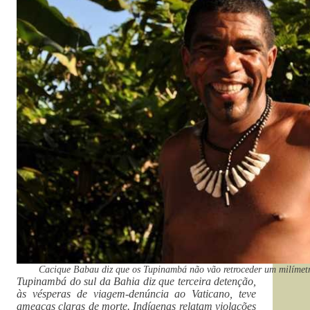
Cacique Babau diz que os Tupinambá não vão retroceder um milímetr
Tupinambá do sul da Bahia diz que terceira detenção,
às vésperas de viagem-denúncia ao Vaticano, teve
ameaças claras de morte. Indígenas relatam violações