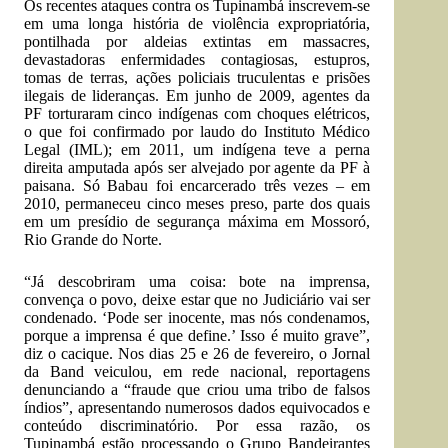
Os recentes ataques contra os Tupinambá inscrevem-se
em uma longa história de violência expropriatória,
pontilhada por aldeias extintas em massacres,
devastadoras enfermidades contagiosas, estupros,
tomas de terras, ações policiais truculentas e prisões
ilegais de lideranças. Em junho de 2009, agentes da
PF torturaram cinco indígenas com choques elétricos,
o que foi confirmado por laudo do Instituto Médico
Legal (IML); em 2011, um indígena teve a perna
direita amputada após ser alvejado por agente da PF à
paisana. Só Babau foi encarcerado três vezes – em
2010, permaneceu cinco meses preso, parte dos quais
em um presídio de segurança máxima em Mossoró,
Rio Grande do Norte.
“Já descobriram uma coisa: bote na imprensa,
convença o povo, deixe estar que no Judiciário vai ser
condenado. ‘Pode ser inocente, mas nós condenamos,
porque a imprensa é que define.’ Isso é muito grave”,
diz o cacique. Nos dias 25 e 26 de fevereiro, o Jornal
da Band veiculou, em rede nacional, reportagens
denunciando a “fraude que criou uma tribo de falsos
índios”, apresentando numerosos dados equivocados e
conteúdo discriminatório. Por essa razão, os
Tupinambá estão processando o Grupo Bandeirantes