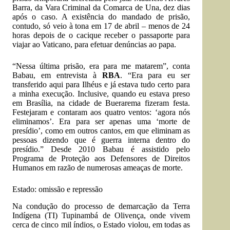
Barra, da Vara Criminal da Comarca de Una, dez dias
após o caso. A existência do mandado de prisão,
contudo, só veio à tona em 17 de abril – menos de 24
horas depois de o cacique receber o passaporte para
viajar ao Vaticano, para efetuar denúncias ao papa.
“Nessa última prisão, era para me matarem”, conta
Babau, em entrevista à
RBA
. “Era para eu ser
transferido aqui para Ilhéus e já estava tudo certo para
a minha execução. Inclusive, quando eu estava preso
em Brasília, na cidade de Buerarema fizeram festa.
Festejaram e contaram aos quatro ventos: ‘agora nós
eliminamos’. Era para ser apenas uma ‘morte de
presídio’, como em outros cantos, em que eliminam as
pessoas dizendo que é guerra interna dentro do
presídio.” Desde 2010 Babau é assistido pelo
Programa de Proteção aos Defensores de Direitos
Humanos em razão de numerosas ameaças de morte.
Estado: omissão e repressão
Na condução do processo de demarcação da Terra
Indígena (TI) Tupinambá de Olivença, onde vivem
cerca de cinco mil índios, o Estado violou, em todas as