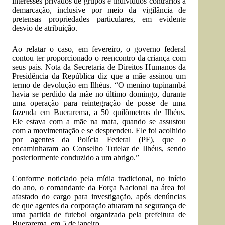
interesses privados de grupos e indivíduos contrários à
demarcação, inclusive por meio da vigilância de
pretensas propriedades particulares, em evidente
desvio de atribuição.
Ao relatar o caso, em fevereiro, o governo federal
contou ter proporcionado o reencontro da criança com
seus pais. Nota da Secretaria de Direitos Humanos da
Presidência da República diz que a mãe assinou um
termo de devolução em Ilhéus. “O menino tupinambá
havia se perdido da mãe no último domingo, durante
uma operação para reintegração de posse de uma
fazenda em Buerarema, a 50 quilômetros de Ilhéus.
Ele estava com a mãe na mata, quando se assustou
com a movimentação e se desprendeu. Ele foi acolhido
por agentes da Polícia Federal (PF), que o
encaminharam ao Conselho Tutelar de Ilhéus, sendo
posteriormente conduzido a um abrigo.”
Conforme noticiado pela mídia tradicional, no início
do ano, o comandante da Força Nacional na área foi
afastado do cargo para investigação, após denúncias
de que agentes da corporação atuaram na segurança de
uma partida de futebol organizada pela prefeitura de
Buerarema, em 5 de janeiro.