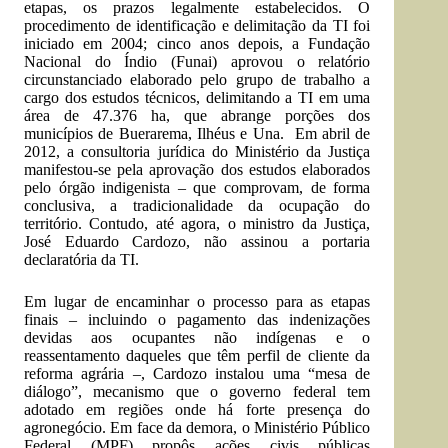
etapas, os prazos legalmente estabelecidos. O
procedimento de identificação e delimitação da TI foi
iniciado em 2004; cinco anos depois, a Fundação
Nacional do Índio (Funai) aprovou o relatório
circunstanciado elaborado pelo grupo de trabalho a
cargo dos estudos técnicos, delimitando a TI em uma
área de 47.376 ha, que abrange porções dos
municípios de Buerarema, Ilhéus e Una. Em abril de
2012, a consultoria jurídica do Ministério da Justiça
manifestou-se pela aprovação dos estudos elaborados
pelo órgão indigenista – que comprovam, de forma
conclusiva, a tradicionalidade da ocupação do
território. Contudo, até agora, o ministro da Justiça,
José Eduardo Cardozo, não assinou a portaria
declaratória da TI.
Em lugar de encaminhar o processo para as etapas
finais – incluindo o pagamento das indenizações
devidas aos ocupantes não indígenas e o
reassentamento daqueles que têm perfil de cliente da
reforma agrária –, Cardozo instalou uma “mesa de
diálogo”, mecanismo que o governo federal tem
adotado em regiões onde há forte presença do
agronegócio. Em face da demora, o Ministério Público
Federal (MPF) propôs ações civis públicas