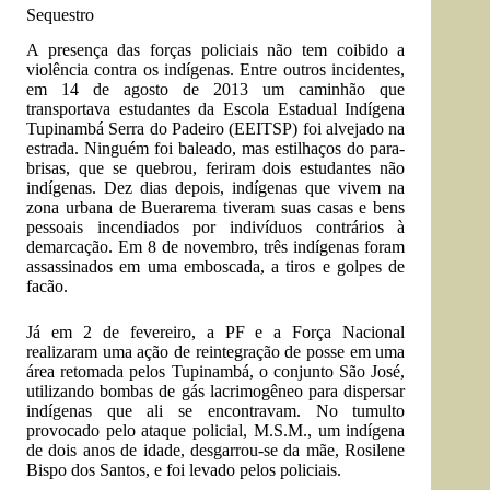
Sequestro
A presença das forças policiais não tem coibido a
violência contra os indígenas. Entre outros incidentes,
em 14 de agosto de 2013 um caminhão que
transportava estudantes da Escola Estadual Indígena
Tupinambá Serra do Padeiro (EEITSP) foi alvejado na
estrada. Ninguém foi baleado, mas estilhaços do para-
brisas, que se quebrou, feriram dois estudantes não
indígenas. Dez dias depois, indígenas que vivem na
zona urbana de Buerarema tiveram suas casas e bens
pessoais incendiados por indivíduos contrários à
demarcação. Em 8 de novembro, três indígenas foram
assassinados em uma emboscada, a tiros e golpes de
facão.
Já em 2 de fevereiro, a PF e a Força Nacional
realizaram uma ação de reintegração de posse em uma
área retomada pelos Tupinambá, o conjunto São José,
utilizando bombas de gás lacrimogêneo para dispersar
indígenas que ali se encontravam. No tumulto
provocado pelo ataque policial, M.S.M., um indígena
de dois anos de idade, desgarrou-se da mãe, Rosilene
Bispo dos Santos, e foi levado pelos policiais.