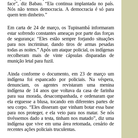
face”, diz Babau. “Ela continua implantada no país.
Nós não temos democracia. A democracia é só para
quem tem dinheiro.”
Em carta de 24 de março, os Tupinambá informaram
estar sofrendo constantes ameaças por parte das forças
de segurança: “Eles estão sempre forjando situações
para nos incriminar, dando tiros de armas pesadas
todas as noites.” Após um ataque policial, os indígenas
recolheram mais de vinte cápsulas disparadas de
munição letal para fuzil.
Ainda conforme o documento, em 23 de março um
indígena foi espancado por policiais. Na véspera,
denunciam, os agentes revistaram uma menina
indígena de 14 anos que voltava da casa de farinha
para sua morada, desacompanhada, e ordenaram que
ela erguesse a blusa, tocando em diferentes partes de
seu corpo. “Eles disseram que vinham botar essa base
para nos proteger, e ela veio para nos matar. Se nós
tivéssemos dado a testa, tinham nos matado”, diz uma
indígena que vive em uma área retomada, cenário de
recentes ações policiais truculentas.