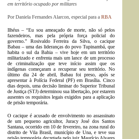
em território ocupado por militares
Por Daniela Fernandes Alarcon, especial para a
RBA
Ilhéus – “Eu sou ameaçado de morte, não só pelos
fazendeiros, mas pela própria força policial do
governo.” Rosivaldo Ferreira da Silva, o cacique
Babau – uma das lideranças do povo Tupinambá, que
habita o sul da Bahia – vive hoje em um território
militarizado e enfrenta mais um lance de um processo
de criminalização que teve início assim que os
indígenas começaram a recuperar seu território. No
último dia 24 de abril, Babau foi preso, após se
apresentar à Polícia Federal (PF) em Brasília. Cinco
dias depois, uma decisão liminar do Superior Tribunal
de Justiça (STJ) determinou sua libertação, por estarem
ausentes os requisitos legais exigidos para a aplicação
de prisão temporária.
O cacique é acusado de envolvimento no assassinato
de um pequeno agricultor, Juracy José dos Santos
Santana, ocorrido em 10 de fevereiro, na zona rural do
distrito de Vila Brasil, município de Una, e teve sua
prisão temporária decretada pelo juiz Maurício Alvares