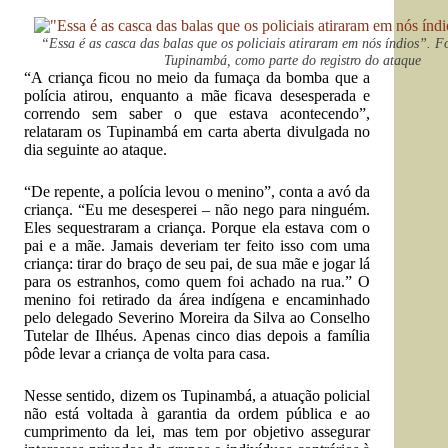
“Essa é as casca das balas que os policiais atiraram em nós índios”. F
Tupinambá, como parte do registro do ataque
“A criança ficou no meio da fumaça da bomba que a
polícia atirou, enquanto a mãe ficava desesperada e
correndo sem saber o que estava acontecendo”,
relataram os Tupinambá em carta aberta divulgada no
dia seguinte ao ataque.
“De repente, a polícia levou o menino”, conta a avó da
criança. “Eu me desesperei – não nego para ninguém.
Eles sequestraram a criança. Porque ela estava com o
pai e a mãe. Jamais deveriam ter feito isso com uma
criança: tirar do braço de seu pai, de sua mãe e jogar lá
para os estranhos, como quem foi achado na rua.” O
menino foi retirado da área indígena e encaminhado
pelo delegado Severino Moreira da Silva ao Conselho
Tutelar de Ilhéus. Apenas cinco dias depois a família
pôde levar a criança de volta para casa.
Nesse sentido, dizem os Tupinambá, a atuação policial
não está voltada à garantia da ordem pública e ao
cumprimento da lei, mas tem por objetivo assegurar