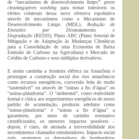
de “mecanismos de desenvolvimento limpo”:
green
cleaning/green washing
para tornar toleráveis os
efeitos colaterais dessa nova ofensiva espoliativa
através de mecanismos como o Mecanismo de
Desenvolvimento Limpo (MDL),
Redução de
Emissões por Desmatamento e
Degradação
(REDD)
,
Plano
ABC (Plano Setorial de
Mitigação e de Adaptação às Mudanças Climáticas
para a Consolidação de uma Economia de Baixa
Emissão de Carbono na Agricultura) e Mercado de
Crédito de Carbono e seus múltiplos derivativos.
E assim caminha a fronteira elétrica na Amazônia e
prossegue a construção social dos rios amazônicos
como recursos energéticos, conversão feita de modo
“sustentável” ou através de “usinas a fio d’água” ou
“usinas-plataforma”. O “ambiental”, como reatividade
formal e cínica aos requerimentos energéticos de nosso
padrão de acumulação, produziu artefatos como
“usinas-plataforma” e “usinas a fio d’água” a
garantirem, por meio de carimbo normativo
cientificizador, os menores impactos possíveis –
depois, é claro, de atestada a irreversibilidade dos
investimentos chamados estruturadores. Impacto social
nulo, prometem os detonadores de bombardeios