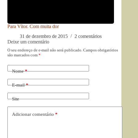
Para Vítor. Com muita dor
31 de dezembro de 2015
2 comentários
Deixe um comentário
O seu endereço de e-mail não será publicado.
Campos obrigatórios
são marcados com
*
Nome
*
E-mail
*
Site
Adicionar comentário
*