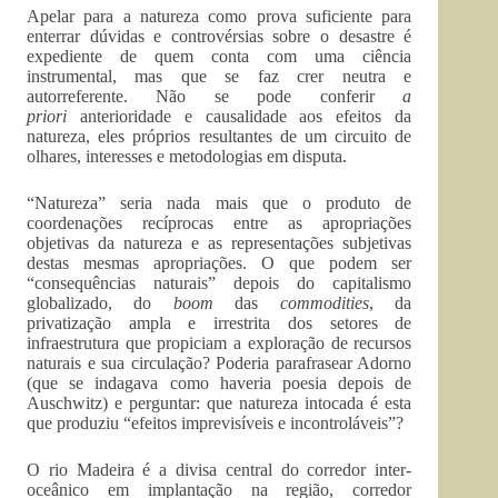
Apelar para a natureza como prova suficiente para
enterrar dúvidas e controvérsias sobre o desastre é
expediente de quem conta com uma ciência
instrumental, mas que se faz crer neutra e
autorreferente. Não se pode conferir
a
priori
anterioridade e causalidade aos efeitos da
natureza, eles próprios resultantes de um circuito de
olhares, interesses e metodologias em disputa.
“Natureza” seria nada mais que o produto de
coordenações recíprocas entre as apropriações
objetivas da natureza e as representações subjetivas
destas mesmas apropriações. O que podem ser
“consequências naturais” depois do capitalismo
globalizado, do
boom
das
commodities
, da
privatização ampla e irrestrita dos setores de
infraestrutura que propiciam a exploração de recursos
naturais e sua circulação? Poderia parafrasear Adorno
(que se indagava como haveria poesia depois de
Auschwitz) e perguntar: que natureza intocada é esta
que produziu “efeitos imprevisíveis e incontroláveis”?
O rio Madeira é a divisa central do corredor inter-
oceânico em implantação na região, corredor