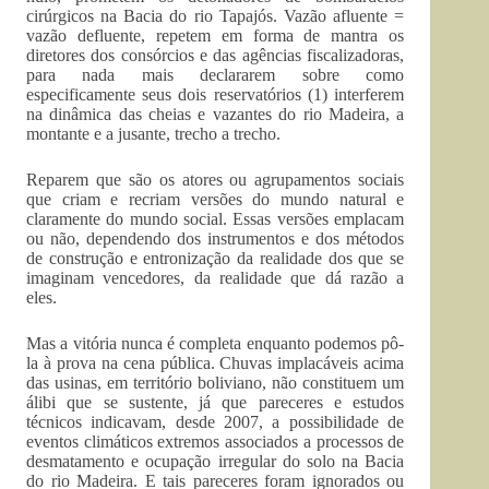
cirúrgicos na Bacia do rio Tapajós. Vazão afluente =
vazão defluente, repetem em forma de mantra os
diretores dos consórcios e das agências fiscalizadoras,
para nada mais declararem sobre como
especificamente seus dois reservatórios (1) interferem
na dinâmica das cheias e vazantes do rio Madeira, a
montante e a jusante, trecho a trecho.
Reparem que são os atores ou agrupamentos sociais
que criam e recriam versões do mundo natural e
claramente do mundo social. Essas versões emplacam
ou não, dependendo dos instrumentos e dos métodos
de construção e entronização da realidade dos que se
imaginam vencedores, da realidade que dá razão a
eles.
Mas a vitória nunca é completa enquanto podemos pô-
la à prova na cena pública. Chuvas implacáveis acima
das usinas, em território boliviano, não constituem um
álibi que se sustente, já que pareceres e estudos
técnicos indicavam, desde 2007, a possibilidade de
eventos climáticos extremos associados a processos de
desmatamento e ocupação irregular do solo na Bacia
do rio Madeira. E tais pareceres foram ignorados ou