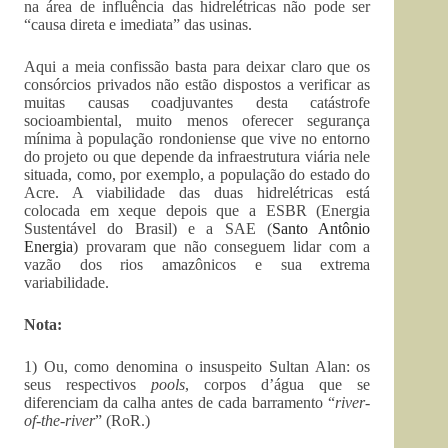
na área de influência das hidrelétricas não pode ser
“causa direta e imediata” das usinas.
Aqui a meia confissão basta para deixar claro que os
consórcios privados não estão dispostos a verificar as
muitas causas coadjuvantes desta catástrofe
socioambiental, muito menos oferecer segurança
mínima à população rondoniense que vive no entorno
do projeto ou que depende da infraestrutura viária nele
situada, como, por exemplo, a população do estado do
Acre. A viabilidade das duas hidrelétricas está
colocada em xeque depois que a ESBR (Energia
Sustentável do Brasil) e a SAE (
Santo Antônio
Energia
) provaram que não conseguem lidar com a
vazão dos rios amazônicos e sua extrema
variabilidade.
Nota:
1) Ou, como denomina o insuspeito Sultan Alan: os
seus respectivos
pools
, corpos d’água que se
diferenciam da calha antes de cada barramento “
river-
of-the-river
” (RoR.)