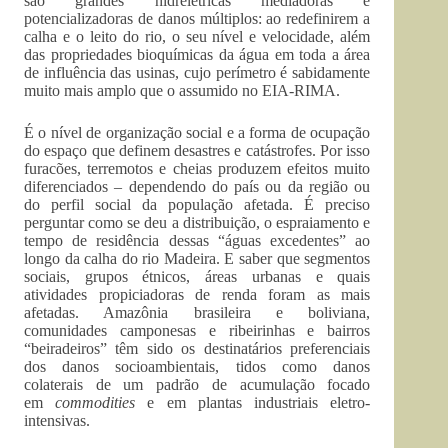
são grandes hidrelétricas mediadoras e
potencializadoras de danos múltiplos: ao redefinirem a
calha e o leito do rio, o seu nível e velocidade, além
das propriedades bioquímicas da água em toda a área
de influência das usinas, cujo perímetro é sabidamente
muito mais amplo que o assumido no EIA-RIMA.
É o nível de organização social e a forma de ocupação
do espaço que definem desastres e catástrofes. Por isso
furacões, terremotos e cheias produzem efeitos muito
diferenciados – dependendo do país ou da região ou
do perfil social da população afetada. É preciso
perguntar como se deu a distribuição, o espraiamento e
tempo de residência dessas “águas excedentes” ao
longo da calha do rio Madeira. E saber que segmentos
sociais, grupos étnicos, áreas urbanas e quais
atividades propiciadoras de renda foram as mais
afetadas. Amazônia brasileira e boliviana,
comunidades camponesas e ribeirinhas e bairros
“beiradeiros” têm sido os destinatários preferenciais
dos danos socioambientais, tidos como danos
colaterais de um padrão de acumulação focado
em
commodities
e em plantas industriais eletro-
intensivas.