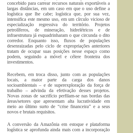
concebido para carrear recursos naturais exportáveis a
largas distâncias, em um caso em que o uso define a
logística que lhe cabe; logística que, por sua vez,
intensifica este mesmo uso, em um círculo vicioso de
especialização regressiva do território. Projetos
petrolíferos, de mineração, hidrelétricos e de
infraestrutura já esquadrinharam o que circunda o dito
corredor. Enquanto isso, fluxos de populações
desenraizadas pelo ciclo de expropriações anteriores
tratam de ocupar suas posições nesse espaço como
podem, seguindo a móvel e célere fronteira dos
investimentos.
Recebem, em troca disso, junto com as populações
locais, a maior parte da carga dos danos
socioambientais – e de superexploração da força de
trabalho – advinda da efetivação desses projetos.
Novas zonas de sacrifício perfilam-se nas bordas das
áreas/setores que apresentam alta lucratividade em
meio ao último surto de “crise financeira” e a seus
novos e brutais requisitos.
A conversão da Amazônia em estoque e plataforma
logística se aprofunda ainda mais com a incorporação