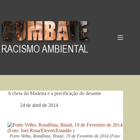
Pular
para
o
conteúdo
A cheia do Madeira e a precificação do desastre
24 de abril de 2014
Porto Velho, Rondônia, Brasil, 19 de Fevereiro de 2014 (Foto: