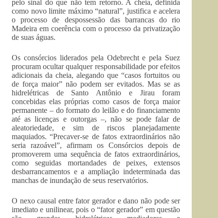
pelo sinal do que não tem retorno. A cheia, definida
como novo limite máximo “natural”, justifica e acelera
o processo de despossessão das barrancas do rio
Madeira em coerência com o processo da privatização
de suas águas.
Os consórcios liderados pela Odebrecht e pela Suez
procuram ocultar qualquer responsabilidade por efeitos
adicionais da cheia, alegando que “casos fortuitos ou
de força maior” não podem ser evitados. Mas se as
hidrelétricas de Santo Antônio e Jirau foram
concebidas elas próprias como casos de força maior
permanente – do formato do leilão e do financiamento
até as licenças e outorgas –, não se pode falar de
aleatoriedade, e sim de riscos planejadamente
maquiados. “Precaver-se de fatos extraordinários não
seria razoável”, afirmam os Consórcios depois de
promoverem uma sequência de fatos extraordinários,
como seguidas mortandades de peixes, extensos
desbarrancamentos e a ampliação indeterminada das
manchas de inundação de seus reservatórios.
O nexo causal entre fator gerador e dano não pode ser
imediato e unilinear, pois o “fator gerador” em questão