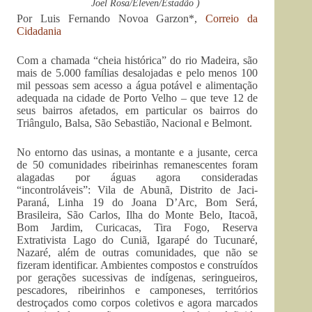
Joel Rosa/Eleven/Estadão )
Por Luis Fernando Novoa Garzon*,
Correio da
Cidadania
Com a chamada “cheia histórica” do rio Madeira, são
mais de 5.000 famílias desalojadas e pelo menos 100
mil pessoas sem acesso a água potável e alimentação
adequada na cidade de Porto Velho – que teve 12 de
seus bairros afetados, em particular os bairros do
Triângulo, Balsa, São Sebastião, Nacional e Belmont.
No entorno das usinas, a montante e a jusante, cerca
de 50 comunidades ribeirinhas remanescentes foram
alagadas por águas agora consideradas
“incontroláveis”: Vila de Abunã, Distrito de Jaci-
Paraná, Linha 19 do Joana D’Arc, Bom Será,
Brasileira, São Carlos, Ilha do Monte Belo, Itacoã,
Bom Jardim, Curicacas, Tira Fogo, Reserva
Extrativista Lago do Cuniã, Igarapé do Tucunaré,
Nazaré, além de outras comunidades, que não se
fizeram identificar. Ambientes compostos e construídos
por gerações sucessivas de indígenas, seringueiros,
pescadores, ribeirinhos e camponeses, territórios
destroçados como corpos coletivos e agora marcados