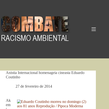
Pular
para
o
conteúdo
Anistia Internacional homenageia cineasta Eduardo
Coutinho
27 de fevereiro de 2014
Ak
em