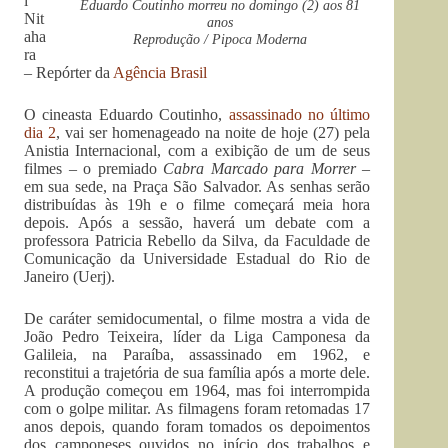
i
Eduardo Coutinho morreu no domingo (2) aos 81
Nit
anos
aha
Reprodução / Pipoca Moderna
ra
– Repórter da
Agência Brasil
O cineasta Eduardo Coutinho,
assassinado no último
dia 2
, vai ser homenageado na noite de hoje (27) pela
Anistia Internacional, com a exibição de um de seus
filmes – o premiado
Cabra Marcado para Morrer
–
em sua sede, na Praça São Salvador. As senhas serão
distribuídas às 19h e o filme começará meia hora
depois. Após a sessão, haverá um debate com a
professora Patricia Rebello da Silva, da Faculdade de
Comunicação da Universidade Estadual do Rio de
Janeiro (Uerj).
De caráter semidocumental, o filme mostra a vida de
João Pedro Teixeira, líder da Liga Camponesa da
Galileia, na Paraíba, assassinado em 1962, e
reconstitui a trajetória de sua família após a morte dele.
A produção começou em 1964, mas foi interrompida
com o golpe militar. As filmagens foram retomadas 17
anos depois, quando foram tomados os depoimentos
dos camponeses ouvidos no início dos trabalhos e