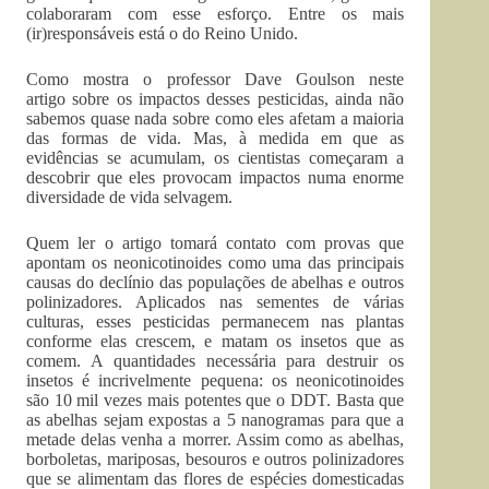
colaboraram com esse esforço. Entre os mais
(ir)responsáveis está o do Reino Unido.
Como mostra o professor Dave Goulson neste
artigo sobre os impactos desses pesticidas, ainda não
sabemos quase nada sobre como eles afetam a maioria
das formas de vida. Mas, à medida em que as
evidências se acumulam, os cientistas começaram a
descobrir que eles provocam impactos numa enorme
diversidade de vida selvagem.
Quem ler o artigo tomará contato com provas que
apontam os neonicotinoides como uma das principais
causas do declínio das populações de abelhas e outros
polinizadores. Aplicados nas sementes de várias
culturas, esses pesticidas permanecem nas plantas
conforme elas crescem, e matam os insetos que as
comem. A quantidades necessária para destruir os
insetos é incrivelmente pequena: os neonicotinoides
são 10 mil vezes mais potentes que o DDT. Basta que
as abelhas sejam expostas a 5 nanogramas para que a
metade delas venha a morrer. Assim como as abelhas,
borboletas, mariposas, besouros e outros polinizadores
que se alimentam das flores de espécies domesticadas