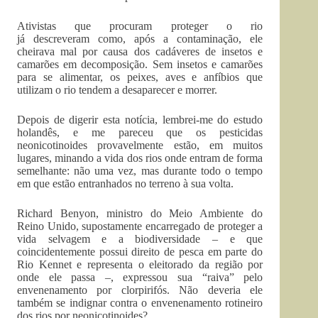
Ativistas que procuram proteger o rio
já descreveram como, após a contaminação, ele
cheirava mal por causa dos cadáveres de insetos e
camarões em decomposição. Sem insetos e camarões
para se alimentar, os peixes, aves e anfíbios que
utilizam o rio tendem a desaparecer e morrer.
Depois de digerir esta notícia, lembrei-me do estudo
holandês, e me pareceu que os pesticidas
neonicotinoides provavelmente estão, em muitos
lugares, minando a vida dos rios onde entram de forma
semelhante: não uma vez, mas durante todo o tempo
em que estão entranhados no terreno à sua volta.
Richard Benyon, ministro do Meio Ambiente do
Reino Unido, supostamente encarregado de proteger a
vida selvagem e a biodiversidade – e que
coincidentemente possui direito de pesca em parte do
Rio Kennet e representa o eleitorado da região por
onde ele passa –, expressou sua “raiva” pelo
envenenamento por clorpirifós. Não deveria ele
também se indignar contra o envenenamento rotineiro
dos rios por neonicotinoides?