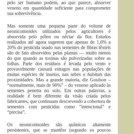
pelo ser humano podem, ao que parece, absorver
veneno em quantidade suficiente para comprometer
sua sobrevivência.
Mas somente uma pequena parte do volume de
neonicotinoides utilizados pelos agricultores é
absorvida pelo pólen ou néctar da flor. Estudos
realizados até agora sugerem que apenas de 1,6% a
20% do pesticida usado nas sementes de fibras têxteis
são de fato absorvidos pelas plantas — muito menos
do que quando as toxinas são pulverizadas sobre as
folhas. Parte dos resíduos é levada pelo vento e
provavelmente causará estragos nas populações de
muitas espécies de insetos, nas sebes e
habitat
s das
proximidades. Mas a grande maioria, diz Goulson –
“normalmente, mais de 90%” – do veneno aplicado às
sementes penetra no solo. Em outras palavras, a
realidade é bem diferente da visão criada pelos
fabricantes, que continuam descrevendo a cobertura de
sementes com pesticidas como ”intencional” e
“precisa”.
Os neonicotinoides são químicos altamente
persistentes, que se mantêm (segundo os poucos