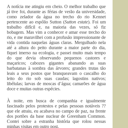
A notícia me atingiu em cheio. O melhor trabalho que
já tive foi, durante as férias de verão da universidade,
como zelador da água no trecho do rio Kennet
pertencente ao espólio Sutton (
Sutton estate
). Foi um
trabalho difícil e, na maioria das vezes, só fiz
bobagem. Mas vim a conhecer e amar esse trecho do
rio, e me maravilhei com a profusão impressionante de
vida contida naquelas águas claras. Mergulhado nela
até a altura do peito durante a maior parte do dia,
fiquei imerso na ecologia, e passei muito mais tempo
do que devia observando pequenos castores e
maçaricos; cabozes gigantes abanando as suas
barbatanas à sombra das árvores; grandes trutas tão
leais a seus postos que branqueavam o cascalho do
leito do rio sob suas caudas; lagostins nativos;
libélulas; larvas de moscas d’água; camarões de água
doce e muitas outras espécies.
À noite, em busca de companhia e igualmente
fascinado pelos protestos e pelas pessoas notáveis ??
que ele atraiu, eu acabava no campo de paz, na frente
dos portões da base nuclear de Greenham Common.
Contei sobre a estranha história que rolou nessas
minhas visitas em outro post.