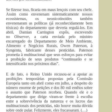
Se fizesse isso, ficaria em maus lençois com seu chefe.
Assim como envenenam sistematicamente nossos
ecossistemas, os neonicotinoides também
envenenaram as políticas (já reconhecidamente bem
tóxicas) do departamento que deveria regulá-los. Em
abril, Damian Carrington expôs, escrevendo
no
Observer
, a carta enviada pelo ministro
encarregado do Departamento de Meio Ambiente,
Alimento e Negócios Rurais, Owen Paterson, à
Syngenta, fabricante desses pesticidas. Paterson
prometia à multinacional que seus esforços para evitar
a proibição de seus produtos “continuarão e se
intensificarão nos próximos dias”.
E de fato, o Reino Unido recusou-se a apoiar as
proibições temporárias propostas pela Comissão
Europeia tanto em abril como em julho, a despeito do
número enorme de petições e dos 80 mil emêios sobre
o assunto que Paterson recebeu. Quando ele e o
departamento que dirige viram-se frente à escolha
entre a sobrevivência da natureza e os lucros das
multinacionais dos pesticidas, não houve muita dúvida
sobre onde pular. Felizmente, eles fracassaram. (…)