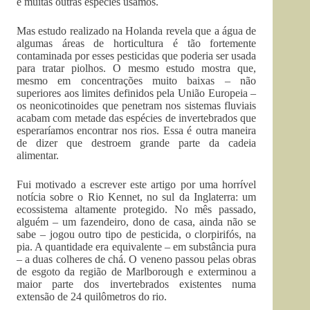
e muitas outras espécies usamos.
Mas estudo realizado na Holanda revela que a água de
algumas áreas de horticultura é tão fortemente
contaminada por esses pesticidas que poderia ser usada
para tratar piolhos. O mesmo estudo mostra que,
mesmo em concentrações muito baixas – não
superiores aos limites definidos pela União Europeia –
os neonicotinoides que penetram nos sistemas fluviais
acabam com metade das espécies de invertebrados que
esperaríamos encontrar nos rios. Essa é outra maneira
de dizer que destroem grande parte da cadeia
alimentar.
Fui motivado a escrever este artigo por uma horrível
notícia sobre o Rio Kennet, no sul da Inglaterra: um
ecossistema altamente protegido. No mês passado,
alguém – um fazendeiro, dono de casa, ainda não se
sabe – jogou outro tipo de pesticida, o clorpirifós, na
pia. A quantidade era equivalente – em substância pura
– a duas colheres de chá. O veneno passou pelas obras
de esgoto da região de Marlborough e exterminou a
maior parte dos invertebrados existentes numa
extensão de 24 quilômetros do rio.