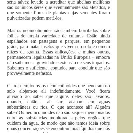
seria talvez levado a acreditar que abelhas melíferas
são os únicos seres que eventualmente são afetados, e
que somente flores de plantas cujas sementes foram
pulverizadas podem matá-los.
Mas os neonicotinoides são também borrifados sobre
folhas de ampla variedade de culturas. Estão ainda
espalhados em pastagens e parques, em pequenos
grãos, para matar insetos que vivem no solo e comem
raízes da grama. Essas aplicações, e muitas outras,
permanecem legalizadas na União Europeia – embora
não saibamos a gravidade e extensão de seus impactos.
Sabemos o suficiente, contudo, para concluir que são
provavelmente nefastos.
Claro, nem todos os neonicotinoides que penetram no
solo alojam-se ali indefinidamente. Você ficará
aliviado ao saber que alguns deles são lavados,
quando, então… ah sim, acabam em águas
subterrâneas ou rios. O que acontece ali? Alguém
sabe? Os neonicotinoides não são sequer mencionados
entre as substâncias monitoradas pelos órgãos que
cuidam da água, de modo que não temos ideia sobre
quais concentrações se encontram nos líquidos que nós