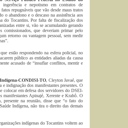
co, ingerência e nepotismo em contratos de
 fatos repugnáveis que vão desde maus tratos
ndo o abandono e o descaso na assistência aos
 do Tocantins. Por falta de fiscalização dos
anizadas entre si, vão se acumulando gerando
os comissionados, que deveriam primar pelo
lgum retorno ou vantagem pessoal, sem medir
nas”.
que estão respondendo na esfera policial, no
acarem público as entidades aliadas da causa
mente acusado de “insuflar conflitos, mentir e
de Indígena-CONDISI-TO
, Cleyton Javaé, que
ta e indignação dos manifestantes presentes. O
e colocar em defesa dos servidores do DSEI-
os manifestantes Apinajé, Xerente e Krahô. O
 presente na reunião, disse que “o fato do
Saúde Indígena, não tira o direito das demais
rganizações indígenas do Tocantins voltem ao