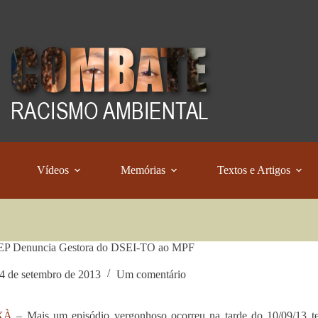
Vídeos
Memórias
Textos e Artigos
P Denuncia Gestora do DSEI-TO ao MPF
4 de setembro de 2013
Um comentário
XÀ
– Mais um episódio vergonhoso ocorreu na tarde do 10/09/13 te