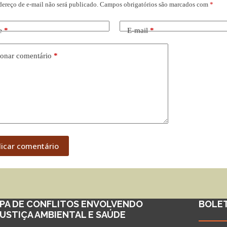
dereço de e-mail não será publicado.
Campos obrigatórios são marcados com
*
e
*
E-mail
*
onar comentário
*
licar comentário
PA DE CONFLITOS ENVOLVENDO
BOLE
JUSTIÇA AMBIENTAL E SAÚDE