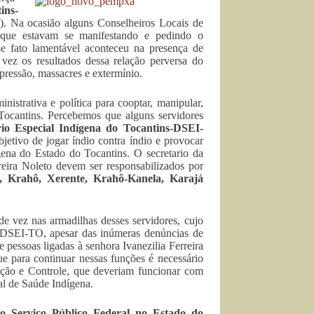
ins-
. Na ocasião alguns Conselheiros Locais de
s que estavam se manifestando e pedindo o
e fato lamentável aconteceu na presença de
 vez os resultados dessa relação perversa do
pressão, massacres e extermínio.
istrativa e política para cooptar, manipular,
Tocantins. Percebemos que alguns servidores
ário Especial Indígena do Tocantins-DSEI-
tivo de jogar índio contra índio e provocar
ígena do Estado do Tocantins. O secretario da
ira Noleto devem ser responsabilizados por
, Krahô, Xerente, Krahô-Kanela, Karajá
e vez nas armadilhas desses servidores, cujo
o DSEI-TO, apesar das inúmeras denúncias de
pessoas ligadas à senhora Ivanezilia Ferreira
e para continuar nessas funções é necessário
zação e Controle, que deveriam funcionar com
al de Saúde Indígena.
do Serviço Público Federal no Estado do