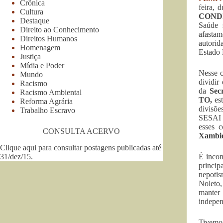
Crônica
feira, 
Cultura
CONDI
Destaque
Saúde 
Direito ao Conhecimento
afastam
Direitos Humanos
autorid
Homenagem
Estado 
Justiça
Mídia e Poder
Nesse c
Mundo
dividir
Racismo
da
Sec
Racismo Ambiental
TO,
est
Reforma Agrária
divisõe
Trabalho Escravo
SESAI D
esses 
CONSULTA ACERVO
Xambio
Clique aqui para consultar postagens publicadas até
31/dez/15
.
É incom
princip
nepotis
Noleto,
manter 
indepen
Tivemo