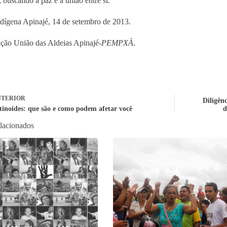
; buscando a paz e a união entre si.
ndígena Apinajé, 14 de setembro de 2013.
ção União das Aldeias Apinajé-
PEMPXÀ
.
TERIOR
Diligên
tinoides: que são e como podem afetar você
d
elacionados