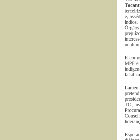
Tocan
terceir
e, assé
índios.
Órgãos 
prejuí
interes
nenhuma
E como 
MPF e n
indíge
falsifi
Lamenta
pretend
preside
TO, ins
Procur
Conselh
lideran
Esperam