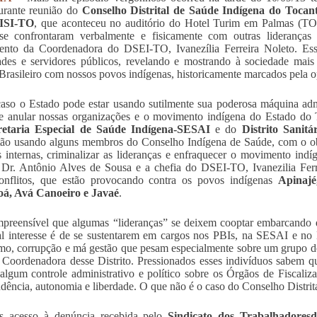
durante reunião do
Conselho Distrital de Saúde Indígena do Tocant
SI-TO
, que aconteceu no auditório do Hotel Turim em Palmas (TO)
se confrontaram verbalmente e fisicamente com outras liderança
ento da Coordenadora do DSEI-TO, Ivanezília Ferreira Noleto. Ess
ades e servidores públicos, revelando e mostrando à sociedade mais
Brasileiro com nossos povos indígenas, historicamente marcados pela o
aso o Estado pode estar usando sutilmente sua poderosa máquina admin
 e anular nossas organizações e o movimento indígena do Estado do 
retaria Especial de Saúde Indígena-SESAI
e do
Distrito Sanit
ão usando alguns membros do Conselho Indígena de Saúde, com o obje
s internas, criminalizar as lideranças e enfraquecer o movimento ind
r. Antônio Alves de Sousa e a chefia do DSEI-TO, Ivanezilia Ferre
conflitos, que estão provocando contra os povos indígenas
Apinajé
á, Avá Canoeiro e Javaé
.
preensível que algumas “lideranças” se deixem cooptar embarcando d
al interesse é de se sustentarem em cargos nos PBIs, na SESAI e n
mo, corrupção e má gestão que pesam especialmente sobre um grupo de 
 Coordenadora desse Distrito. Pressionados esses indivíduos sabem qu
algum controle administrativo e político sobre os Órgãos de Fiscali
dência, autonomia e liberdade. O que não é o caso do Conselho Distrit
s acesso à denúncia recebida pelo
Sindicato dos Trabalhadores