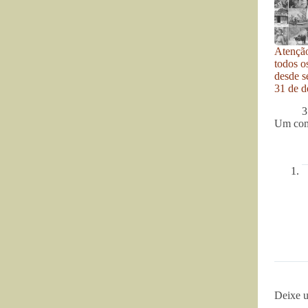
Atenção
todos o
desde se
31 de d
3
Um com
Deixe 