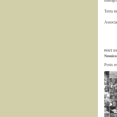
diálogo
Terra i
Associa
POST
AN
Neonico
Posts r