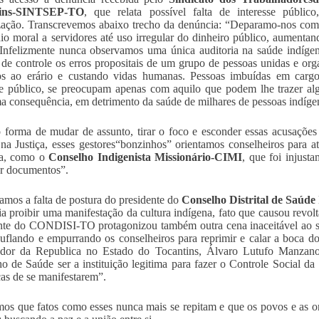
tins-SINTSEP-TO
, que relata possível falta de interesse públi
ização. Transcrevemos abaixo trecho da denúncia: “Deparamo-nos com
dio moral a servidores até uso irregular do dinheiro público, aumenta
 Infelizmente nunca observamos uma única auditoria na saúde indígena
de controle os erros propositais de um grupo de pessoas unidas e org
zos ao erário e custando vidas humanas. Pessoas imbuídas em carg
se público, se preocupam apenas com aquilo que podem lhe trazer a
 consequência, em detrimento da saúde de milhares de pessoas indíge
forma de mudar de assunto, tirar o foco e esconder essas acusações 
a Justiça, esses gestores“bonzinhos” orientamos conselheiros para at
na, como o
Conselho Indigenista Missionário-CIMI
, que foi injusta
car documentos”.
mos a falta de postura do presidente do
Conselho Distrital de Saú
ia proibir uma manifestação da cultura indígena, fato que causou revol
nte do CONDISI-TO protagonizou também outra cena inaceitável ao s
uflando e empurrando os conselheiros para reprimir e calar a boca d
ador da Republica no Estado do Tocantins, Álvaro Lutufo Manzano,
o de Saúde ser a instituição legitima para fazer o Controle Social da 
ças de se manifestarem”.
os que fatos como esses nunca mais se repitam e que os povos e as o