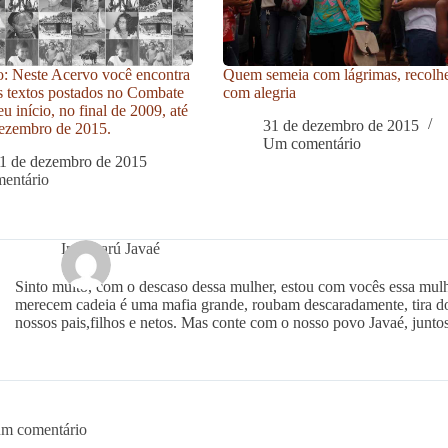
: Neste Acervo você encontra
Quem semeia com lágrimas, recolh
s textos postados no Combate
com alegria
u início, no final de 2009, até
31 de dezembro de 2015
ezembro de 2015.
Um comentário
1 de dezembro de 2015
entário
Indjanarú Javaé
Sinto muito, com o descaso dessa mulher, estou com vocês essa mulh
merecem cadeia é uma mafia grande, roubam descaradamente, tira do 
nossos pais,filhos e netos. Mas conte com o nosso povo Javaé, juntos 
um comentário