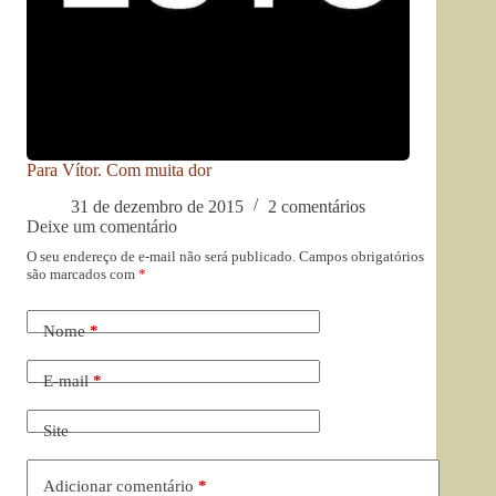
Para Vítor. Com muita dor
31 de dezembro de 2015
2 comentários
Deixe um comentário
O seu endereço de e-mail não será publicado.
Campos obrigatórios
são marcados com
*
Nome
*
E-mail
*
Site
Adicionar comentário
*