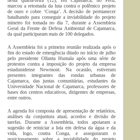
nesta quarta-feira (12), em Cajamarca, no Peru,
marcou a retomada da luta contra o polêmico projeto
de ouro e cobre ‘Conga’. A decisão de permanecer
batalhando para conseguir a inviabilidade do projeto
mineiro foi tomada no dia 7, durante a Assembleia
Geral da Frente de Defesa Ambiental de Cajamarca,
da qual participaram mais de 100 delegados.
A Assembleia foi a primeira reunião realizada após o
fim do estado de emergência ditado no início de julho
pelo presidente Ollanta Humala após uma série de
protestos contra a imposição do projeto da empresa
estadunidense Newmont. Na ocasião, estiveram
presentes integrantes das rondas urbanas de
Cajamarca, das juntas comunitárias, estudantes da
Universidade Nacional de Cajamarca, professores de
bases dos centros educativos, dirigentes de empresas,
entre outros.
A agenda foi composta de apresentação de relatórios,
análises da conjuntura atual, acordos e divisão de
tarefas. Durante a Assembleia, todos apoiaram a
sugestão de reiniciar a luta em defesa da água e da
vida, logo, contra Conga, e asseguraram o
posicionamento sobre a inviabilidade do projeto