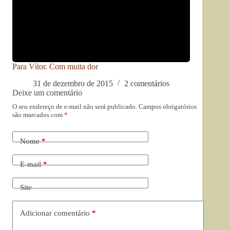
Para Vítor. Com muita dor
31 de dezembro de 2015
2 comentários
Deixe um comentário
O seu endereço de e-mail não será publicado.
Campos obrigatórios
são marcados com
*
Nome
*
E-mail
*
Site
Adicionar comentário
*