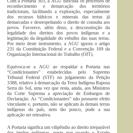
Com a Portaria 303, a AGU dificulta os processos de
reconhecimento e demarcação dos territórios
tradicionais, facilitando a exploração, especialmente
dos recursos hídricos e minerais das terras já
demarcadas e desrespeitando o direito de consulta aos
povos. Favorece, além disso, a desconstrução da
legalidade dos direitos dos povos indígenas e a
legitimação da ilegalidade do esbulho das suas terras.
Por meio deste instrumento, a AGU ignora o artigo
231 da Constituição Federal e a Convenção 169 da
Organização Internacional do Trabalho (OIT).
Equivoca-se a AGU ao respaldar a Portaria nas
“Condicionantes” estabelecidas pelo Supremo
Tribunal Federal (STF) no julgamento da Petição
3388, relativo à demarcação da Terra Indígena Raposa
Serra do Sol, uma vez que resta, ainda, aos Ministros
da Corte Suprema a apreciação de Embargos de
Declaração. As “Condicionantes” não possuem efeito
vinculante e, portanto, não se aplicam às demais terras
indígenas do país, nem tão pouco, pode a sua
aplicação ser retroativa.
A Portaria significa um vilipêndio ao direito irreparável
dos irmãos indígenas, posto que quando o Estado