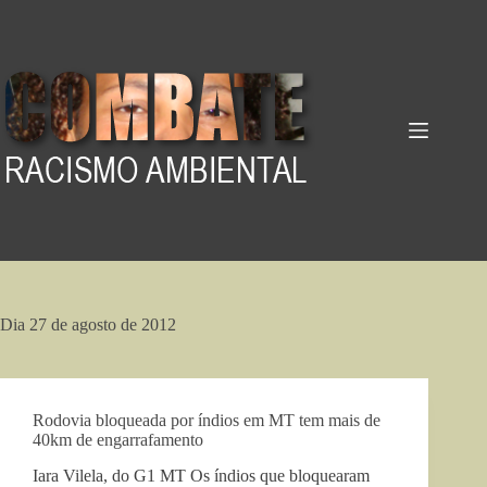
Pular
para
o
conteúdo
Dia
27 de agosto de 2012
Rodovia bloqueada por índios em MT tem mais de
40km de engarrafamento
Iara Vilela, do G1 MT Os índios que bloquearam