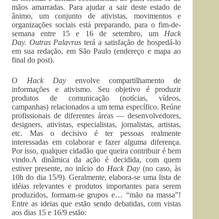
mãos amarradas. Para ajudar a sair deste estado de
ânimo, um conjunto de ativistas, movimentos e
organizações sociais está preparando, para o fim-de-
semana entre 15 e 16 de setembro, um
Hack
Day.
Outras Palavras
terá a satisfação de hospedá-lo
em sua redação, em São Paulo (endereço e mapa ao
final do post).
O
Hack Day
envolve compartilhamento de
informações e ativismo. Seu objetivo é produzir
produtos de comunicação (notícias, vídeos,
campanhas) relacionados a um tema específico. Reúne
profissionais de diferentes áreas — desenvolvedores,
designers, ativistas, especialistas, jornalistas, artistas,
etc. Mas o decisivo é ter pessoas realmente
interessadas em colaborar e fazer alguma diferença.
Por isso, qualquer cidadão que queira contribuir é bem
vindo.A dinâmica da ação é decidida, com quem
estiver presente, no início do
Hack Day
(no caso, às
10h do dia 15/9). Geralmente, elabora-se uma lista de
idéias relevantes e produtos importantes para serem
produzidos, formam-se grupos e… “mão na massa”!
Entre as ideias que estão sendo debatidas, com vistas
aos dias 15 e 16/9 estão: