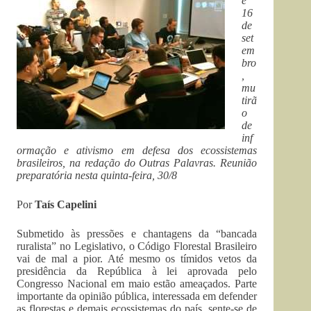
e
16
de
set
em
bro
,
mu
tirã
o
de
inf
ormação e ativismo em defesa dos ecossistemas
brasileiros, na redação do Outras Palavras. Reunião
preparatória nesta quinta-feira, 30/8
Por
Taís Capelini
Submetido às pressões e chantagens da “bancada
ruralista” no Legislativo, o Código Florestal Brasileiro
vai de mal a pior. Até mesmo os tímidos vetos da
presidência da República à lei aprovada pelo
Congresso Nacional em maio estão ameaçados. Parte
importante da opinião pública, interessada em defender
as florestas e demais ecossistemas do país, sente-se de