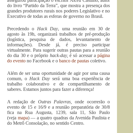
assegurou participação o escritor Alceu Castilho, autor
do livro “Partido da Terra”, que mostra a presença dos
grandes produtores rurais nos poderes Legislativo e no
Executivo de todas as esferas de governo no Brasil.
Precedendo o
Hack Day
, uma reunião em 30 de
agosto às 19h, organizará trabalhos de pré-produção
(logística, pesquisa de dados, levantamento de
informações). Desde já, é preciso participar
virtualmente. Para sugerir outras pautas para a reunião
do dia 30 e o próprio
hack-day,
é só acessar a
página
do evento
no Facebook e o
banco de pautas
coletivo.
Além de ser uma oportunidade de agir por uma causa
comum, o
Hack Day
será uma boa experiência de
trabalho colaborativo e de compartilhamento de
saberes. Estamos juntos para fazer a diferença!
A redação de
Outras Palavras,
onde ocorrerão o
evento de 15 e 16/9 e a reunião preparatória de 30/8
fica na Rua Augusta, 1239, sala 11, São Paulo
(veja
mapa
) — a quatro quadras da Avenida Paulista e
do Metrô Consolação, no sentido Centro.