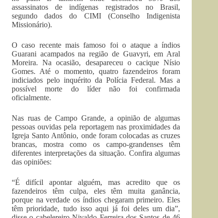
assassinatos de indígenas registrados no Brasil,
segundo dados do CIMI (Conselho Indigenista
Missionário).
O caso recente mais famoso foi o ataque a índios
Guarani acampados na região de Guavyri, em Aral
Moreira. Na ocasião, desapareceu o cacique Nísio
Gomes. Até o momento, quatro fazendeiros foram
indiciados pelo inquérito da Polícia Federal. Mas a
possível morte do líder não foi confirmada
oficialmente.
Nas ruas de Campo Grande, a opinião de algumas
pessoas ouvidas pela reportagem nas proximidades da
Igreja Santo Antônio, onde foram colocadas as cruzes
brancas, mostra como os campo-grandenses têm
diferentes interpretações da situação. Confira algumas
das opiniões:
“É difícil apontar alguém, mas acredito que os
fazendeiros têm culpa, eles têm muita ganância,
porque na verdade os índios chegaram primeiro. Eles
têm prioridade, tudo isso aqui já foi deles um dia”,
disse o cabelereiro Nivaldo Ferreira dos Santos de 46