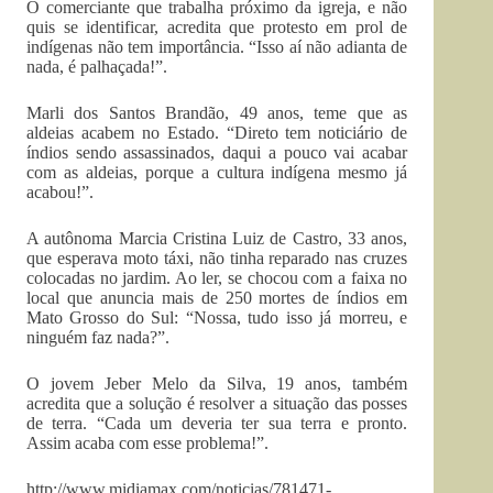
O comerciante que trabalha próximo da igreja, e não
quis se identificar, acredita que protesto em prol de
indígenas não tem importância. “Isso aí não adianta de
nada, é palhaçada!”.
Marli dos Santos Brandão, 49 anos, teme que as
aldeias acabem no Estado. “Direto tem noticiário de
índios sendo assassinados, daqui a pouco vai acabar
com as aldeias, porque a cultura indígena mesmo já
acabou!”.
A autônoma Marcia Cristina Luiz de Castro, 33 anos,
que esperava moto táxi, não tinha reparado nas cruzes
colocadas no jardim. Ao ler, se chocou com a faixa no
local que anuncia mais de 250 mortes de índios em
Mato Grosso do Sul: “Nossa, tudo isso já morreu, e
ninguém faz nada?”.
O jovem Jeber Melo da Silva, 19 anos, também
acredita que a solução é resolver a situação das posses
de terra. “Cada um deveria ter sua terra e pronto.
Assim acaba com esse problema!”.
http://www.midiamax.com/noticias/781471-