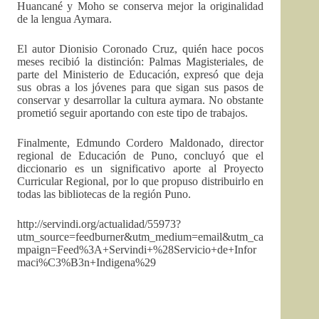
Huancané y Moho se conserva mejor la originalidad
de la lengua Aymara.
El autor Dionisio Coronado Cruz, quién hace pocos
meses recibió la distinción: Palmas Magisteriales, de
parte del Ministerio de Educación, expresó que deja
sus obras a los jóvenes para que sigan sus pasos de
conservar y desarrollar la cultura aymara. No obstante
prometió seguir aportando con este tipo de trabajos.
Finalmente, Edmundo Cordero Maldonado, director
regional de Educación de Puno, concluyó que el
diccionario es un significativo aporte al Proyecto
Curricular Regional, por lo que propuso distribuirlo en
todas las bibliotecas de la región Puno.
http://servindi.org/actualidad/55973?
utm_source=feedburner&utm_medium=email&utm_ca
mpaign=Feed%3A+Servindi+%28Servicio+de+Infor
maci%C3%B3n+Indigena%29