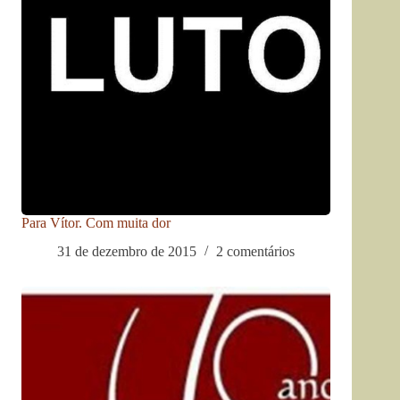
Para Vítor. Com muita dor
31 de dezembro de 2015
2 comentários