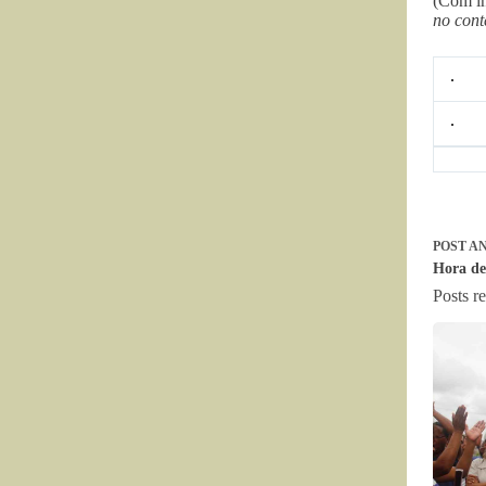
(Com i
no cont
POST
AN
Hora de 
Posts r