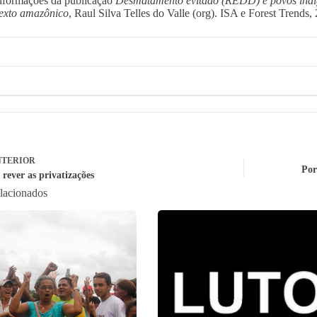
nformações da publicação
Desmatamento evitado (REDD) e povos indíge
exto amazônico
, Raul Silva Telles do Valle (org). ISA e Forest Trends,
TERIOR
Por
rever as privatizações
elacionados