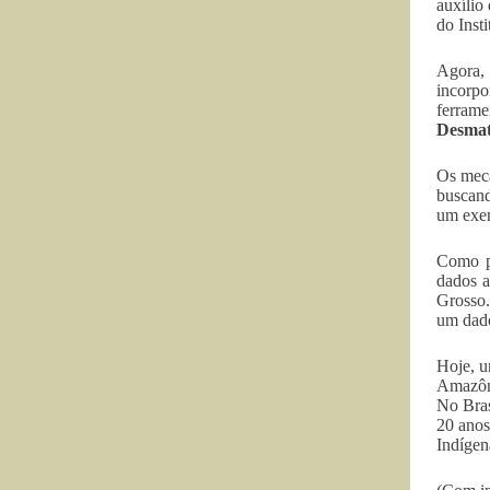
auxílio
do Inst
Agora, 
incorpo
ferrame
Desmat
Os meca
buscand
um exem
Como p
dados a
Grosso.
um dado
Hoje, u
Amazôni
No Bras
20 anos
Indígen