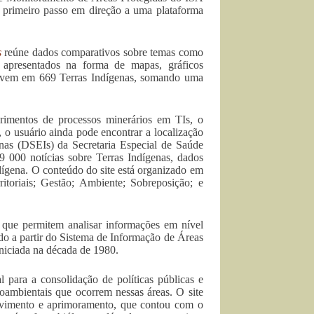
o primeiro passo em direção a uma plataforma
s
reúne dados comparativos sobre temas como
de, apresentados na forma de mapas, gráficos
vivem em 669 Terras Indígenas, somando uma
rimentos de processos minerários em TIs, o
o usuário ainda pode encontrar a localização
genas (DSEIs) da Secretaria Especial de Saúde
9 000 notícias sobre Terras Indígenas, dados
dígena. O conteúdo do site está organizado em
ritoriais; Gestão; Ambiente; Sobreposição; e
, que permitem analisar informações em nível
ado a partir do Sistema de Informação de Áreas
iniciada na década de 1980.
al para a consolidação de políticas públicas e
oambientais que ocorrem nessas áreas. O site
vimento e aprimoramento, que contou com o