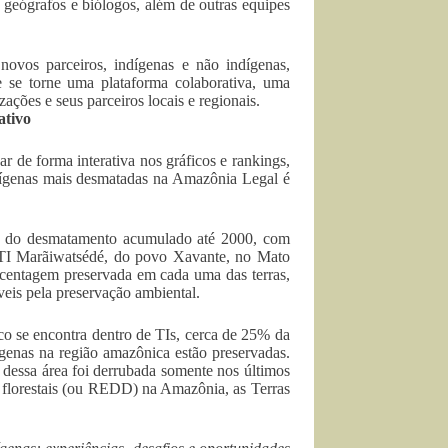
 geógrafos e biólogos, além de outras equipes
novos parceiros, indígenas e não indígenas,
e se torne uma plataforma colaborativa, uma
ações e seus parceiros locais e regionais.
ativo
 de forma interativa nos gráficos e rankings,
ndígenas mais desmatadas na Amazônia Legal é
g do desmatamento acumulado até 2000, com
a TI Marãiwatsédé, do povo Xavante, no Mato
centagem preservada em cada uma das terras,
eis pela preservação ambiental.
co se encontra dentro de TIs, cerca de 25% da
genas na região amazônica estão preservadas.
 dessa área foi derrubada somente nos últimos
 florestais (ou REDD) na Amazônia, as Terras