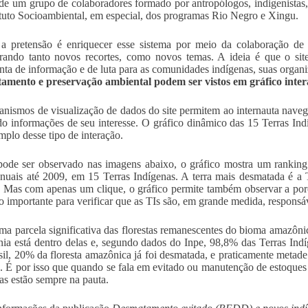
 de um grupo de colaboradores formado por antropólogos, indigenistas,
ituto Socioambiental, em especial, dos programas Rio Negro e Xingu.
a pretensão é enriquecer esse sistema por meio da colaboração de 
rando tanto novos recortes, como novos temas. A ideia é que o sit
nta de informação e de luta para as comunidades indígenas, suas organiz
amento e preservação ambiental podem ser vistos em gráfico inter
nismos de visualização de dados do site permitem ao internauta navegar
o informações de seu interesse. O gráfico dinâmico das 15 Terras I
plo desse tipo de interação.
ode ser observado nas imagens abaixo, o gráfico mostra um rankin
nuais até 2009, em 15 Terras Indígenas. A terra mais desmatada é 
 Mas com apenas um clique, o gráfico permite também observar a por
 importante para verificar que as TIs são, em grande medida, responsáv
ma parcela significativa das florestas remanescentes do bioma amazôni
a está dentro delas e, segundo dados do Inpe, 98,8% das Terras Indí
il, 20% da floresta amazônica já foi desmatada, e praticamente metade
. É por isso que quando se fala em evitado ou manutenção de estoques
as estão sempre na pauta.