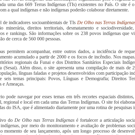
ada uma das 669 Terras Indígenas (TIs) existentes no País. O site é 
 com a qual indígenas e não indígenas poderão colaborar diretamente.
l de indicadores socioambientais de TIs
De Olho nas Terras Indígena
ão minerária, direitos territoriais, desmatamento e sociodiversida
os e rankings. São informações sobre os 238 povos indígenas que 
ão de cerca de 560 000 pessoas.
s permitem acompanhar, entre outros dados, a incidência de reque
mento acumulado a partir de 2000 e os focos de incêndio. Nos mapas, 
ritórios regionais da Funai e dos Distritos Sanitários Especiais Indí
a (Sesai). Além disso, o site apresenta uma compilação de mais de 2
opulação, línguas faladas e projetos desenvolvidos com participação in
e seis temas principais: Povos, Línguas e Demografia; Direitos Ter
s e Ameaças.
io pode navegar por esses temas em três recortes espaciais distintos
l, regional e local em cada uma das Terras Indígenas. O site foi elabor
das do ISA, que é alimentado diariamente por uma rotina de pesquisas 
tivo do
De Olho nas Terras Indígenas
é fortalecer a articulação soci
s indígenas, por meio do monitoramento e avaliação de problemas soci
ao momento de seu lançamento, após um longo processo de desenvol