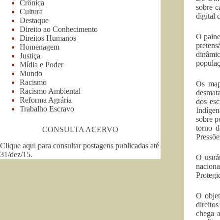
Crônica
sobre c
Cultura
digital
Destaque
Direito ao Conhecimento
O paine
Direitos Humanos
pretens
Homenagem
dinâmic
Justiça
populaç
Mídia e Poder
Mundo
Racismo
Os mapa
Racismo Ambiental
desmata
Reforma Agrária
dos esc
Trabalho Escravo
Indígen
sobre p
torno d
CONSULTA ACERVO
Pressõe
Clique aqui para consultar postagens publicadas até
31/dez/15
.
O usuár
naciona
Protegi
O obje
direito
chega 