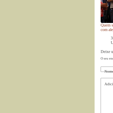
Quem se
com ale
3
U
Deixe 
O seu en
Nom
Adici