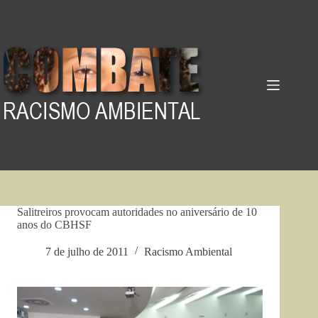
Pular
para
o
conteúdo
Salitreiros provocam autoridades no aniversário de 10
anos do CBHSF
7 de julho de 2011
Racismo Ambiental