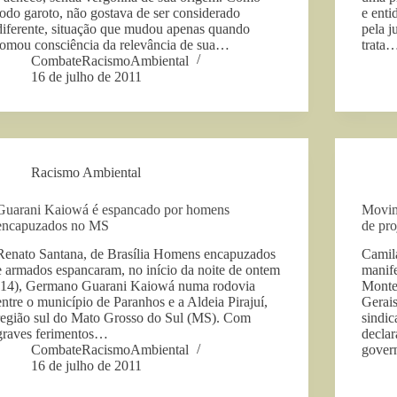
todo garoto, não gostava de ser considerado
e enti
diferente, situação que mudou apenas quando
pela j
tomou consciência da relevância de sua…
trata
CombateRacismoAmbiental
16 de julho de 2011
Racismo Ambiental
Guarani Kaiowá é espancado por homens
Movim
encapuzados no MS
de pro
Renato Santana, de Brasília Homens encapuzados
Camil
e armados espancaram, no início da noite de ontem
manife
(14), Germano Guarani Kaiowá numa rodovia
Montes
entre o município de Paranhos e a Aldeia Pirajuí,
Gerais
região sul do Mato Grosso do Sul (MS). Com
sindic
graves ferimentos…
declar
CombateRacismoAmbiental
gover
16 de julho de 2011