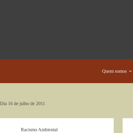
Pular
para
o
conteúdo
Quem somos
Dia
16 de julho de 2011
Racismo Ambiental