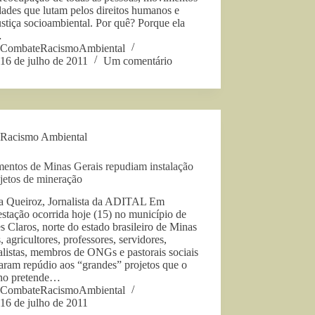
dades que lutam pelos direitos humanos e
ustiça socioambiental. Por quê? Porque ela
…
CombateRacismoAmbiental
16 de julho de 2011
Um comentário
Racismo Ambiental
entos de Minas Gerais repudiam instalação
jetos de mineração
a Queiroz, Jornalista da ADITAL Em
stação ocorrida hoje (15) no município de
 Claros, norte do estado brasileiro de Minas
, agricultores, professores, servidores,
alistas, membros de ONGs e pastorais sociais
aram repúdio aos “grandes” projetos que o
no pretende…
CombateRacismoAmbiental
16 de julho de 2011