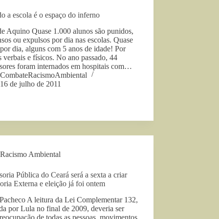
 a escola é o espaço do inferno
de Aquino Quase 1.000 alunos são punidos,
sos ou expulsos por dia nas escolas. Quase
por dia, alguns com 5 anos de idade! Por
 verbais e físicos. No ano passado, 44
ssores foram internados em hospitais com…
CombateRacismoAmbiental
16 de julho de 2011
Racismo Ambiental
oria Pública do Ceará será a sexta a criar
ria Externa e eleição já foi ontem
 Pacheco A leitura da Lei Complementar 132,
da por Lula no final de 2009, deveria ser
reocupação de todas as pessoas, movimentos