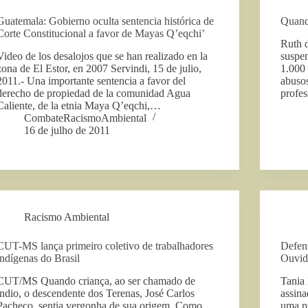
Guatemala: Gobierno oculta sentencia histórica de
Quando
Corte Constitucional a favor de Mayas Q’eqchi’
Ruth 
Video de los desalojos que se han realizado en la
suspen
zona de El Estor, en 2007 Servindi, 15 de julio,
1.000 
2011.- Una importante sentencia a favor del
abusos
derecho de propiedad de la comunidad Agua
profe
Caliente, de la etnia Maya Q’eqchi,…
CombateRacismoAmbiental
16 de julho de 2011
Racismo Ambiental
CUT-MS lança primeiro coletivo de trabalhadores
Defens
indígenas do Brasil
Ouvido
CUT/MS Quando criança, ao ser chamado de
Tania
índio, o descendente dos Terenas, José Carlos
assina
Pacheco, sentia vergonha de sua origem. Como
uma p