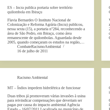
ES – Incra publica portaria sobre território
quilombola em Ibiraçu
Flavia Bernardes O Instituto Nacional de
Colonização e Reforma Agrária (Incra) publicou,
nessa sexta (15), a portaria n°284, reconhecendo a
área de São Pedro, em Ibiraçu, como área
remanescente de quilombolas. Aguardada desde
2005, quando começaram os estudos na região,…
CombateRacismoAmbiental
16 de julho de 2011
Racismo Ambiental
MT – Índios impedem hidrelétrica de funcionar
Duas tribos já promoveram várias invasões à usina
para reivindicar compensações que deveriam ser
pagas por causa do impacto ambiental Agência
Estado – 16/07/2011 Localizada no município de