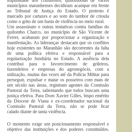
impunidade aos criminosos, quilombolas de vários
municípios maranhenses decidiram acampar em frente
ao Tribunal de Justiça do Estado. O protesto é
marcado por cartazes e ao som do tambor de crioula
como o grito de um basta de violência no meio rural.
Um assassinato e outras tentativas contra famílias do
quilombo Charco, no município de São Vicente de
Ferrer, acabaram por proporcionar a organização e
manifestação. As lideranças destacam que os conflitos
hoje existentes no Maranhão são decorrentes da falta
de uma política efetiva e responsável para a
regularização fundiária no Estado. A ausência dela
contribui para o favorecimento de grileiros,
fazendeiros e empresas do agronegócio, com a
utilização, muitas das vezes até da Polícia Militar para
perseguir, expulsar e matar os posseiros com mais de
um século nas áreas, registram agentes da Comissão
Pastoral da Terra, salientando que todos buscam uma
justiça efetiva. Para Dom Xavier Gilles, bispo emérito
da Diocese de Viana e ex-coordenador nacional da
Comissão Pastoral da Terra, não se pode ficar
calado diante de tanta violência.
O momento exige um posicionamento responsável e
objetivo das instituições e dos poderes constituídos.