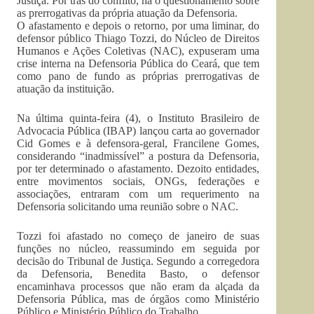
Justiça. Por trás do conflito, há o questionamento sobre
as prerrogativas da própria atuação da Defensoria.
O afastamento e depois o retorno, por uma liminar, do
defensor público Thiago Tozzi, do Núcleo de Direitos
Humanos e Ações Coletivas (NAC), expuseram uma
crise interna na Defensoria Pública do Ceará, que tem
como pano de fundo as próprias prerrogativas de
atuação da instituição.
Na última quinta-feira (4), o Instituto Brasileiro de
Advocacia Pública (IBAP) lançou carta ao governador
Cid Gomes e à defensora-geral, Francilene Gomes,
considerando “inadmissível” a postura da Defensoria,
por ter determinado o afastamento. Dezoito entidades,
entre movimentos sociais, ONGs, federações e
associações, entraram com um requerimento na
Defensoria solicitando uma reunião sobre o NAC.
Tozzi foi afastado no começo de janeiro de suas
funções no núcleo, reassumindo em seguida por
decisão do Tribunal de Justiça. Segundo a corregedora
da Defensoria, Benedita Basto, o defensor
encaminhava processos que não eram da alçada da
Defensoria Pública, mas de órgãos como Ministério
Público e Ministério Público do Trabalho.