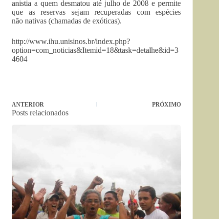
anistia a quem desmatou até julho de 2008 e permite
que as reservas sejam recuperadas com espécies
não nativas (chamadas de exóticas).
http://www.ihu.unisinos.br/index.php?
option=com_noticias&Itemid=18&task=detalhe&id=3
4604
ANTERIOR
PRÓXIMO
Posts relacionados