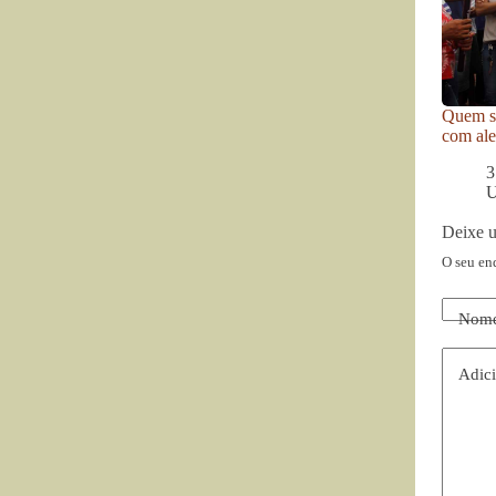
Quem se
com ale
3
U
Deixe 
O seu en
Nom
Adici