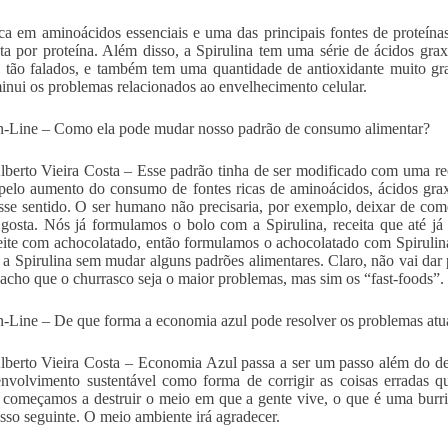
ica em aminoácidos essenciais e uma das principais fontes de proteín
a por proteína. Além disso, a Spirulina tem uma série de ácidos gr
 tão falados, e também tem uma quantidade de antioxidante muito gr
inui os problemas relacionados ao envelhecimento celular.
-Line – Como ela pode mudar nosso padrão de consumo alimentar?
lberto Vieira Costa – Esse padrão tinha de ser modificado com uma reed
 pelo aumento do consumo de fontes ricas de aminoácidos, ácidos grax
se sentido. O ser humano não precisaria, por exemplo, deixar de com
osta. Nós já formulamos o bolo com a Spirulina, receita que até já
eite com achocolatado, então formulamos o achocolatado com Spirulina
 a Spirulina sem mudar alguns padrões alimentares. Claro, não vai da
 acho que o churrasco seja o maior problemas, mas sim os “fast-foods”.
Line – De que forma a economia azul pode resolver os problemas atu
lberto Vieira Costa – Economia Azul passa a ser um passo além do d
nvolvimento sustentável como forma de corrigir as coisas erradas q
começamos a destruir o meio em que a gente vive, o que é uma burri
asso seguinte. O meio ambiente irá agradecer.