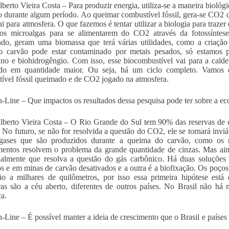
lberto Vieira Costa – Para produzir energia, utiliza-se a maneira biológi
ão durante algum período. Ao queimar combustível fóssil, gera-se CO2 
ai para atmosfera. O que fazemos é tentar utilizar a biologia para traz
os microalgas para se alimentarem do CO2 através da fotossíntese
do, geram uma biomassa que terá várias utilidades, como a criação
 carvão pode estar contaminado por metais pesados, só estamos pr
no e biohidrogêngio. Com isso, esse biocombustível vai para a caldeir
do em quantidade maior. Ou seja, há um ciclo completo. Vamos 
ível fóssil queimado e de CO2 jogado na atmosfera.
Line – Que impactos os resultados dessa pesquisa pode ter sobre a ec
lberto Vieira Costa – O Rio Grande do Sul tem 90% das reservas de 
. No futuro, se não for resolvida a questão do CO2, ele se tornará invi
 gases que são produzidos durante a queima do carvão, como os r
entos resolvem o problema da grande quantidade de cinzas. Mas aind
ialmente que resolva a questão do gás carbônico. Há duas soluçõe
os e em minas de carvão desativados e a outra é a biofixação. Os poç
ão a milhares de quilômetros, por isso essa primeira hipótese está
iras são a céu aberto, diferentes de outros países. No Brasil não há m
ca.
Line – É possível manter a ideia de crescimento que o Brasil e paíse