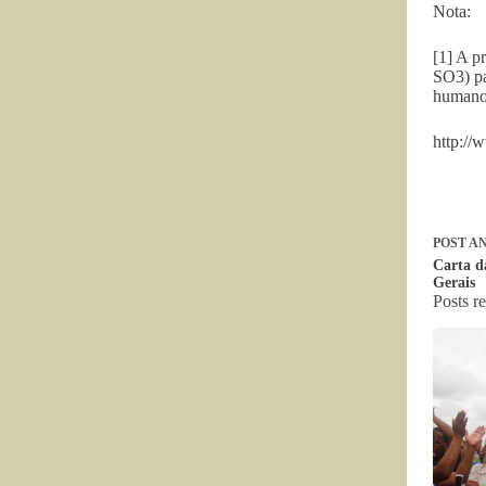
Nota:
[1] A p
SO3) pa
humanos
http://
POST
AN
Carta d
Gerais
Posts r