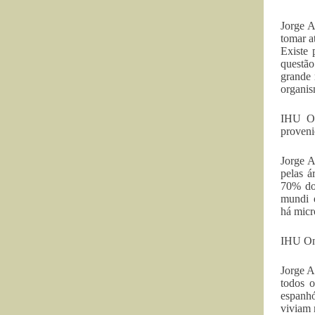
Jorge A
tomar a
Existe
questão
grande 
organis
IHU On
proveni
Jorge A
pelas á
70% do 
mundi 
há micr
IHU On-
Jorge A
todos o
espanhó
viviam 