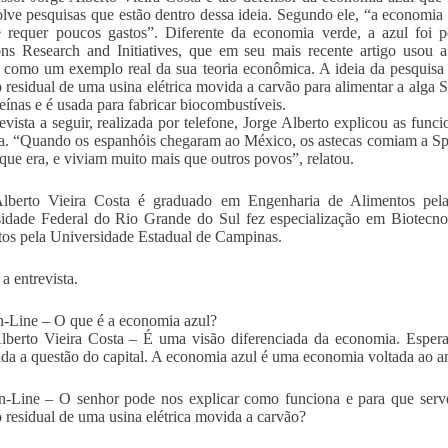
lve pesquisas que estão dentro dessa ideia. Segundo ele, “a economia
e requer poucos gastos”. Diferente da economia verde, a azul foi 
ns Research and Initiatives, que em seu mais recente artigo usou a
 como um exemplo real da sua teoria econômica. A ideia da pesquisa d
 residual de uma usina elétrica movida a carvão para alimentar a alga S
eínas e é usada para fabricar biocombustíveis.
evista a seguir, realizada por telefone, Jorge Alberto explicou as func
na. “Quando os espanhóis chegaram ao México, os astecas comiam a Spi
 que era, e viviam muito mais que outros povos”, relatou.
Alberto Vieira Costa é graduado em Engenharia de Alimentos pel
idade Federal do Rio Grande do Sul fez especialização em Biotecn
os pela Universidade Estadual de Campinas.
a entrevista.
Line – O que é a economia azul?
lberto Vieira Costa – É uma visão diferenciada da economia. Espe
da a questão do capital. A economia azul é uma economia voltada ao am
-Line – O senhor pode nos explicar como funciona e para que serv
 residual de uma usina elétrica movida a carvão?