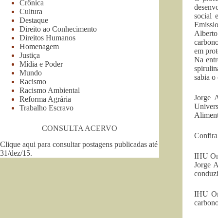
Crônica
desenvo
Cultura
social 
Destaque
Emissio
Direito ao Conhecimento
Alberto
Direitos Humanos
carbono
Homenagem
em prot
Justiça
Na entr
Mídia e Poder
spiruli
Mundo
sabia o
Racismo
Racismo Ambiental
Jorge 
Reforma Agrária
Univers
Trabalho Escravo
Aliment
CONSULTA ACERVO
Confira 
Clique aqui para consultar postagens publicadas até
31/dez/15
.
IHU On-
Jorge A
conduzi
IHU On
carbono