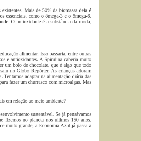
as existentes. Mais de 50% da biomassa dela é
axos essenciais, como o ômega-3 e o ômega-6,
ande. O antioxidante é a substância da moda,
ucação alimentar. Isso passaria, entre outras
os e antioxidantes. A Spirulina caberia muito
er um bolo de chocolate, que é algo que todo
 saiu no Globo Repórter. As crianças adoram
. Tentamos adaptar na alimentação diária das
r para fazer um churrasco com microalgas. Mas
ais em relação ao meio ambiente?
esenvolvimento sustentável. Se já pensávamos
ue fizemos no planeta nos últimos 150 anos,
ce muito grande, a Economia Azul já passa a