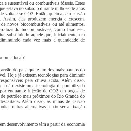
ca e sustentável ou combustíveis fósseis. Estes
que estava no subsolo durante milhões de anos
er de volta esse CO2. Então, queima-se o carvão
. Assim, elas produzem energia e crescem.
 de novos biocombustíveis ou até alimentos.
oduzindo biocombustíveis, como biodiesel,
a, substituindo aquele que, inicialmente, era
diminuindo cada vez mais a quantidade de
onomia local?
carvão do país, que é um dos mais baratos do
ável. Hoje já existem tecnologias para diminuir
esponsáveis pela chuva ácida. Além disso,
a não existe uma tecnologia disponibilizada
s por enquanto: injeção de CO2 em poços de
os de petróleo mais próximos do Rio Grande do
 descartada. Além disso, as minas de carvão
uitas outras alternativas a não ser a fixação
s em desenvolvimento têm a partir da economia