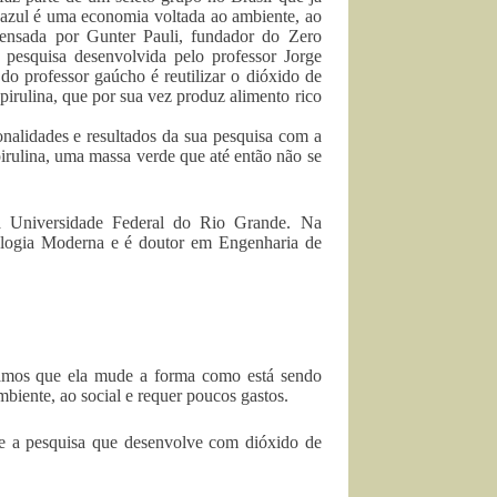
 azul é uma economia voltada ao ambiente, ao
pensada por Gunter Pauli, fundador do Zero
 pesquisa desenvolvida pelo professor Jorge
o professor gaúcho é reutilizar o dióxido de
pirulina, que por sua vez produz alimento rico
ionalidades e resultados da sua pesquisa com a
rulina, uma massa verde que até então não se
a Universidade Federal do Rio Grande. Na
ologia Moderna e é doutor em Engenharia de
ramos que ela mude a forma como está sendo
biente, ao social e requer poucos gastos.
e a pesquisa que desenvolve com dióxido de