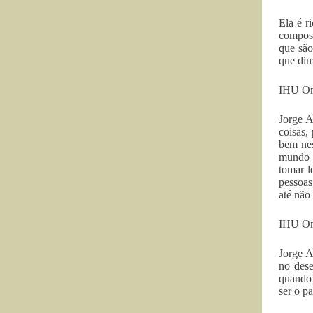
Ela é r
compost
que são
que dim
IHU On
Jorge A
coisas,
bem nes
mundo g
tomar l
pessoas
até não
IHU On-
Jorge A
no dese
quando 
ser o p