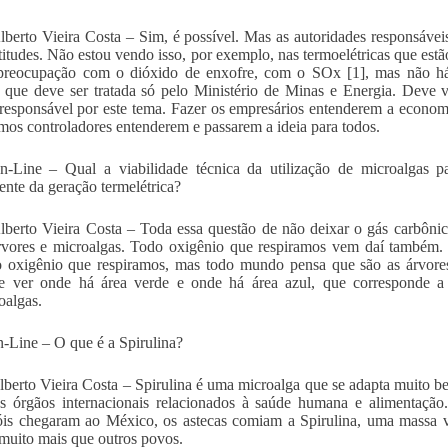
lberto Vieira Costa – Sim, é possível. Mas as autoridades responsáve
titudes. Não estou vendo isso, por exemplo, nas termoelétricas que est
 preocupação com o dióxido de enxofre, com o SOx [1], mas não 
 que deve ser tratada só pelo Ministério de Minas e Energia. Deve 
responsável por este tema. Fazer os empresários entenderem a economi
mos controladores entenderem e passarem a ideia para todos.
-Line – Qual a viabilidade técnica da utilização de microalgas p
ente da geração termelétrica?
lberto Vieira Costa – Toda essa questão de não deixar o gás carbônico 
rvores e microalgas. Todo oxigênio que respiramos vem daí também. 
oxigênio que respiramos, mas todo mundo pensa que são as árvores.
e ver onde há área verde e onde há área azul, que corresponde a 
oalgas.
Line – O que é a Spirulina?
lberto Vieira Costa – Spirulina é uma microalga que se adapta muito
s órgãos internacionais relacionados à saúde humana e alimentação
is chegaram ao México, os astecas comiam a Spirulina, uma massa ve
muito mais que outros povos.