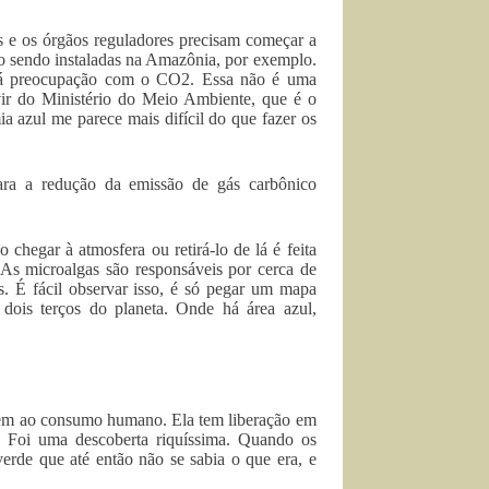
is e os órgãos reguladores precisam começar a
ão sendo instaladas na Amazônia, por exemplo.
há preocupação com o CO2. Essa não é uma
vir do Ministério do Meio Ambiente, que é o
a azul me parece mais difícil do que fazer os
ara a redução da emissão de gás carbônico
chegar à atmosfera ou retirá-lo de lá é feita
As microalgas são responsáveis por cerca de
 É fácil observar isso, é só pegar um mapa
dois terços do planeta. Onde há área azul,
 bem ao consumo humano. Ela tem liberação em
. Foi uma descoberta riquíssima. Quando os
rde que até então não se sabia o que era, e