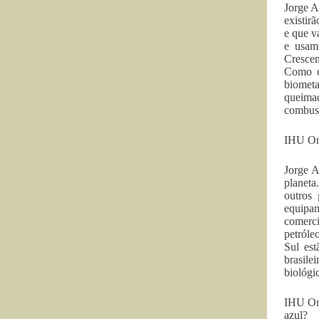
Jorge A
existir
e que v
e usam
Crescen
Como o
biometa
queima
combust
IHU On-
Jorge A
planeta
outros
equipam
comerc
petróle
Sul est
brasile
biológi
IHU On-
azul?