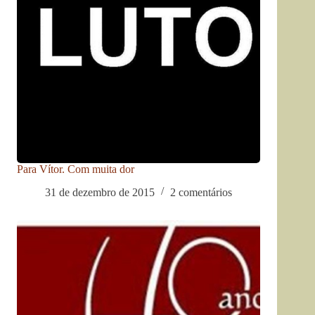
Para Vítor. Com muita dor
31 de dezembro de 2015
2 comentários