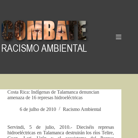
Pular
para
o
conteúdo
Costa Rica: Indígenas de Talamanca denuncian
amenaza de 16 represas hidroeléctricas
6 de julho de 2010
Racismo Ambiental
Servindi, 5 de julio, 2010.- Dieciséis represas
hidroeléctricas en Talamanca destruirán los ríos Telire,