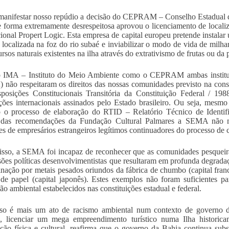
anifestar nosso repúdio a decisão do CEPRAM – Conselho Estadual d
 forma extremamente desrespeitosa aprovou o licenciamento de locali
cional Propert Logic. Esta empresa de capital europeu pretende instala
 localizada na foz do rio subaé e inviabilizar o modo de vida de milha
rsos naturais existentes na ilha através do extrativismo de frutas ou da 
o IMA – Instituto do Meio Ambiente como o CEPRAM ambas instituiç
não respeitaram os direitos das nossas comunidades previsto na consti
posições Constitucionais Transitória da Constituição Federal / 19
ões internacionais assinados pelo Estado brasileiro. Ou seja, mes
o o processo de elaboração do RTID – Relatório Técnico de Identifi
s das recomendações da Fundação Cultural Palmares a SEMA não m
ses de empresários estrangeiros legítimos continuadores do processo de co
sso, a SEMA foi incapaz de reconhecer que as comunidades pesqueir
sões políticas desenvolvimentistas que resultaram em profunda degradaç
nação por metais pesados oriundos da fábrica de chumbo (capital fran
 de papel (capital japonês). Estes exemplos não foram suficientes 
ão ambiental estabelecidos nas constituições estadual e federal.
aso é mais um ato de racismo ambiental num contexto de governo d
, licenciar um mega empreendimento turístico numa Ilha historica
ção física e cultural, reafirma que o governo da Bahia continua subs