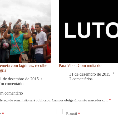
meia com lágrimas, recolhe
Para Vítor. Com muita dor
gria
31 de dezembro de 2015
1 de dezembro de 2015
2 comentários
m comentário
um comentário
dereço de e-mail não será publicado.
Campos obrigatórios são marcados com
*
e
*
E-mail
*