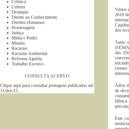
Crônica
Cultura
Vimos m
Destaque
2010 de
Direito ao Conhecimento
interna
Direitos Humanos
Cajaiba
Homenagem
dos recu
Justiça
Mídia e Poder
Tanto 
Mundo
(SEMA) 
Racismo
das Dis
Racismo Ambiental
convenç
Reforma Agrária
iniciad
Trabalho Escravo
ciente
interes
CONSULTA ACERVO
Clique aqui para consultar postagens publicadas até
Além di
31/dez/15
.
de deci
contami
fábrica
precauç
Este c
anuncia
reprodu