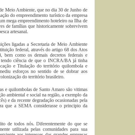
e Meio Ambiente, que no dia 30 de Junho de
zação do empreendimento turístico da empresa
r um mega empreendimento hoteleiro na Ilha de
res de famílias que historicamente sobrevivem
pesca artesanal.
ões ligadas a Secretaria de Meio Ambiente
tuição federal, através do artigo 68 dos Atos
88, bem como os demais decretos federais e
mo tendo ciência de que o INCRA/BA já tinha
cação e Titulação do território quilombola e
ediu esforços no sentido de se dobrar aos
lonização do território brasileiro.
as e quilombolas de Santo Amaro são vitimas
ão ambiental e social na região, a exemplo da
cês) e da recente degradação ocasionadas pela
para que a SEMA considerasse o principio da
ito de todos nós. Diferentemente do que se
mente utilizada pelas comunidades para sua
erviente aos interesses das grandes empresas