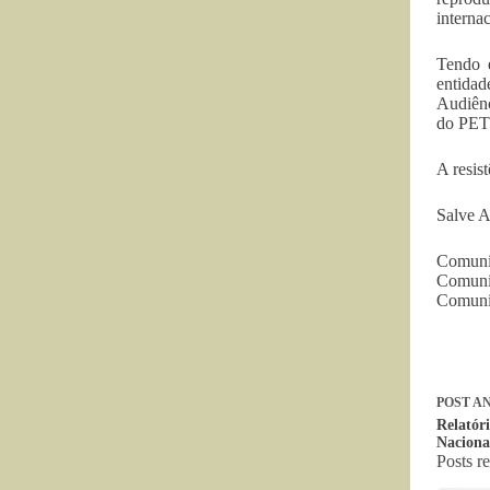
interna
Tendo e
entidad
Audiênc
do PET
A resis
Salve A
Comuni
Comuni
Comuni
POST
AN
Relatór
Naciona
Posts r