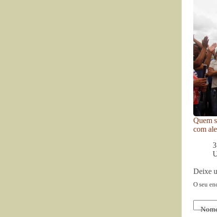
Quem se
com ale
3
U
Deixe 
O seu en
Nom