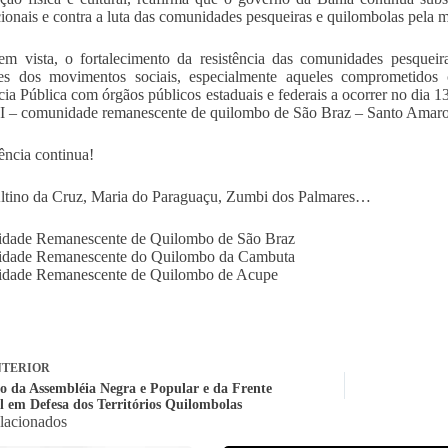
cionais e contra a luta das comunidades pesqueiras e quilombolas pela ma
m vista, o fortalecimento da resistência das comunidades pesqueir
es dos movimentos sociais, especialmente aqueles comprometidos c
ia Pública com órgãos públicos estaduais e federais a ocorrer no dia 13
I – comunidade remanescente de quilombo de São Braz – Santo Amar
tência continua!
ltino da Cruz, Maria do Paraguaçu, Zumbi dos Palmares…
dade Remanescente de Quilombo de São Braz
dade Remanescente do Quilombo da Cambuta
dade Remanescente de Quilombo de Acupe
TERIOR
io da Assembléia Negra e Popular e da Frente
l em Defesa dos Territórios Quilombolas
elacionados