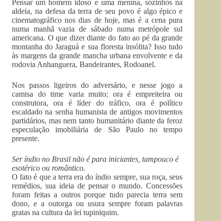
Pensar um homem idoso e uma menina, sozinhos na
aldeia, na defesa da terra de seu povo é algo épico e
cinematográfico nos dias de hoje, mas é a cena pura
numa manhã vazia de sábado numa metrópole sul
americana. O que dizer diante do fato ao pé da grande
montanha do Jaraguá e sua floresta insólita? Isso tudo
às margens da grande mancha urbana envolvente e da
rodovia Anhanguera, Bandeirantes, Rodoanel.
Nos passos ligeiros do adversário, e nesse jogo a
camisa do time varia muito; ora é empreiteira ou
construtora, ora é líder do tráfico, ora é político
escaldado na senha humanista de antigos movimentos
partidários, mas nem tanto humanitário diante da feroz
especulação imobiliária de São Paulo no tempo
presente.
Ser índio no Brasil não é para iniciantes, tampouco é
esotérico ou romântico.
O fato é que a terra era do índio sempre, sua roça, seus
remédios, sua ideia de pensar o mundo. Concessões
foram feitas a outros porque tudo parecia terra sem
dono, e a outorga ou usura sempre foram palavras
gratas na cultura da lei tupiniquim.