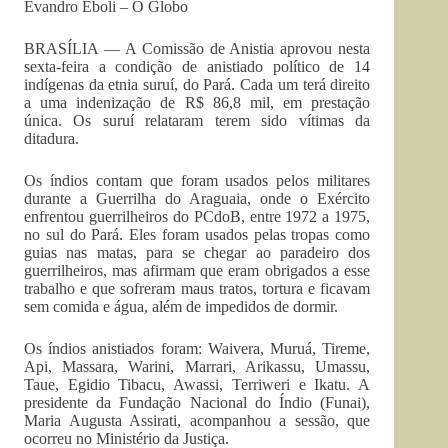
Evandro Eboli – O Globo
BRASÍLIA — A Comissão de Anistia aprovou nesta
sexta-feira a condição de anistiado político de 14
indígenas da etnia suruí, do Pará. Cada um terá direito
a uma indenização de R$ 86,8 mil, em prestação
única. Os suruí relataram terem sido vítimas da
ditadura.
Os índios contam que foram usados pelos militares
durante a Guerrilha do Araguaia, onde o Exército
enfrentou guerrilheiros do PCdoB, entre 1972 a 1975,
no sul do Pará. Eles foram usados pelas tropas como
guias nas matas, para se chegar ao paradeiro dos
guerrilheiros, mas afirmam que eram obrigados a esse
trabalho e que sofreram maus tratos, tortura e ficavam
sem comida e água, além de impedidos de dormir.
Os índios anistiados foram: Waivera, Muruá, Tireme,
Api, Massara, Warini, Marrari, Arikassu, Umassu,
Taue, Egidio Tibacu, Awassi, Terriweri e Ikatu. A
presidente da Fundação Nacional do Índio (Funai),
Maria Augusta Assirati, acompanhou a sessão, que
ocorreu no Ministério da Justiça.