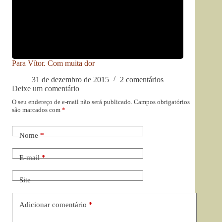
Para Vítor. Com muita dor
31 de dezembro de 2015
2 comentários
Deixe um comentário
O seu endereço de e-mail não será publicado.
Campos obrigatórios
são marcados com
*
Nome
*
E-mail
*
Site
Adicionar comentário
*