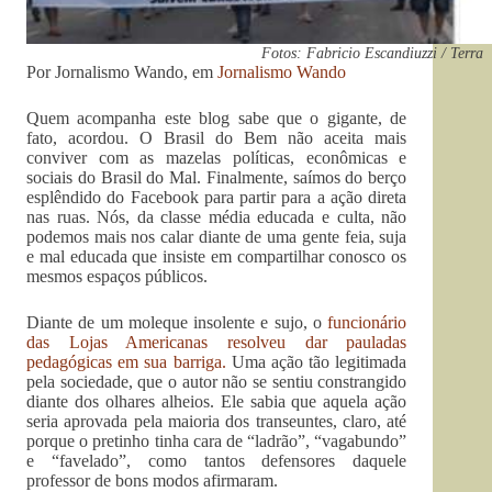
Fotos: Fabricio Escandiuzzi / Terra
Por Jornalismo Wando, em
Jornalismo Wando
Quem acompanha este blog sabe que o gigante, de
fato, acordou. O Brasil do Bem não aceita mais
conviver com as mazelas políticas, econômicas e
sociais do Brasil do Mal. Finalmente, saímos do berço
esplêndido do Facebook para partir para a ação direta
nas ruas. Nós, da classe média educada e culta, não
podemos mais nos calar diante de uma gente feia, suja
e mal educada que insiste em compartilhar conosco os
mesmos espaços públicos.
Diante de um moleque insolente e sujo, o
funcionário
das Lojas Americanas resolveu dar pauladas
pedagógicas em sua barriga.
Uma ação tão legitimada
pela sociedade, que o autor não se sentiu constrangido
diante dos olhares alheios. Ele sabia que aquela ação
seria aprovada pela maioria dos transeuntes, claro, até
porque o pretinho tinha cara de “ladrão”, “vagabundo”
e “favelado”, como tantos defensores daquele
professor de bons modos afirmaram.