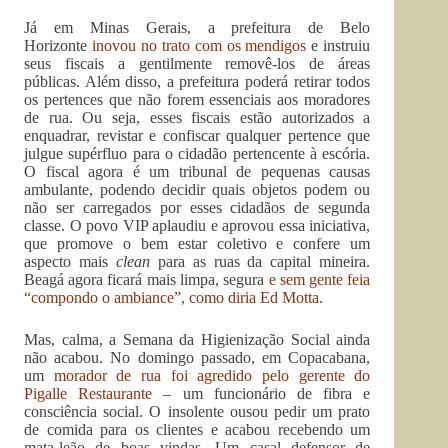
Já em Minas Gerais, a prefeitura de Belo
Horizonte
inovou no trato com os mendigos
e instruiu
seus fiscais a gentilmente removê-los de áreas
públicas. Além disso, a prefeitura poderá retirar todos
os pertences que não forem essenciais aos moradores
de rua. Ou seja, esses fiscais estão autorizados a
enquadrar, revistar e confiscar qualquer pertence que
julgue supérfluo para o cidadão pertencente à escória.
O fiscal agora é um tribunal de pequenas causas
ambulante, podendo decidir quais objetos podem ou
não ser carregados por esses cidadãos de segunda
classe. O povo VIP aplaudiu e aprovou essa iniciativa,
que promove o bem estar coletivo e confere um
aspecto mais
clean
para as ruas da capital mineira.
Beagá agora ficará mais limpa, segura
e sem gente feia
“compondo o ambiance”, como diria Ed Motta.
Mas, calma, a Semana da Higienização Social ainda
não acabou. No domingo passado, em Copacabana,
um
morador de rua foi agredido pelo gerente do
Pigalle Restaurante
– um funcionário de fibra e
consciência social. O insolente ousou pedir um prato
de comida para os clientes e acabou recebendo um
mata-leão de boas vindas. Um casal defensor de