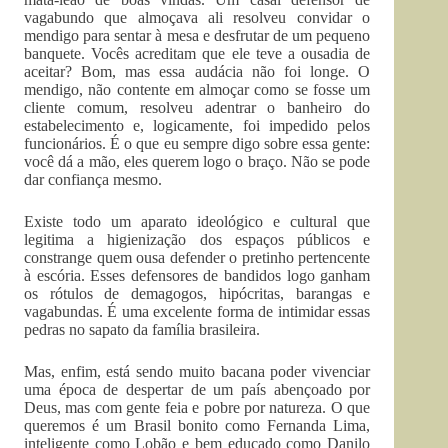
vagabundo que almoçava ali resolveu convidar o
mendigo para sentar à mesa e desfrutar de um pequeno
banquete. Vocês acreditam que ele teve a ousadia de
aceitar? Bom, mas essa audácia não foi longe. O
mendigo, não contente em almoçar como se fosse um
cliente comum, resolveu adentrar o banheiro do
estabelecimento e, logicamente, foi impedido pelos
funcionários. É o que eu sempre digo sobre essa gente:
você dá a mão, eles querem logo o braço. Não se pode
dar confiança mesmo.
Existe todo um aparato ideológico e cultural que
legitima a higienização dos espaços públicos e
constrange quem ousa defender o pretinho pertencente
à escória. Esses defensores de bandidos logo ganham
os rótulos de demagogos, hipócritas, barangas e
vagabundas. É uma excelente forma de intimidar essas
pedras no sapato da família brasileira.
Mas, enfim, está sendo muito bacana poder vivenciar
uma época de despertar de um país abençoado por
Deus, mas com gente feia e pobre por natureza. O que
queremos é um Brasil bonito como Fernanda Lima,
inteligente como Lobão e bem educado como Danilo