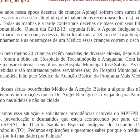
s anos nessa época
dezenas de crianças Apinajé sofrem com surtos d
essas viroses estão atingindo principalmente os recém-nascidos (as) na 
. Todas as manhãs e a tarde conferimos dezenas de mães com seus fi
comunidade. Ontem dia 02/12/13, segunda feira o Agente Indígena 
e diarreias em crianças dessa aldeia localizada a 18 km de Tocantinó
hamento e as orientações de um Médico essas crianças correm o risco 
 pelo menos 20 crianças recém-nascidas de diversas aldeias, depois d
; foram à óbito em Hospitais de Tocantinópolis e Araguaína. Com i
e recusam internar seus filhos no Hospital Municipal José Sabóia. As
ebidas e são maltratadas pelos servidores (as) do Hospital Municipal
ria aldeia feito pelo Médico da Atenção Básica; do Programa Mais Méd
dessas sérias ocorrências Médico da Atenção Básica à alguns dias n
ivemos informações que o Dr. Angel Remígio está viajando pra Palma
do nas aldeias e não na cidade.
amos essa situação e solicitamos providências cabíveis do MPF/PR d
o, prevaricação e desmandos que esteja acontecendo por parte de 
na-SESAI, do Distrito Sanitário Especial Indígena do Tocantin
nópolis (TO). Pedimos explicações e queremos saber por que o médico 
o (ou foi mandado) pra Palmas?