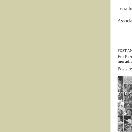
Terra I
Associa
POST
AN
Em Pern
moradi
Posts r