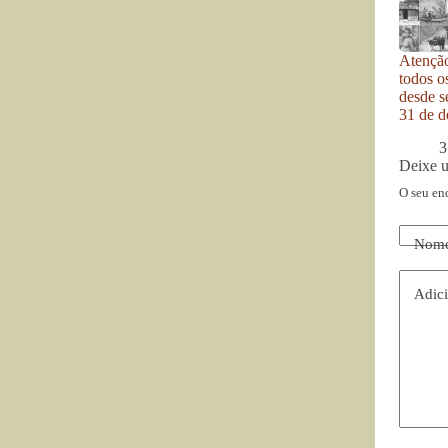
Atenção
todos o
desde se
31 de d
3
Deixe 
O seu en
Nom
Adici