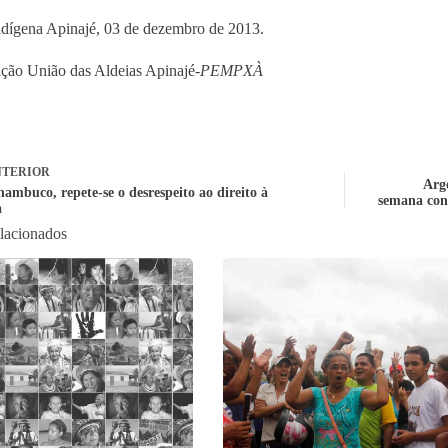
ndígena Apinajé, 03 de dezembro de 2013.
ção União das Aldeias Apinajé-
PEMPXÀ
TERIOR
Arge
ambuco, repete-se o desrespeito ao direito à
semana cont
a
elacionados