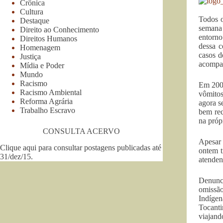
Crônica
Cultura
Todos o
Destaque
semana 
Direito ao Conhecimento
entorno
Direitos Humanos
dessa 
Homenagem
casos d
Justiça
acompan
Mídia e Poder
Mundo
Racismo
Em 2006
Racismo Ambiental
vômitos
Reforma Agrária
agora s
Trabalho Escravo
bem rec
na próp
CONSULTA ACERVO
Apesar 
Clique aqui para consultar postagens publicadas até
ontem t
31/dez/15
.
atenden
Denunci
omissã
Indíge
Tocanti
viajand