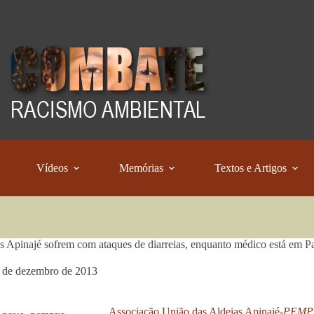
Vídeos
Memórias
Textos e Artigos
s Apinajé sofrem com ataques de diarreias, enquanto médico está em P
 de dezembro de 2013
Associação União das Aldeias Apinajé-
PEMP