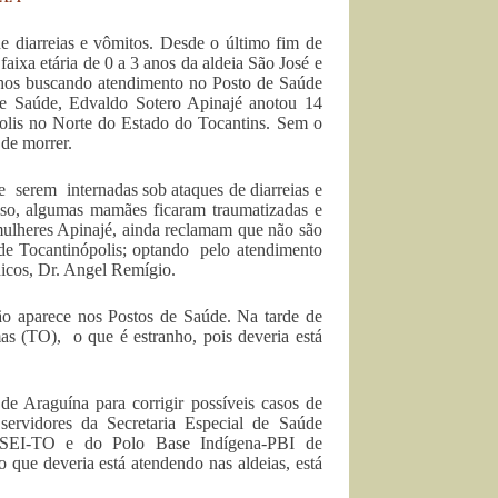
e diarreias e vômitos. Desde o último fim de
faixa etária de 0 a 3 anos da aldeia São José e
lhos buscando atendimento no Posto de Saúde
de Saúde, Edvaldo Sotero Apinajé anotou 14
polis no Norte do Estado do Tocantins. Sem o
de morrer.
e serem internadas sob ataques de diarreias e
sso, algumas mamães ficaram traumatizadas e
 mulheres Apinajé, ainda reclamam que não são
 de Tocantinópolis; optando pelo atendimento
icos, Dr. Angel Remígio.
ão aparece nos Postos de Saúde. Na tarde de
s (TO), o que é estranho, pois deveria está
e Araguína para corrigir possíveis casos de
servidores da Secretaria Especial de Saúde
s-DSEI-TO e do Polo Base Indígena-PBI de
que deveria está atendendo nas aldeias, está