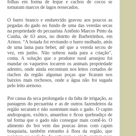
folhas em forma de leque e cachos de cocos se
tornaram marcos de lagos ressecados.
O barro branco e endurecido gravou aos poucos as
pegadas do gado no fundo de uma das veredas secas
na propriedade do pecuarista Antônio Marcos Pinto da
Cunha, de 63 anos, no distrito de Barbeirinhos, em
Arinos. “A boiada foi revirando o barro molhado, atrás
de uma lama para beber, até que a vereda secou de
vez, em junho. Não sobrou nada para a criação”,
conta. A solução que o produtor rural arranjou foi
mandar os vaqueiros tocarem os animais propriedade
adentro, onde ainda encontram nos leitos cortados de
riachos da região algumas poças que ficaram nos
baixios mais rochosos, onde a água não foi sugada
pelo leito arenoso.
Por causa da seca prolongada e da falta de irrigação, as
pastagens do pecuarista e as de outros fazendeiros da
região secaram e não sustentam mais o gado. O capim
andropogon, exótico, amarelou e ficou quebradiço de
tal forma que o gado não consegue mais comê-lo. O
alimento do boi vem das poucas áreas com capim
braquiaria, também estranho à flora da região, que