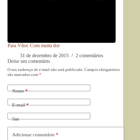
Para Vítor. Com muita dor
31 de dezembro de 2015
2 comentários
Deixe um comentário
O seu endereço de e-mail não será publicado.
Campos obrigatórios
são marcados com
*
Nome
*
E-mail
*
Site
Adicionar comentário
*