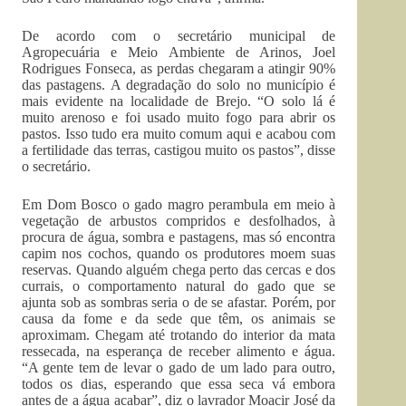
De acordo com o secretário municipal de
Agropecuária e Meio Ambiente de Arinos, Joel
Rodrigues Fonseca, as perdas chegaram a atingir 90%
das pastagens. A degradação do solo no município é
mais evidente na localidade de Brejo. “O solo lá é
muito arenoso e foi usado muito fogo para abrir os
pastos. Isso tudo era muito comum aqui e acabou com
a fertilidade das terras, castigou muito os pastos”, disse
o secretário.
Em Dom Bosco o gado magro perambula em meio à
vegetação de arbustos compridos e desfolhados, à
procura de água, sombra e pastagens, mas só encontra
capim nos cochos, quando os produtores moem suas
reservas. Quando alguém chega perto das cercas e dos
currais, o comportamento natural do gado que se
ajunta sob as sombras seria o de se afastar. Porém, por
causa da fome e da sede que têm, os animais se
aproximam. Chegam até trotando do interior da mata
ressecada, na esperança de receber alimento e água.
“A gente tem de levar o gado de um lado para outro,
todos os dias, esperando que essa seca vá embora
antes de a água acabar”, diz o lavrador Moacir José da