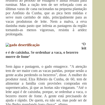
resistem ao período de estiagem e ainda restam para
ruminar. Mas a ração tem de ser reforçada com as
últimas varas de cana racionadas na pequena plantação
por Antônio da Cunha, que as pica bem miúdas e
serve num carrinho de mão, principalmente para as
vacas produtoras de leite. Nem a malva, a erva
daninha mata pasto que infesta as pastagens da região
tornando-as menos vigorosas, resistiu à aridez
prolongada.
‘O
leit
e é de caixinha. Se ordenhar a vaca, o bezerro
morre de fome’
Sem água e pastagem, o gado emagrece. “A atenção
tem de ser maior com as vacas paridas, porque senão a
gente acaba perdendo os bezerros”, disse. A mulher do
produtor rural, Elza Ribeiro da Cunha, de 60, tem de
alimentar a família com provisões compradas em
supermercados, já que as hortas não vingaram. “Até o
leite aqui é de caixinha, porque, se ordenhar a vaca, o
bezerro morre de fome. A gente está precisando de
ajuda e rápido. De quem, eu não sei, mas pode ser de
São Pedro mandando logo chuva”, afirma.