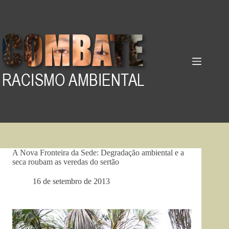
Pular
para
o
conteúdo
A Nova Fronteira da Sede: Degradação ambiental e a
seca roubam as veredas do sertão
16 de setembro de 2013