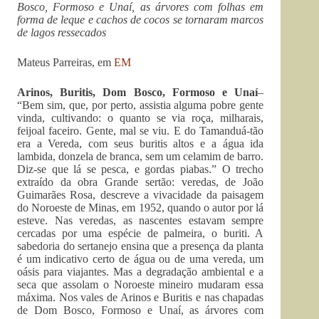
Bosco, Formoso e Unaí, as árvores com folhas em
forma de leque e cachos de cocos se tornaram marcos
de lagos ressecados
Mateus Parreiras, em
EM
Arinos, Buritis, Dom Bosco, Formoso e Unaí
–
“Bem sim, que, por perto, assistia alguma pobre gente
vinda, cultivando: o quanto se via roça, milharais,
feijoal faceiro. Gente, mal se viu. E do Tamanduá-tão
era a Vereda, com seus buritis altos e a água ida
lambida, donzela de branca, sem um celamim de barro.
Diz-se que lá se pesca, e gordas piabas.” O trecho
extraído da obra Grande sertão: veredas, de João
Guimarães Rosa, descreve a vivacidade da paisagem
do Noroeste de Minas, em 1952, quando o autor por lá
esteve. Nas veredas, as nascentes estavam sempre
cercadas por uma espécie de palmeira, o buriti. A
sabedoria do sertanejo ensina que a presença da planta
é um indicativo certo de água ou de uma vereda, um
oásis para viajantes. Mas a degradação ambiental e a
seca que assolam o Noroeste mineiro mudaram essa
máxima. Nos vales de Arinos e Buritis e nas chapadas
de Dom Bosco, Formoso e Unaí, as árvores com