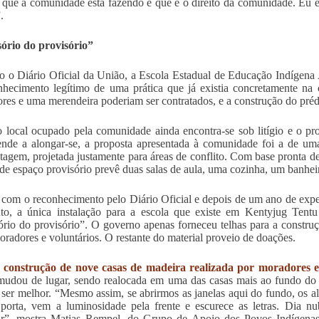
 que a comunidade está fazendo e que é o direito da comunidade. Eu e
.
ório do provisório”
 o Diário Oficial da União, a Escola Estadual de Educação Indígena A
hecimento legítimo de uma prática que já existia concretamente na 
ores e uma merendeira poderiam ser contratados, e a construção do prédi
local ocupado pela comunidade ainda encontra-se sob litígio e o proc
ende a alongar-se, a proposta apresentada à comunidade foi a de um
agem, projetada justamente para áreas de conflito. Com base pronta de
 de espaço provisório prevê duas salas de aula, uma cozinha, um banhei
om o reconhecimento pelo Diário Oficial e depois de um ano de expe
nto, a única instalação para a escola que existe em Kentyjug Tent
ório do provisório”. O governo apenas forneceu telhas para a construçã
oradores e voluntários. O restante do material proveio de doações.
 construção de nove casas de madeira realizada por moradores e
mudou de lugar, sendo realocada em uma das casas mais ao fundo do t
 ser melhor. “Mesmo assim, se abrirmos as janelas aqui do fundo, os a
 porta, vem a luminosidade pela frente e escurece as letras. Dia n
ar”, mostra Matias Rempel, do Grupo de Apoio dos Povos Indígenas