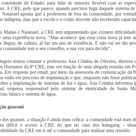
a consistente de Estado, para lidar de maneira flexível com as espe
so. A CRE, pelo que parece, quando precisou fugir daquele sistema de
 Natanael aponta que a professora de fora da comunidade, por vonta
o indígena, mas que a escola e o corpo docente não receberam capaci
 Matias e Natanael, a CRE tem argumentado que existem dificuldades 
de uma experiência nova. “Mas acontece que essa coisa nova já tem 
e língua, de cultura, já faz um ano de existência. E não vai ser tão p
a comunidade tem o seu conselho, a sua voz para decidir”.
tagem tentou contatar a professora Ana Cristina de Oliveira, diretora 
s Humanos da 8ª CRE, mas em função de uma alegada reunião em Port
da. Em resposta por email, por meio da assessoria de comunicação da 8
as estão em processo de implantação e que, enquanto não fosse publicado
obre a implantação de sistemas de luz e água, Ana Cristina informo
l, empresa responsável pelo sistema de eletricidade de Santa Ma
nto básico e sistema de água.
ação guarani
 dos guarani, a situação é ainda mais crítica: a comunidade está mais d
ais difícil o acesso à CRE do que no caso dos kaingang – situa
nibilidade da CRE em ir até a comunidade para realizar uma reunião.