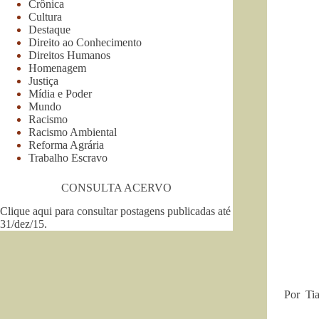
Crônica
Cultura
Destaque
Direito ao Conhecimento
Direitos Humanos
Homenagem
Justiça
Mídia e Poder
Mundo
Racismo
Racismo Ambiental
Reforma Agrária
Trabalho Escravo
CONSULTA ACERVO
Clique aqui para consultar postagens publicadas até
31/dez/15
.
Por Ti