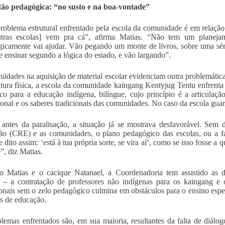
tão pedagógica: “no susto e na boa-vontade”
roblema estrutural enfrentado pela escola da comunidade é em relação
utras escolas] vem pra cá”, afirma Matias. “Não tem um planejam
icamente vai ajudar. Vão pegando um monte de livros, sobre uma sér
ue ensinar segundo a lógica do estado, e vão largando”.
culdades na aquisição de material escolar evidenciam outra problemátic
utura física, a escola da comunidade kaingang Kentyjug Tentu enfrent
ico para a educação indígena, bilíngue, cujo princípio é a articula
cional e os saberes tradicionais das comunidades. No caso da escola guara
ntes da paralisação, a situação já se mostrava desfavorável. Sem 
o (CRE) e as comunidades, o plano pedagógico das escolas, ou a fal
e dito assim: ‘está à tua própria sorte, se vira aí’, como se isso fosse 
”, diz Matias.
o Matias e o cacique Natanael, a Coordenadoria tem assistido a
 – a contratação de professores não indígenas para os kaingang e o
ionais sem o zelo pedagógico culmina em obstáculos para o ensino especí
s de educação.
lemas enfrentados são, em sua maioria, resultantes da falta de diá