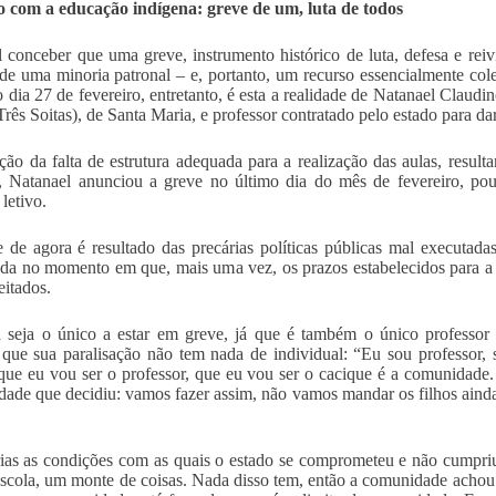
 com a educação indígena: greve de um, luta de todos
il conceber que uma greve, instrumento histórico de luta, defesa e rei
de uma minoria patronal – e, portanto, um recurso essencialmente cole
 dia 27 de fevereiro, entretanto, é esta a realidade de Natanael Clau
Três Soitas), de Santa Maria, e professor contratado pelo estado para d
ão da falta de estrutura adequada para a realização das aulas, resulta
, Natanael anunciou a greve no último dia do mês de fevereiro, po
letivo.
 de agora é resultado das precárias políticas públicas mal executada
da no momento em que, mais uma vez, os prazos estabelecidos para a i
eitados.
seja o único a estar em greve, já que é também o único professor
 que sua paralisação não tem nada de individual: “Eu sou professor,
que eu vou ser o professor, que eu vou ser o cacique é a comunidade.
ade que decidiu: vamos fazer assim, não vamos mandar os filhos ainda
ias as condições com as quais o estado se comprometeu e não cumpriu:
escola, um monte de coisas. Nada disso tem, então a comunidade achou 