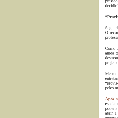
pressão
decidir”
“Provis
Segundo
O recon
profess
Como o 
ainda t
desmont
projeto
Mesmo c
entreta
“provis
pelos m
Após a
escola 
poderia
abrir a
enxerg