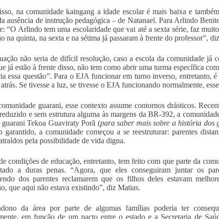
sso, na comunidade kaingang a idade escolar é mais baixa e também 
da ausência de instrução pedagógica – de Natanael. Para Arlindo Benites
te: “O Arlindo tem uma escolaridade que vai até a sexta série, faz muit
ão na quinta, na sexta e na sétima já passaram à frente do professor”, di
tuação não seria de difícil resolução, caso a escola da comunidade já 
ue já estão à frente disso, não tem como abrir uma turma específica co
ria essa questão”. Para o EJA funcionar em turno inverso, entretanto, 
atrás. Se tivesse a luz, se tivesse o EJA funcionando normalmente, esse
comunidade guarani, esse contexto assume contornos drásticos. Recen
 reduzido e sem estrutura alguma às margens da BR-392, a comunidade 
a guarani Tekoa Guaviraty Porã (
para saber mais sobre a história dos
rio garantido, a comunidade começou a se reestruturar: parentes dist
atraídos pela possibilidade de vida digna.
 de condições de educação, entretanto, tem feito com que parte da co
stado a duras penas. “Agora, que eles conseguiram juntar os pare
cendo dos parentes reclamarem que os filhos deles estavam melhor
o, que aqui não estava existindo”, diz Matias.
dono da área por parte de algumas famílias poderia ter consequ
mente, em função de um pacto entre o estado e a Secretaria de Saúd