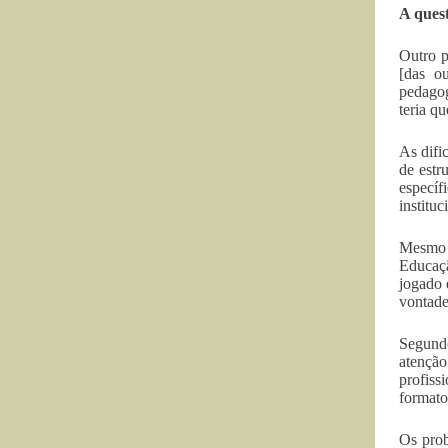
A ques
Outro p
[das o
pedagog
teria q
As difi
de estr
específ
institu
Mesmo a
Educaçã
jogado 
vontade
Segund
atenção
profiss
formato
Os prob