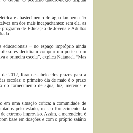
elétrica e abastecimento de água também não
 talvez um dos mais incapacitantes: sem ela, as
do programa de Educação de Jovens e Adultos
itada.
 educacionais – no espaço impróprio ainda
professores decidiram comprar um poste e um
a a primeira escola”, explica Natanael. “Mas
de 2012, foram estabelecidos prazos para a
 das escolas: o primeiro dia de maio é o prazo
ão do fornecimento de água, luz, merenda e
do em uma situação crítica: a comunidade de
ratados pelo estado, mas o fornecimento da
 de extremo improviso. Assim, a merendeira é
 com base em doações e com o próprio salário