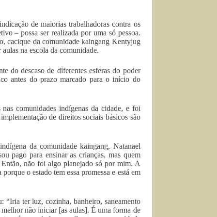
vindicação de maiorias trabalhadoras contra os
tivo – possa ser realizada por uma só pessoa.
dino, cacique da comunidade kaingang Kentyjug
ar aulas na escola da comunidade.
nte do descaso de diferentes esferas do poder
uco antes do prazo marcado para o início do
s nas comunidades indígenas da cidade, e foi
mplementação de direitos sociais básicos são
 indígena da comunidade kaingang, Natanael
 sou pago para ensinar as crianças, mas quem
 Então, não foi algo planejado só por mim. A
 porque o estado tem essa promessa e está em
 “Iria ter luz, cozinha, banheiro, saneamento
melhor não iniciar [as aulas]. É uma forma de