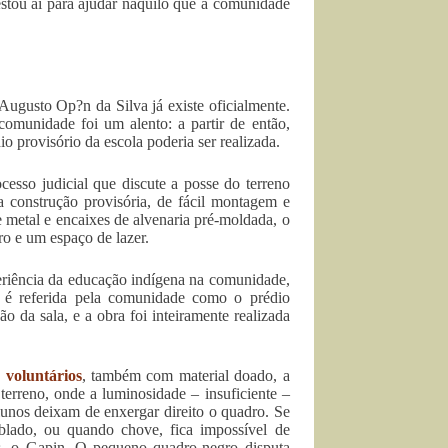
stou aí para ajudar naquilo que a comunidade
ugusto Op?n da Silva já existe oficialmente.
comunidade foi um alento: a partir de então,
o provisório da escola poderia ser realizada.
esso judicial que discute a posse do terreno
a construção provisória, de fácil montagem e
 metal e encaixes de alvenaria pré-moldada, o
ro e um espaço de lazer.
riência da educação indígena na comunidade,
u é referida pela comunidade como o prédio
o da sala, e a obra foi inteiramente realizada
 voluntários
, também com material doado, a
erreno, onde a luminosidade – insuficiente –
lunos deixam de enxergar direito o quadro. Se
ublado, ou quando chove, fica impossível de
, o Gapin. O pequeno quadro-negro disputa