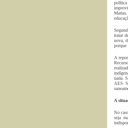
polític
improvi
Matias.
educaçã
Segundo
tratar 
nova, d
porque 
A repor
Recurso
realiza
indígen
nada. S
AES Su
saneame
A situ
No caso
seja m
indispo