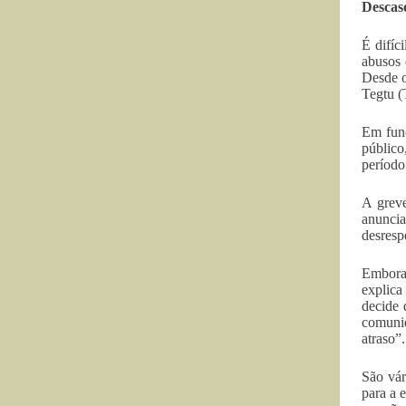
Descaso
É difíc
abusos 
Desde o
Tegtu (
Em funç
público
período 
A greve
anuncia
desresp
Embora 
explica
decide 
comunid
atraso”.
São vár
para a 