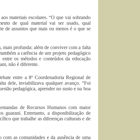
 aos materiais escolares. “O que vai sobrando
ento de qual material vai ser usado, qual
ie de assuntos que mais ou menos é o que se
a, mais profunda: além de conviver com a falta
a também a carência de um projeto pedagógico
ção entre os métodos e conteúdos da educação
ni, não é diferente.
debate entre a 8ª Coordenadoria Regional de
ta dele, inviabilizava qualquer avanço. “Foi
a questão pedagógica, aprender no susto e na boa
s demandas de Recursos Humanos com maior
s guarani. Entretanto, a disponibilização de
fico que trabalhe as diferenças culturais e de
logo com as comunidades e da ausência de uma