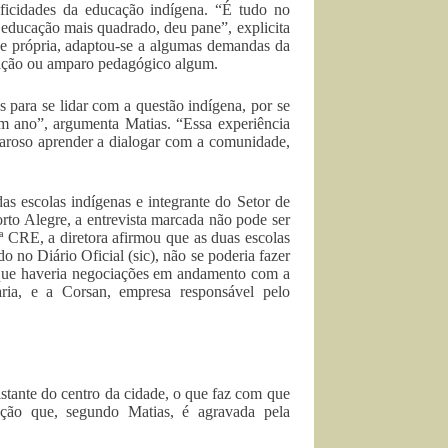
cificidades da educação indígena. “É tudo no
 educação mais quadrado, deu pane”, explicita
de própria, adaptou-se a algumas demandas da
tação ou amparo pedagógico algum.
para se lidar com a questão indígena, por se
um ano”, argumenta Matias. “Essa experiência
esaroso aprender a dialogar com a comunidade,
das escolas indígenas e integrante do Setor de
o Alegre, a entrevista marcada não pode ser
ª CRE, a diretora afirmou que as duas escolas
 no Diário Oficial (sic), não se poderia fazer
u que haveria negociações em andamento com a
ria, e a Corsan, empresa responsável pelo
istante do centro da cidade, o que faz com que
ção que, segundo Matias, é agravada pela