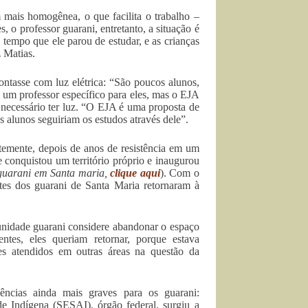
mais homogênea, o que facilita o trabalho –
, o professor guarani, entretanto, a situação é
o tempo que ele parou de estudar, e as crianças
z Matias.
contasse com luz elétrica: “São poucos alunos,
m um professor específico para eles, mas o EJA
é necessário ter luz. “O EJA é uma proposta de
s alunos seguiriam os estudos através dele”.
temente, depois de anos de resistência em um
conquistou um território próprio e inaugurou
 guarani em Santa maria,
clique aqui
). Com o
antes dos guarani de Santa Maria retornaram à
munidade guarani considere abandonar o espaço
ntes, eles queriam retornar, porque estava
es atendidos em outras áreas na questão da
ências ainda mais graves para os guarani:
e Indígena (SESAI), órgão federal, surgiu a