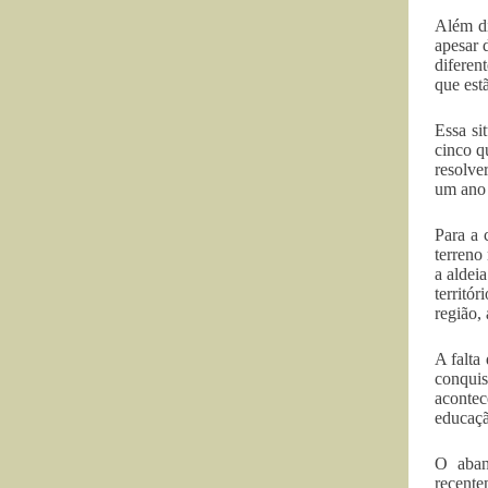
Além di
apesar 
diferen
que est
Essa si
cinco q
resolve
um ano 
Para a 
terreno
a aldei
territó
região, 
A falta
conqui
aconte
educaçã
O aban
recente