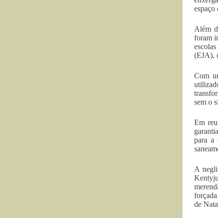
espaço 
Além do
foram i
escolas
(EJA), 
Com um
utiliza
transfo
sem o si
Em reun
garanti
para a 
saneame
A negli
Kentyj
merenda
forçada
de Nata