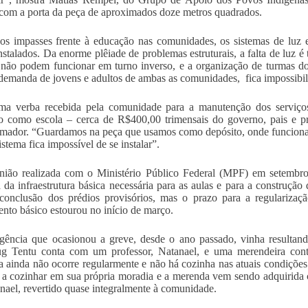
com a porta da peça de aproximados doze metros quadrados.
s impasses frente à educação nas comunidades, os sistemas de luz 
nstalados. Da enorme plêiade de problemas estruturais, a falta de luz é
 não podem funcionar em turno inverso, e a organização de turmas 
demanda de jovens e adultos de ambas as comunidades, fica impossibil
a verba recebida pela comunidade para a manutenção dos serviços
do como escola – cerca de R$400,00 trimensais do governo, pais e 
rmador. “Guardamos na peça que usamos como depósito, onde funcionav
stema fica impossível de se instalar”.
ião realizada com o Ministério Público Federal (MPF) em setembro 
a da infraestrutura básica necessária para as aulas e para a construção
conclusão dos prédios provisórios, mas o prazo para a regularizaç
nto básico estourou no início de março.
gência que ocasionou a greve, desde o ano passado, vinha resultan
ug Tentu conta com um professor, Natanael, e uma merendeira cont
 ainda não ocorre regularmente e não há cozinha nas atuais condições
 a cozinhar em sua própria moradia e a merenda vem sendo adquirida
nael, revertido quase integralmente à comunidade.