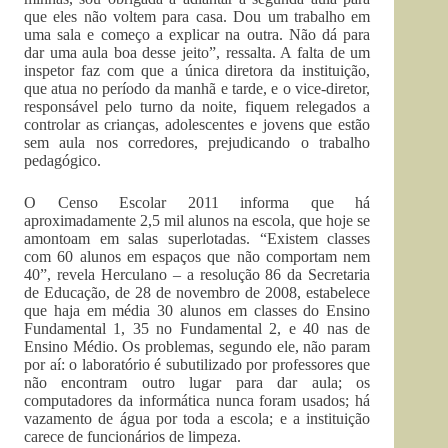
que eles não voltem para casa. Dou um trabalho em
uma sala e começo a explicar na outra. Não dá para
dar uma aula boa desse jeito”, ressalta. A falta de um
inspetor faz com que a única diretora da instituição,
que atua no período da manhã e tarde, e o vice-diretor,
responsável pelo turno da noite, fiquem relegados a
controlar as crianças, adolescentes e jovens que estão
sem aula nos corredores, prejudicando o trabalho
pedagógico.
O Censo Escolar 2011 informa que há
aproximadamente 2,5 mil alunos na escola, que hoje se
amontoam em salas superlotadas. “Existem classes
com 60 alunos em espaços que não comportam nem
40”, revela Herculano – a resolução 86 da Secretaria
de Educação, de 28 de novembro de 2008, estabelece
que haja em média 30 alunos em classes do Ensino
Fundamental 1, 35 no Fundamental 2, e 40 nas de
Ensino Médio. Os problemas, segundo ele, não param
por aí: o laboratório é subutilizado por professores que
não encontram outro lugar para dar aula; os
computadores da informática nunca foram usados; há
vazamento de água por toda a escola; e a instituição
carece de funcionários de limpeza.