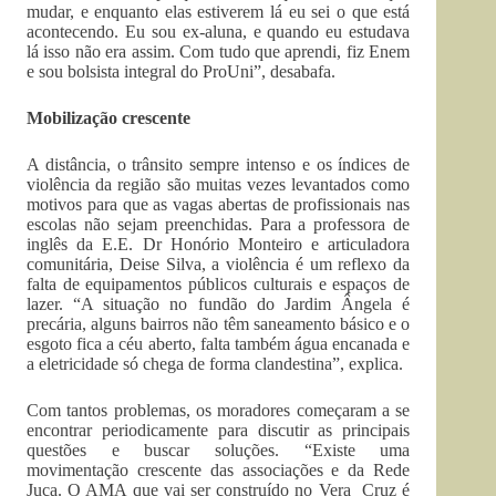
mudar, e enquanto elas estiverem lá eu sei o que está
acontecendo. Eu sou ex-aluna, e quando eu estudava
lá isso não era assim. Com tudo que aprendi, fiz Enem
e sou bolsista integral do ProUni”, desabafa.
Mobilização crescente
A distância, o trânsito sempre intenso e os índices de
violência da região são muitas vezes levantados como
motivos para que as vagas abertas de profissionais nas
escolas não sejam preenchidas. Para a professora de
inglês da E.E. Dr Honório Monteiro e articuladora
comunitária, Deise Silva, a violência é um reflexo da
falta de equipamentos públicos culturais e espaços de
lazer. “A situação no fundão do Jardim Ângela é
precária, alguns bairros não têm saneamento básico e o
esgoto fica a céu aberto, falta também água encanada e
a eletricidade só chega de forma clandestina”, explica.
Com tantos problemas, os moradores começaram a se
encontrar periodicamente para discutir as principais
questões e buscar soluções. “Existe uma
movimentação crescente das associações e da Rede
Juca. O AMA que vai ser construído no Vera Cruz é