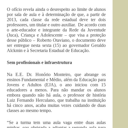
O ofício revela ainda o desrespeito ao limite de alunos
por sala de aula e à determinação de que, a partir de
2013, cada classe da rede estadual deve ter dois
professores, um titular e outro auxiliar. De acordo com
o arte-educador e integrante da Rede da Juventude
(Juca), Criança e Adolescente – que visa a proteção
desse público – Roberto Otaviano, o documento deve
ser entregue nesta sexta (15) ao governador Geraldo
Alckmin e à Secretaria Estadual de Educação.
Sem profissionais e infraestrutura
Na E.E. Dr. Honório Monteiro, que abrange os
ensinos Fundamental e Médio, além da Educação para
Jovens e Adultos (EJA), o ano iniciou com 15
educadores a menos. Para não mandar os alunos
embora quando não há aula, o professor de história
Luiz Fernando Herculano, que trabalha na instituição
há cinco anos, acaba muitas vezes cuidando de duas
classes ao mesmo tempo.
“Se a turma tem uma aula vaga entre duas aulas
minhas, sou obrigada a adiantar a segunda aula para