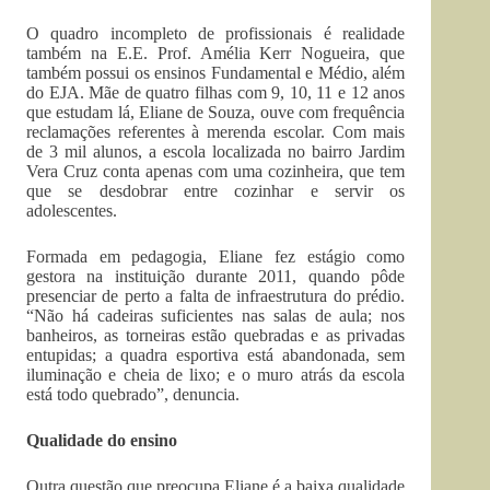
O quadro incompleto de profissionais é realidade
também na E.E. Prof. Amélia Kerr Nogueira, que
também possui os ensinos Fundamental e Médio, além
do EJA. Mãe de quatro filhas com 9, 10, 11 e 12 anos
que estudam lá, Eliane de Souza, ouve com frequência
reclamações referentes à merenda escolar. Com mais
de 3 mil alunos, a escola localizada no bairro Jardim
Vera Cruz conta apenas com uma cozinheira, que tem
que se desdobrar entre cozinhar e servir os
adolescentes.
Formada em pedagogia, Eliane fez estágio como
gestora na instituição durante 2011, quando pôde
presenciar de perto a falta de infraestrutura do prédio.
“Não há cadeiras suficientes nas salas de aula; nos
banheiros, as torneiras estão quebradas e as privadas
entupidas; a quadra esportiva está abandonada, sem
iluminação e cheia de lixo; e o muro atrás da escola
está todo quebrado”, denuncia.
Qualidade do ensino
Outra questão que preocupa Eliane é a baixa qualidade