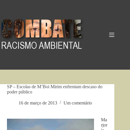
Pular
para
o
conteúdo
SP – Escolas de M’Boi Mirim enfrentam descaso do
poder público
16 de março de 2013
Um comentário
Ma
rjor