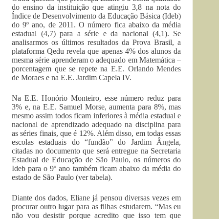
do ensino da instituição que atingiu 3,8 na nota do
Índice de Desenvolvimento da Educação Básica (Ideb)
do 9º ano, de 2011. O número fica abaixo da média
estadual (4,7) para a série e da nacional (4,1). Se
analisarmos os últimos resultados da Prova Brasil, a
plataforma Qedu revela que apenas 4% dos alunos da
mesma série aprenderam o adequado em Matemática –
porcentagem que se repete na E.E. Orlando Mendes
de Moraes e na E.E. Jardim Capela IV.
Na E.E. Honório Monteiro, esse número reduz para
3% e, na E.E. Samuel Morse, aumenta para 8%, mas
mesmo assim todos ficam inferiores à média estadual e
nacional de aprendizado adequado na disciplina para
as séries finais, que é 12%. Além disso, em todas essas
escolas estaduais do “fundão” do Jardim Ângela,
citadas no documento que será entregue na Secretaria
Estadual de Educação de São Paulo, os números do
Ideb para o 9º ano também ficam abaixo da média do
estado de São Paulo (ver tabela).
Diante dos dados, Eliane já pensou diversas vezes em
procurar outro lugar para as filhas estudarem. “Mas eu
não vou desistir porque acredito que isso tem que