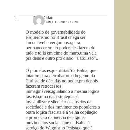
Ney Didan
18 DE MARÇO DE 2013 / 12:20
O modelo de governabilidade do
Esquerdismo no Brasil chega ser
lamentável e vergonhoso,para
permanecerem no poder,eles fazem de
tudo e td lá em cima do muro,uma vela
pra deus e outro pro diabo ”a Colisão”..
O pior é os esquerdistas”da Bahia, que
lutaram para derrubar uma hegemonia
Carlista de décadas no poder,pra depois
fazerem retrocessos
inimagináveis,igualando a mesma logica
fascista,uma das estrategias é
invisibilizar e silenciar os anseios da
sociedade e dos movimentos populares a
outra logica fascista é á velha copilação
e promoção da inercia de alguns
movimentos sociais que na Bahia á
serviço do Wagnismo Petista,o que á