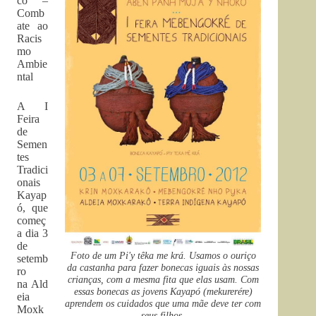
co –
Comb
ate ao
Racis
mo
Ambie
ntal
A I
Feira
de
Semen
tes
Tradici
onais
Kayap
ó, que
começ
a dia 3
de
Foto de um Pi'y têka me krá. Usamos o ouriço
setemb
da castanha para fazer bonecas iguais às nossas
ro
crianças, com a mesma fita que elas usam. Com
na Ald
essas bonecas as jovens Kayapó (mekurerére)
eia
aprendem os cuidados que uma mãe deve ter com
Moxk
seus filhos.