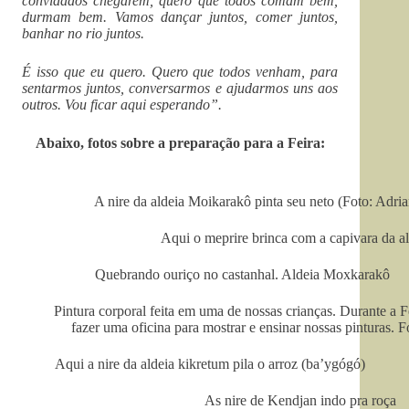
convidados chegarem, quero que todos comam bem,
durmam bem. Vamos dançar juntos, comer juntos,
banhar no rio juntos.
É isso que eu quero. Quero que todos venham, para
sentarmos juntos, conversarmos e ajudarmos uns aos
outros. Vou ficar aqui esperando”.
Abaixo, fotos sobre a preparação para a Feira:
A nire da aldeia Moikarakô pinta seu neto (Foto: Adria
Aqui o meprire brinca com a capivara da al
Quebrando ouriço no castanhal. Aldeia Moxkarakô
Pintura corporal feita em uma de nossas crianças. Durante a
fazer uma oficina para mostrar e ensinar nossas pinturas.
Aqui a nire da aldeia kikretum pila o arroz (ba’ygógó)
As nire de Kendjan indo pra roça