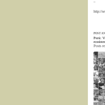
–
http://
POST
AN
Perú: V
ecosist
Posts r