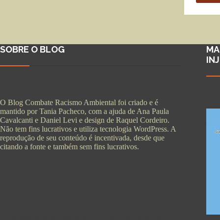
SOBRE O BLOG
MA
IN
O Blog Combate Racismo Ambiental foi criado e é
mantido por Tania Pacheco, com a ajuda de Ana Paula
Cavalcanti e Daniel Levi e design de Raquel Cordeiro.
Não tem fins lucrativos e utiliza tecnologia WordPress. A
reprodução de seu conteúdo é incentivada, desde que
citando a fonte e também sem fins lucrativos.
Copyright © 2026 - WordPress Theme by
CreativeThemes