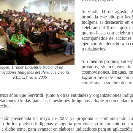
Servindi, 11 de agosto, 
brindada este año por las
indígena al destacarlo en 
celebrado el 9 de agosto 
que no basta con celebrar 
acompañados de acciones c
ejercicio del derecho a la
u originarios.
Sin medios propios, sin es
privados, sin recursos fi
magen: Primer Encuentro Nacional de
cosmovisiones, lenguas, cu
icadores Indígenas del Perú que creó la
REDCIP en el 2006
lograr a favor de una comu
contribuya a su libre deter
rios años que Servindi -junto a otras entidades y organizaciones indíg
Naciones Unidas para las Cuestiones Indígenas adopte recomendacione
recho.
ción presentada en mayo de 2007 ya proponía la comunicación com
llo de los pueblos indígenas y sugería promover su tratamiento en u
l a dicho tema, para avanzar en elaborar indicadores para su aplicación