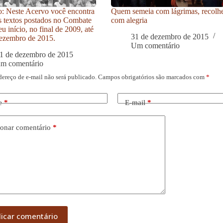
: Neste Acervo você encontra
Quem semeia com lágrimas, recolh
s textos postados no Combate
com alegria
u início, no final de 2009, até
31 de dezembro de 2015
ezembro de 2015.
Um comentário
1 de dezembro de 2015
um comentário
dereço de e-mail não será publicado.
Campos obrigatórios são marcados com
*
e
*
E-mail
*
onar comentário
*
licar comentário