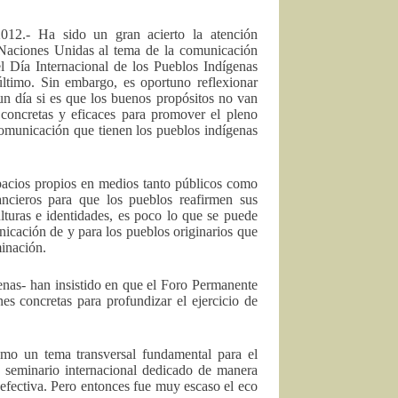
2012.- Ha sido un gran acierto la atención
 Naciones Unidas al tema de la comunicación
el Día Internacional de los Pueblos Indígenas
último. Sin embargo, es oportuno reflexionar
un día si es que los buenos propósitos no van
oncretas y eficaces para promover el pleno
 comunicación que tienen los pueblos indígenas
pacios propios en medios tanto públicos como
nancieros para que los pueblos reafirmen sus
lturas e identidades, es poco lo que se puede
nicación de y para los pueblos originarios que
minación.
enas- han insistido en que el Foro Permanente
s concretas para profundizar el ejercicio de
o un tema transversal fundamental para el
n seminario internacional dedicado de manera
 efectiva. Pero entonces fue muy escaso el eco