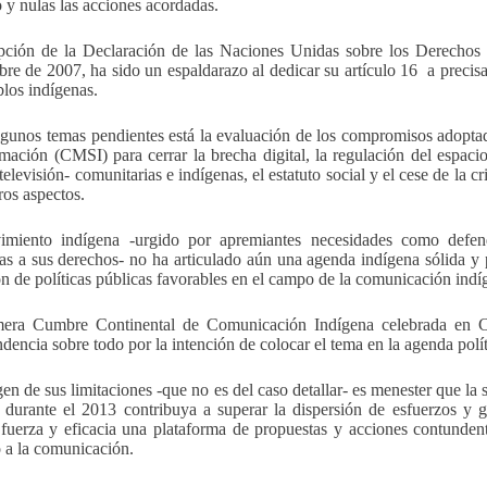
o y nulas las acciones acordadas.
ción de la Declaración de las Naciones Unidas sobre los Derechos 
bre de 2007, ha sido un espaldarazo al dedicar su artículo 16 a precis
blos indígenas.
lgunos temas pendientes está la evaluación de los compromisos adopt
rmación (CMSI) para cerrar la brecha digital, la regulación del espaci
 televisión- comunitarias e indígenas, el estatuto social y el cese de la
ros aspectos.
miento indígena -urgido por apremiantes necesidades como defender
s a sus derechos- no ha articulado aún una agenda indígena sólida y 
n de políticas públicas favorables en el campo de la comunicación indí
mera Cumbre Continental de Comunicación Indígena celebrada en C
ndencia sobre todo por la intención de colocar el tema en la agenda polí
en de sus limitaciones -que no es del caso detallar- es menester que 
durante el 2013 contribuya a superar la dispersión de esfuerzos y 
 fuerza y eficacia una plataforma de propuestas y acciones contundent
 a la comunicación.