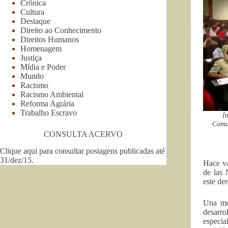
Crônica
Cultura
Destaque
Direito ao Conhecimento
Direitos Humanos
Homenagem
Justiça
Mídia e Poder
Mundo
Racismo
Racismo Ambiental
Reforma Agrária
Trabalho Escravo
I
Comun
CONSULTA ACERVO
Clique aqui para consultar postagens publicadas até
31/dez/15
.
Hace va
de las 
este de
Una mo
desarro
especia