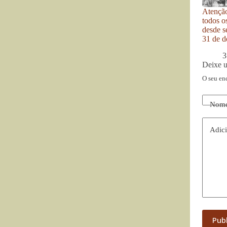
Atenção
todos o
desde se
31 de d
3
Deixe 
O seu en
Nom
Adici
Pub