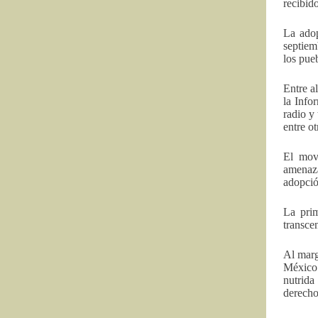
recibid
La adop
septiem
los pue
Entre a
la Info
radio y
entre ot
El movi
amenaza
adopció
La pri
transce
Al marg
México 
nutrida
derecho