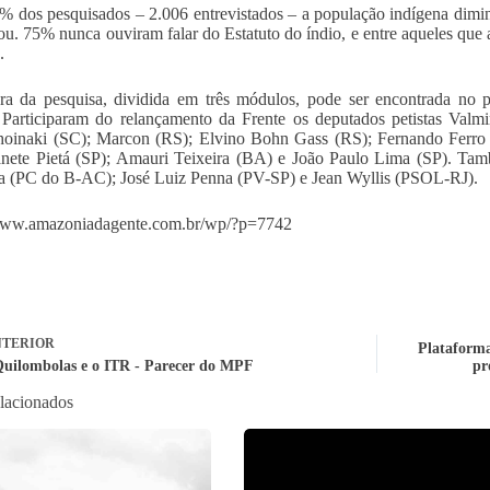
% dos pesquisados – 2.006 entrevistados – a população indígena dimin
u. 75% nunca ouviram falar do Estatuto do índio, e entre aqueles que
.
ra da pesquisa, dividida em três módulos, pode ser encontrada no 
 Participaram do relançamento da Frente os deputados petistas Val
oinaki (SC); Marcon (RS); Elvino Bohn Gass (RS); Fernando Ferro (
anete Pietá (SP); Amauri Teixeira (BA) e João Paulo Lima (SP). Tam
 (PC do B-AC); José Luiz Penna (PV-SP) e Jean Wyllis (PSOL-RJ).
/www.amazoniadagente.com.br/wp/?p=7742
TERIOR
Plataforma
Quilombolas e o ITR - Parecer do MPF
pr
elacionados