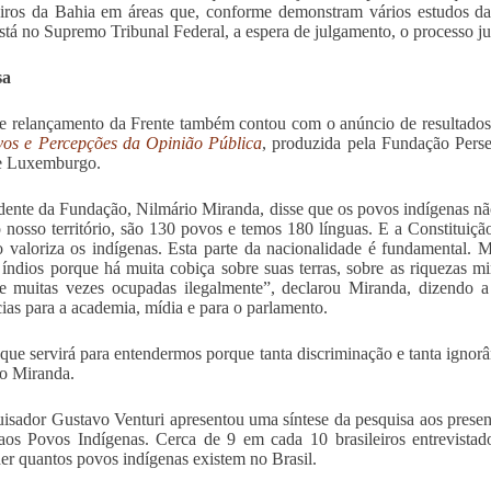
iros da Bahia em áreas que, conforme demonstram vários estudos da
tá no Supremo Tribunal Federal, a espera de julgamento, o processo jud
sa
e relançamento da Frente também contou com o anúncio de resultado
vos e Percepções da Opinião Pública
, produzida pela Fundação Pers
e Luxemburgo.
dente da Fundação, Nilmário Miranda, disse que os povos indígenas nã
nosso território, são 130 povos e temos 180 línguas. E a Constituição
o valoriza os indígenas. Esta parte da nacionalidade é fundamental. 
índios porque há muita cobiça sobre suas terras, sobre as riquezas min
e muitas vezes ocupadas ilegalmente”, declarou Miranda, dizendo a 
cias para a academia, mídia e para o parlamento.
que servirá para entendermos porque tanta discriminação e tanta ignorâ
o Miranda.
isador Gustavo Venturi apresentou uma síntese da pesquisa aos presen
os Povos Indígenas. Cerca de 9 em cada 10 brasileiros entrevista
er quantos povos indígenas existem no Brasil.