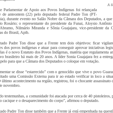
A l
e Parlamentar de Apoio aos Povos Indígenas foi relançada
e de anteontem (22) pelo deputado federal Padre Ton (PT-
a), durante evento no Salão Nobre da Câmara dos Deputados, a que 
o Rosário; o representante do presidente da Funai, Aloysio Antônio
Abramo, Nilmário Miranda e Sônia Guajajara, vice-presidente da C
as do Brasil, Apib.
ado Padre Ton disse que a Frente tem dois objetivos: ficar vigilant
ses dos povos indígenas e atuar para conseguir aprovar iniciativas legi
as é o novo Estatuto dos Povos Indígenas, matéria que regulamenta art
tivo brasileiro há mais de 20 anos. A líder Sonia Guajajara fez a entr
pelo para que a Câmara dos Deputados o coloque em votação.
mentar se disse “estarrecido” com o genocídio que vive o povo Guar
icitado uma Comissão Externa para ir ao estado verificar in loco a sit
 último acontecimento na região, registrou, foi o chocante assassinato
de novembro.
o testemunhas, a comunidade foi atacada por cerca de 40 pistoleiros, 
o cacique e o desaparecimento do corpo”, afirmou o deputado.
ado Padre Ton disse também que a Frente já está empenhada na questão