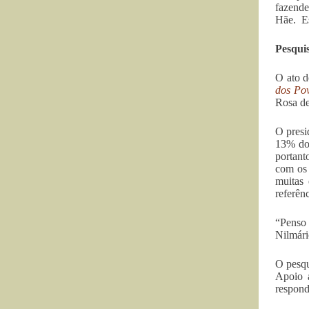
fazende
Hãe. Es
Pesqui
O ato d
dos Po
Rosa d
O presi
13% do 
portant
com os 
muitas 
referên
“Penso 
Nilmári
O pesqu
Apoio a
respond