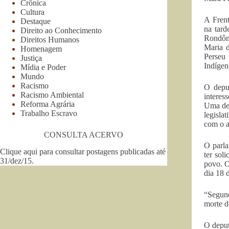
Crônica
Cultura
A Frent
Destaque
na tard
Direito ao Conhecimento
Rondôni
Direitos Humanos
Maria d
Homenagem
Perseu 
Justiça
Indígen
Mídia e Poder
Mundo
Racismo
O deput
Racismo Ambiental
interes
Reforma Agrária
Uma del
Trabalho Escravo
legisla
com o a
CONSULTA ACERVO
O parla
Clique aqui para consultar postagens publicadas até
ter sol
31/dez/15
.
povo. O
dia 18 
“Segund
morte d
O deput