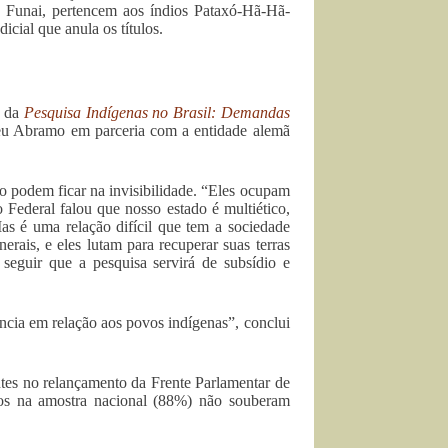
 Funai, pertencem aos índios Pataxó-Hã-Hã-
icial que anula os títulos.
s da
Pesquisa Indígenas no Brasil: Demandas
eu Abramo em parceria com a entidade alemã
o podem ficar na invisibilidade. “Eles ocupam
 Federal falou que nosso estado é multiético,
Mas é uma relação difícil que tem a sociedade
erais, e eles lutam para recuperar suas terras
seguir que a pesquisa servirá de subsídio e
ncia em relação aos povos indígenas”, conclui
tes no relançamento da Frente Parlamentar de
dos na amostra nacional (88%) não souberam