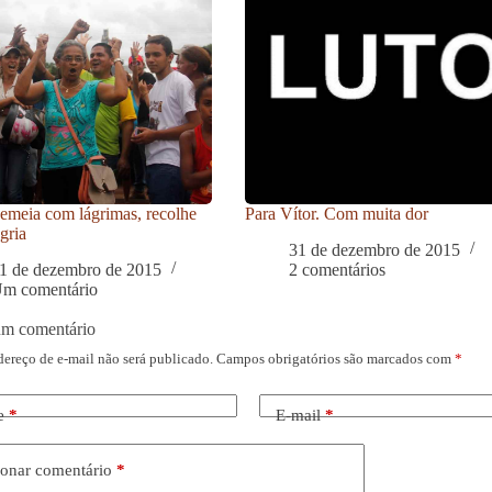
meia com lágrimas, recolhe
Para Vítor. Com muita dor
gria
31 de dezembro de 2015
1 de dezembro de 2015
2 comentários
m comentário
um comentário
dereço de e-mail não será publicado.
Campos obrigatórios são marcados com
*
e
*
E-mail
*
onar comentário
*