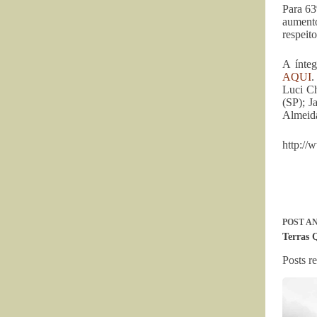
Para 63
aumento
respeito
A ínteg
AQUI
.
Luci Ch
(SP); J
Almeida
http:/
POST
AN
Terras 
Posts r