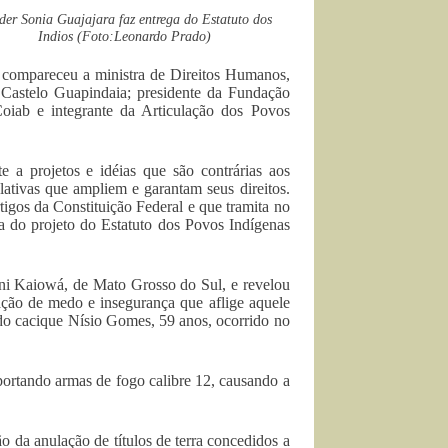
íder Sonia Guajajara faz entrega do Estatuto dos
Indios (Foto:Leonardo Prado)
compareceu a ministra de Direitos Humanos,
 Castelo Guapindaia; presidente da Fundação
oiab e integrante da Articulação dos Povos
e a projetos e idéias que são contrárias aos
slativas que ampliem e garantam seus direitos.
igos da Constituição Federal e que tramita no
ega do projeto do Estatuto dos Povos Indígenas
ani Kaiowá, de Mato Grosso do Sul, e revelou
uação de medo e insegurança que aflige aquele
 do cacique Nísio Gomes, 59 anos, ocorrido no
portando armas de fogo calibre 12, causando a
 da anulação de títulos de terra concedidos a