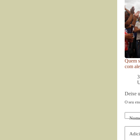
Quem se
com ale
3
U
Deixe 
O seu en
Nom
Adici