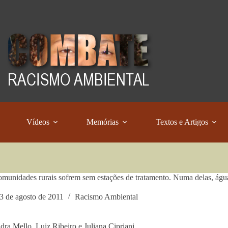
Vídeos
Memórias
Textos e Artigos
unidades rurais sofrem sem estações de tratamento. Numa delas, água
3 de agosto de 2011
Racismo Ambiental
dra Mello, Luiz Ribeiro e Juliana Cipriani