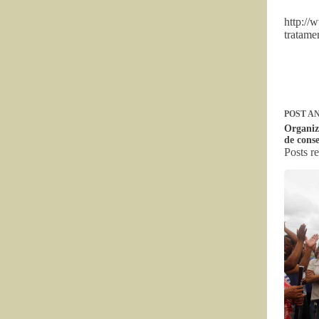
http://
tratame
POST
AN
Organiz
de cons
Posts r