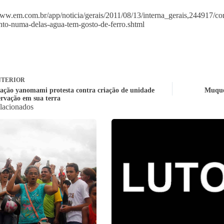
www.em.com.br/app/noticia/gerais/2011/08/13/interna_gerais,244917/co
nto-numa-delas-agua-tem-gosto-de-ferro.shtml
TERIOR
ação yanomami protesta contra criação de unidade
Muqué
ervação em sua terra
elacionados