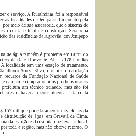
zer o serviço. A Ruralminas foi a responsável
versas localidades de Jenipapo. Procurado pela
, por meio de sua assessoria, que o sistema de
está em fase final de construção. Será uma
buição das residências da Agrovila, em Jenipapo
falta de água também é problema em Buriti do
ros de Belo Horizonte. Ali, as 178 famílias
A localidade tem uma estação de tratamento,
laudionor Souza Silva, diretor da associação
om recursos da Fundação Nacional de Saúde
ente não pode comprar nem os produtos usados
 prefeitura um técnico treinado, mas não foi
melhores e haveria menos doenças”, lamenta
 157 mil que poderia amenizar os efeitos da
 e distribuição de água, em Gravatá de Cima,
ta da estação e da estrada que leva ao local.
or toda a região, mas não obteve retorno. O
do.