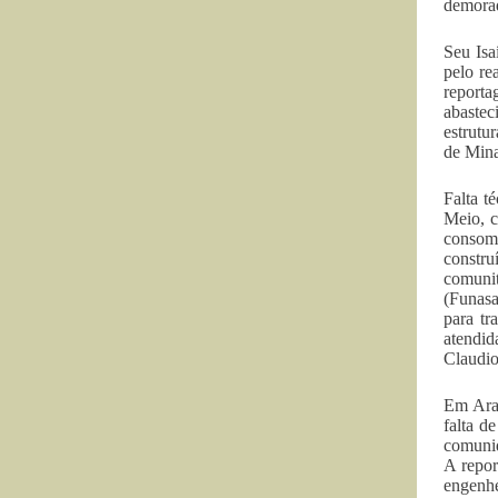
demorad
Seu Isa
pelo re
reporta
abastec
estrutu
de Mina
Falta t
Meio, c
consome
constru
comuni
(Funasa
para tr
atendid
Claudio
Em Araç
falta d
comunid
A repor
engenhe