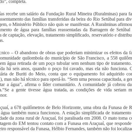
o”, completa.
ías recebe um salário da Fundação Rural Mineira (Ruralminas) para fa
assentamento das famílias transferidas da beira do Rio Setúbal para di
gem, o Ministério Público não quis se manifestar. A Ruralminas afirmou
imento de água para famílias reassentadas da Barragem de Setúbal 
ra de captação, elevação, tratamento simplificado, reservatório e distri
s.
écnico – O abandono de obras que poderiam minimizar os efeitos da 
omunidade quilombola do município de São Francisco, a 558 quilômet
m água retirada de um poço tubular sem nenhum tipo de tratamento. 
ída há seis anos, quando o poço foi cavado, mas ela não funciona. C
tária de Buriti do Meio, conta que o equipamento foi adquirido c
), mas não há técnico para operá-lo. “Sem uma pessoa capacitada, a g
atar a água”, afirma o líder comunitário. A comunidade já cobrou da
a.“Se a gente tivesse água tratada, as condições de vida seriam 
nor.
uaí, a 678 quilômetros de Belo Horizonte, uma obra da Funasa de R$
e água também nunca funcionou. A estação simplificada de tratamento
ade da zona rural de Araçuaí, foi paralisada em 2008. O mato toma con
tagem do EM tentou contato com a Funasa em Araçuaí, que responde p
iro responsável da Funasa, Hélbio Fernandes, também não foi localiza