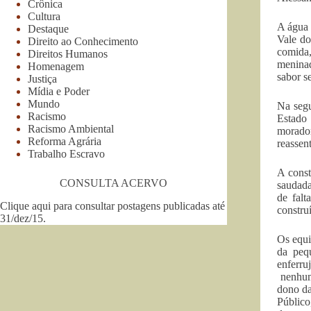
Crônica
Cultura
A água 
Destaque
Vale do
Direito ao Conhecimento
comida
Direitos Humanos
meninad
Homenagem
sabor s
Justiça
Mídia e Poder
Mundo
Na segu
Racismo
Estado
Racismo Ambiental
morador
Reforma Agrária
reassen
Trabalho Escravo
A const
CONSULTA ACERVO
saudada
de falt
Clique aqui para consultar postagens publicadas até
constru
31/dez/15
.
Os equi
da peq
enferru
nenhum 
dono da
Público