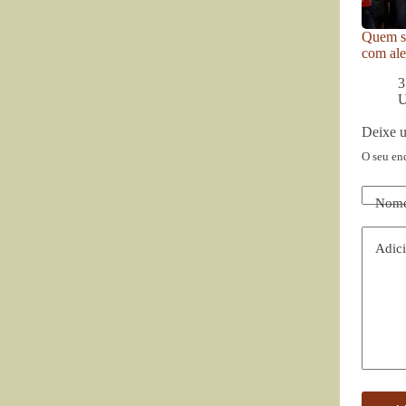
Quem se
com ale
3
U
Deixe 
O seu en
Nom
Adici