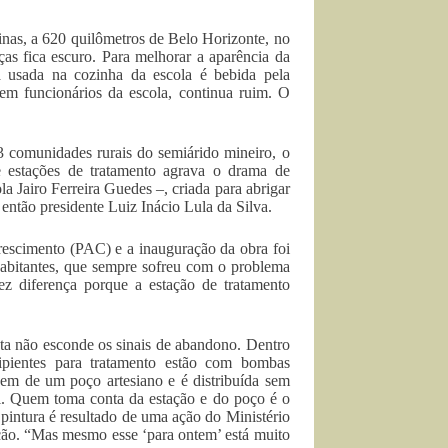
nas, a 620 quilômetros de Belo Horizonte, no
ças fica escuro. Para melhorar a aparência da
 usada na cozinha da escola é bebida pela
ntem funcionários da escola, continua ruim. O
3 comunidades rurais do semiárido mineiro, o
estações de tratamento agrava o drama de
 Jairo Ferreira Guedes –, criada para abrigar
então presidente Luiz Inácio Lula da Silva.
rescimento (PAC) e a inauguração da obra foi
bitantes, que sempre sofreu com o problema
ez diferença porque a estação de tratamento
ta não esconde os sinais de abandono. Dentro
ipientes para tratamento estão com bombas
vem de um poço artesiano e é distribuída sem
li. Quem toma conta da estação e do poço é o
pintura é resultado de uma ação do Ministério
ação. “Mas mesmo esse ‘para ontem’ está muito