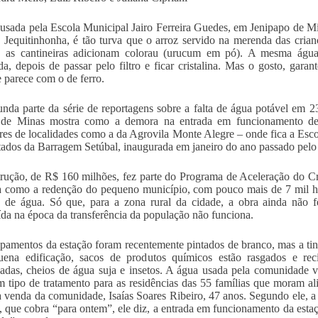
usada pela Escola Municipal Jairo Ferreira Guedes, em Jenipapo de Mi
 Jequitinhonha, é tão turva que o arroz servido na merenda das crian
, as cantineiras adicionam colorau (urucum em pó). A mesma água
a, depois de passar pelo filtro e ficar cristalina. Mas o gosto, gara
e parece com o de ferro.
nda parte da série de reportagens sobre a falta de água potável em 2
 de Minas mostra como a demora na entrada em funcionamento de 
es de localidades como a da Agrovila Monte Alegre – onde fica a Escola
tados da Barragem Setúbal, inaugurada em janeiro do ano passado pelo 
rução, de R$ 160 milhões, fez parte do Programa de Aceleração do C
 como a redenção do pequeno município, com pouco mais de 7 mil ha
a de água. Só que, para a zona rural da cidade, a obra ainda não f
ída na época da transferência da população não funciona.
pamentos da estação foram recentemente pintados de branco, mas a tin
uena edificação, sacos de produtos químicos estão rasgados e rec
jadas, cheios de água suja e insetos. A água usada pela comunidade 
tipo de tratamento para as residências das 55 famílias que moram a
 venda da comunidade, Isaías Soares Ribeiro, 47 anos. Segundo ele, a 
, que cobra “para ontem”, ele diz, a entrada em funcionamento da est