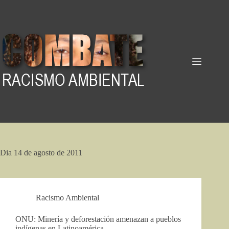
Pular
para
o
conteúdo
Dia
14 de agosto de 2011
Racismo Ambiental
ONU: Minería y deforestación amenazan a pueblos
indígenas en Latinoamérica