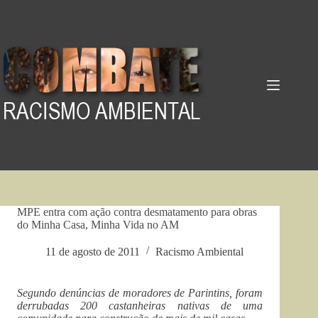
Pular
para
o
conteúdo
MPE entra com ação contra desmatamento para obras
do Minha Casa, Minha Vida no AM
11 de agosto de 2011
Racismo Ambiental
Segundo denúncias de moradores de Parintins, foram
derrubadas 200 castanheiras nativas de uma