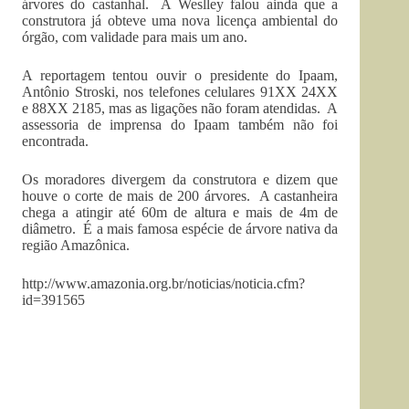
árvores do castanhal. A Weslley falou ainda que a
construtora já obteve uma nova licença ambiental do
órgão, com validade para mais um ano.
A reportagem tentou ouvir o presidente do Ipaam,
Antônio Stroski, nos telefones celulares 91XX 24XX
e 88XX 2185, mas as ligações não foram atendidas. A
assessoria de imprensa do Ipaam também não foi
encontrada.
Os moradores divergem da construtora e dizem que
houve o corte de mais de 200 árvores. A castanheira
chega a atingir até 60m de altura e mais de 4m de
diâmetro. É a mais famosa espécie de árvore nativa da
região Amazônica.
http://www.amazonia.org.br/noticias/noticia.cfm?
id=391565