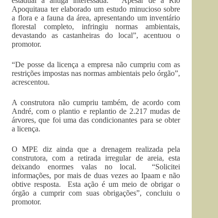
estadual a antiga interessada. “Apesar de a Rio
Apoquitaua ter elaborado um estudo minucioso sobre
a flora e a fauna da área, apresentando um inventário
florestal completo, infringiu normas ambientais,
devastando as castanheiras do local”, acentuou o
promotor.
“De posse da licença a empresa não cumpriu com as
restrições impostas nas normas ambientais pelo órgão”,
acrescentou.
A construtora não cumpriu também, de acordo com
André, com o plantio e replantio de 2.217 mudas de
árvores, que foi uma das condicionantes para se obter
a licença.
O MPE diz ainda que a drenagem realizada pela
construtora, com a retirada irregular de areia, esta
deixando enormes valas no local. “Solicitei
informações, por mais de duas vezes ao Ipaam e não
obtive resposta. Esta ação é um meio de obrigar o
órgão a cumprir com suas obrigações”, concluiu o
promotor.