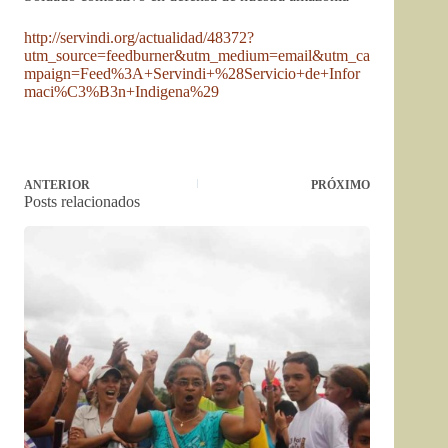
http://servindi.org/actualidad/48372?
utm_source=feedburner&utm_medium=email&utm_ca
mpaign=Feed%3A+Servindi+%28Servicio+de+Infor
maci%C3%B3n+Indigena%29
ANTERIOR
PRÓXIMO
Posts relacionados