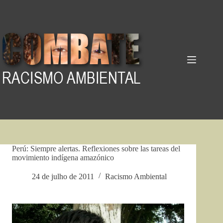
Pular
para
o
conteúdo
Perú: Siempre alertas. Reflexiones sobre las tareas del
movimiento indígena amazónico
24 de julho de 2011
Racismo Ambiental