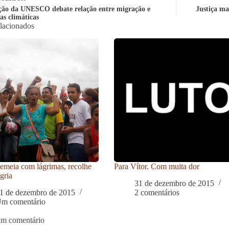
ção da UNESCO debate relação entre migração e
Justiça ma
s climáticas
elacionados
meia com lágrimas, recolhe
Para Vítor. Com muita dor
gria
31 de dezembro de 2015
1 de dezembro de 2015
2 comentários
m comentário
um comentário