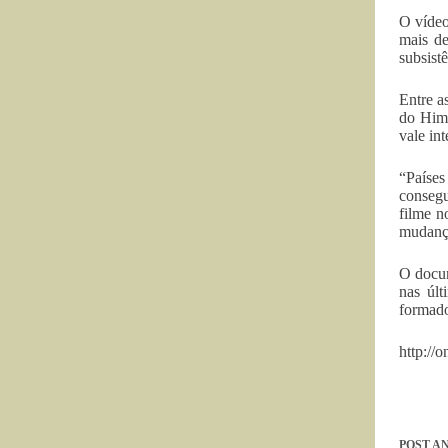
O vídeo
mais de
subsistê
Entre a
do Hima
vale int
“Paíse
consegu
filme n
mudança
O docum
nas últ
formado
http://
POST
AN