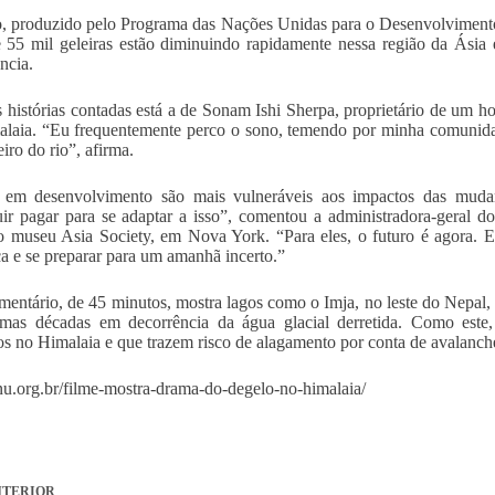
, produzido pelo Programa das Nações Unidas para o Desenvolviment
 55 mil geleiras estão diminuindo rapidamente nessa região da Ásia
ncia.
s histórias contadas está a de Sonam Ishi Sherpa, proprietário de um h
laia. “Eu frequentemente perco o sono, temendo por minha comunidad
eiro do rio”, afirma.
s em desenvolvimento são mais vulneráveis aos impactos das muda
ir pagar para se adaptar a isso”, comentou a administradora-geral 
o museu Asia Society, em Nova York. “Para eles, o futuro é agora. El
 e se preparar para um amanhã incerto.”
entário, de 45 minutos, mostra lagos como o Imja, no leste do Nepal, 
imas décadas em decorrência da água glacial derretida. Como este,
s no Himalaia e que trazem risco de alagamento por conta de avalanche
onu.org.br/filme-mostra-drama-do-degelo-no-himalaia/
TERIOR