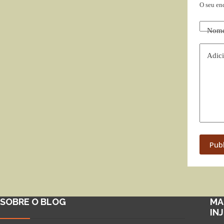
O seu en
Nom
Adici
Pub
SOBRE O BLOG
MA
IN