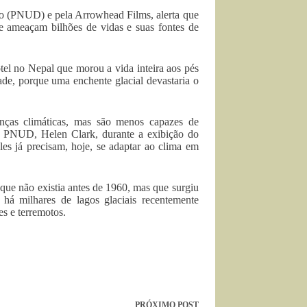
o (PNUD) e pela Arrowhead Films, alerta que
 e ameaçam bilhões de vidas e suas fontes de
otel no Nepal que morou a vida inteira aos pés
e, porque uma enchente glacial devastaria o
nças climáticas, mas são menos capazes de
do PNUD, Helen Clark, durante a exibição do
es já precisam, hoje, se adaptar ao clima em
que não existia antes de 1960, mas que surgiu
 há milhares de lagos glaciais recentemente
s e terremotos.
PRÓXIMO
POST