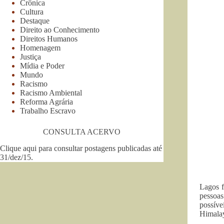
Crônica
Cultura
Destaque
Direito ao Conhecimento
Direitos Humanos
Homenagem
Justiça
Mídia e Poder
Mundo
Racismo
Racismo Ambiental
Reforma Agrária
Trabalho Escravo
CONSULTA ACERVO
Clique aqui para consultar postagens publicadas até
31/dez/15
.
Lagos f
pessoas
possív
Himala