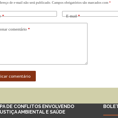
dereço de e-mail não será publicado.
Campos obrigatórios são marcados com
*
e
*
E-mail
*
onar comentário
*
licar comentário
PA DE CONFLITOS ENVOLVENDO
BOLE
JUSTIÇA AMBIENTAL E SAÚDE