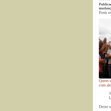
Publica
mudança
Posts r
Quem se
com ale
3
U
Deixe 