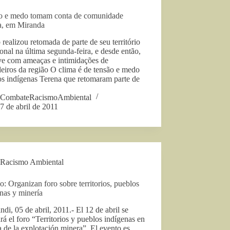
o e medo tomam conta de comunidade
a, em Miranda
realizou retomada de parte de seu território
ional na última segunda-feira, e desde então,
ve com ameaças e intimidações de
eiros da região O clima é de tensão e medo
os indígenas Terena que retomaram parte de
CombateRacismoAmbiental
7 de abril de 2011
Racismo Ambiental
: Organizan foro sobre territorios, pueblos
nas y minería
di, 05 de abril, 2011.- El 12 de abril se
ará el foro “Territorios y pueblos indígenas en
a de la explotación minera”. El evento es