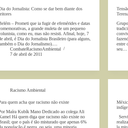
Dia do Jornalista: Como se dar bem diante dos
Tensã
leitores
Teren
Belém – Prometi que ia fugir de efemérides e datas
Grupo 
comemorativas, a grande muleta de um pequeno
tradic
colunista, como eu, mas não resisti. Afinal, hoje, 7
convi
de abril, é Dia do Jornalista Brasileiro (para alguns,
fazend
também o Dia do Jornalismo).…
entre 
CombateRacismoAmbiental
seu…
7 de abril de 2011
Racismo Ambiental
Para quem acha que racismo não existe
México
indíge
Por Maíra Kubík Mano Dedicado ao colega Ali
Kamel Há quem diga que racismo não existe no
Servin
Brasil; que o país é tão misturado que apenas 6%
realiz
da população é negra, ou seja, uma minoria
la mir