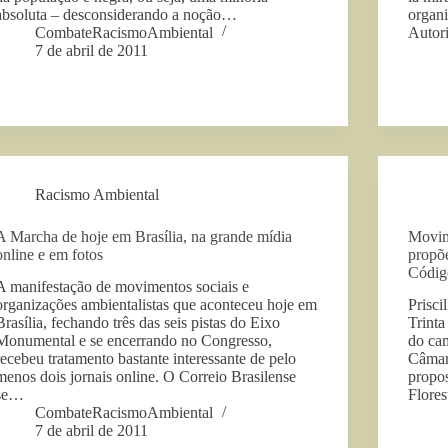
absoluta – desconsiderando a noção…
organ
CombateRacismoAmbiental
Autor
7 de abril de 2011
Racismo Ambiental
A Marcha de hoje em Brasília, na grande mídia
Movim
online e em fotos
propõ
Código
A manifestação de movimentos sociais e
organizações ambientalistas que aconteceu hoje em
Prisci
Brasília, fechando três das seis pistas do Eixo
Trinta
Monumental e se encerrando no Congresso,
do cam
recebeu tratamento bastante interessante de pelo
Câmar
menos dois jornais online. O Correio Brasilense
propos
se…
Flores
CombateRacismoAmbiental
7 de abril de 2011