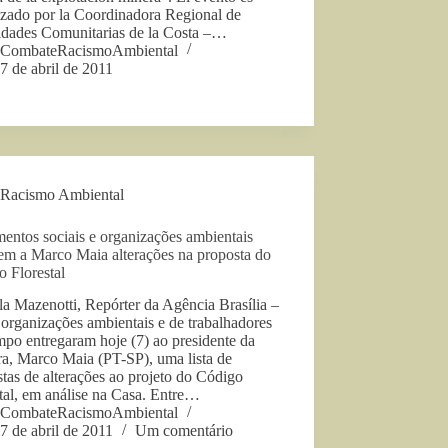
izado por la Coordinadora Regional de
idades Comunitarias de la Costa –…
CombateRacismoAmbiental
7 de abril de 2011
Racismo Ambiental
entos sociais e organizações ambientais
em a Marco Maia alterações na proposta do
 Florestal
lla Mazenotti, Repórter da Agência Brasília –
 organizações ambientais e de trabalhadores
po entregaram hoje (7) ao presidente da
a, Marco Maia (PT-SP), uma lista de
tas de alterações ao projeto do Código
tal, em análise na Casa. Entre…
CombateRacismoAmbiental
7 de abril de 2011
Um comentário