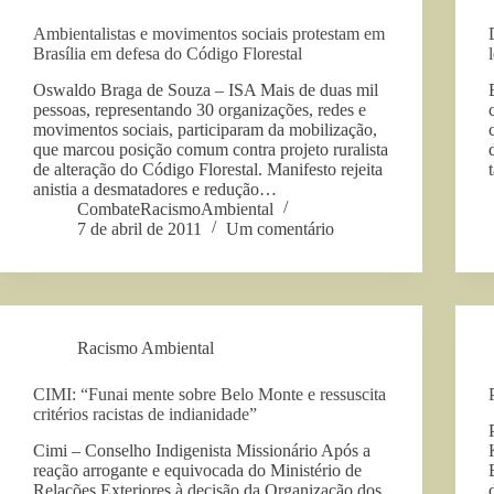
Ambientalistas e movimentos sociais protestam em
Brasília em defesa do Código Florestal
Oswaldo Braga de Souza – ISA Mais de duas mil
pessoas, representando 30 organizações, redes e
movimentos sociais, participaram da mobilização,
que marcou posição comum contra projeto ruralista
de alteração do Código Florestal. Manifesto rejeita
anistia a desmatadores e redução…
CombateRacismoAmbiental
7 de abril de 2011
Um comentário
Racismo Ambiental
CIMI: “Funai mente sobre Belo Monte e ressuscita
critérios racistas de indianidade”
Cimi – Conselho Indigenista Missionário Após a
reação arrogante e equivocada do Ministério de
Relações Exteriores à decisão da Organização dos